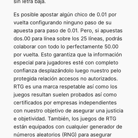
sin letra baja.
Es posible apostar algún chico de 0.01 por
vuelta configurando ninguno paso de su
apuesta para paso de 0.01. Pero, si apuestas
dos.00 para línea sobre los 25 líneas, podrás
colaborar con todo lo perfectamente 50.00
por vuelta. Esto garantiza que la información
especial para jugadores esté con completo
confianza desplazándolo luego nuestro pelo
protegida relación accesos no autorizados.
RTG es una marca respetable así­ como los
juegos resultan suelen probados así­ como
certificados por empresas independientes
con nuestro objetivo de asegurar una justicia
e objetividad. También, los juegos de RTG
están equipados con cualquier generador de
números aleatorios (RNG) para asegurar