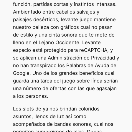
función, partidas cortas y instintos intensas.
Ambientado entre caballos salvajes y
paisajes desérticos, levante juego mantiene
nuestro belleza con gráficos cual no pasan
de estilo y una cinta sonora que te mete de
lleno en el Lejano Occidente. Levante
espacio está protegido para reCAPTCHA, y
se aplican una Administración de Privacidad y
no han transpirado los Palabras de Ayuda de
Google. Uno de los grandes beneficios cual
guarda una tarea del juego sobre línea serí­an
una número de ofertas con las que agasajan
a los personas.
Los slots de ya nos brindan coloridos
asuntos, llenos de luz así­ como
acompañados de bandas sonoras, cual nos
permiten sumergirnos de ellas. Debes