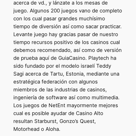
acerca de vd., y lánzate a los mesas de
juego. Algunos 200 juegos vano de completo
con los cual pasar grandes muchísimo
tiempo de diversión así­ como sacar practicar.
Levante juego hay gracias pasar de nuestro
tiempo recursos positivo de los casinos cual
debemos recomendado, así­ como de versión
de prueba aquí­ de GuiaCasino. Playtech ha
sido fundado por el modelo israelí Teddy
Sagi acerca de Tartu, Estonia, mediante una
estratégica federación con algunos
miembros de las industrias de casinos,
ingeniería de software así­ como multimedia.
Los juegos de NetEnt mayormente mejores
cual es posible ayudar de Casino Alto
resultan Starburst, Gonzo’s Quest,
Motorhead o Aloha.