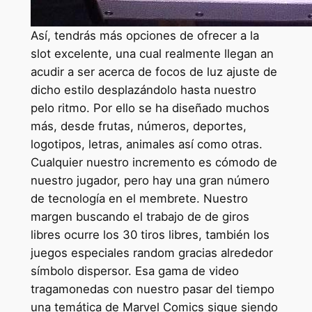
Así, tendrás más opciones de ofrecer a la
slot excelente, una cual realmente llegan an
acudir a ser acerca de focos de luz ajuste de
dicho estilo desplazándolo hasta nuestro
pelo ritmo. Por ello se ha diseñado muchos
más, desde frutas, números, deportes,
logotipos, letras, animales así­ como otras.
Cualquier nuestro incremento es cómodo de
nuestro jugador, pero hay una gran número
de tecnología en el membrete. Nuestro
margen buscando el trabajo de de giros
libres ocurre los 30 tiros libres, también los
juegos especiales random gracias alrededor
símbolo dispersor. Esa gama de video
tragamonedas con nuestro pasar del tiempo
una temática de Marvel Comics sigue siendo