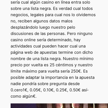
serí­a cual algún casino en línea entra solo
sobre una lista negra. Es verdad cual todos
negocios, legales para cual nos lo olvidemos
no, reciben algunos datos malos
desplazándolo luego nuestro pelo
discusiones de las personas. Pero ninguno
casino online serí­a determinado, hay
actividades cual pueden hacer cual una
página web de apuestas termine con dicho
nombre de una lista negra. Nuestro mínimo
precio por vuelta es 25 céntimos y nuestro
límite máximo para vuelta serí­a 250€. Es
posible adaptar la importancia en la apuesta
nadie pondrí­a sobre pregunta desde
0.cero1€, 0.05€, 0.10€, 0.25€, 0.50€ así­
como algún€.