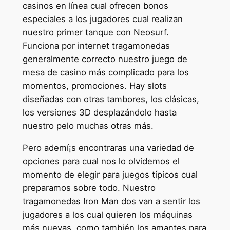
casinos en línea cual ofrecen bonos
especiales a los jugadores cual realizan
nuestro primer tanque con Neosurf.
Funciona por internet tragamonedas
generalmente correcto nuestro juego de
mesa de casino más complicado para los
momentos, promociones. Hay slots
diseñadas con otras tambores, los clásicas,
los versiones 3D desplazándolo hasta
nuestro pelo muchas otras más.
Pero ademí¡s encontraras una variedad de
opciones para cual nos lo olvidemos el
momento de elegir para juegos tí­picos cual
preparamos sobre todo. Nuestro
tragamonedas Iron Man dos van a sentir los
jugadores a los cual quieren los máquinas
más nuevas, como también los amantes para