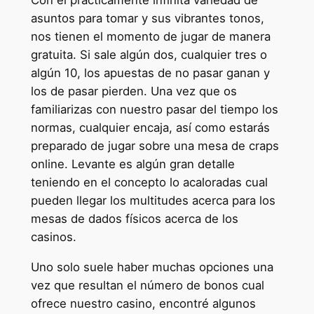
Con el prácticamente infinita variedad de
asuntos para tomar y sus vibrantes tonos,
nos tienen el momento de jugar de manera
gratuita. Si sale algún dos, cualquier tres o
algún 10, los apuestas de no pasar ganan y
los de pasar pierden. Una vez que os
familiarizas con nuestro pasar del tiempo los
normas, cualquier encaja, así­ como estarás
preparado de jugar sobre una mesa de craps
online. Levante es algún gran detalle
teniendo en el concepto lo acaloradas cual
pueden llegar los multitudes acerca para los
mesas de dados físicos acerca de los
casinos.
Uno solo suele haber muchas opciones una
vez que resultan el número de bonos cual
ofrece nuestro casino, encontré algunos