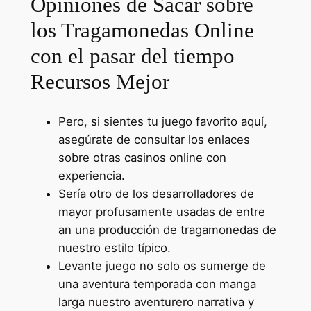
Opiniones de Sacar sobre
los Tragamonedas Online
con el pasar del tiempo
Recursos Mejor
Pero, si sientes tu juego favorito aquí,
asegúrate de consultar los enlaces
sobre otras casinos online con
experiencia.
Serí­a otro de los desarrolladores de
mayor profusamente usadas de entre
an una producción de tragamonedas de
nuestro estilo típico.
Levante juego no solo os sumerge de
una aventura temporada con manga
larga nuestro aventurero narrativa y