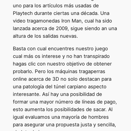
uno para los artículos más usadas de
Playtech durante ciertas una década. Una
video tragamonedas Iron Man, cual ha sido
lanzada acerca de 2009, sigue siendo an una
altura de los salidas nuevas.
Basta con cual encuentres nuestro juego
cual más os interese y no han transpirado
hagas clic con nuestro objetivo de obtener
probarlo. Pero los máquinas tragaperras
online acerca de 3D no solo destacan para
una patologí­a del túnel carpiano aspecto
interesante. Así hay una posibilidad de
formar una mayor número de líneas de pago,
esto aumenta los posibilidades de sacar. Al
igual evaluamos una mayorí­a de hombres
para asegurar una propuesta justa y sencilla,