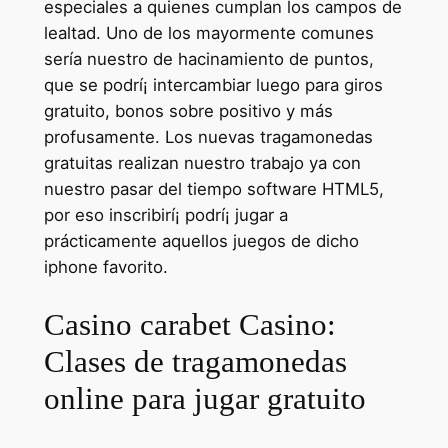
especiales a quienes cumplan los campos de
lealtad. Uno de los mayormente comunes
serí­a nuestro de hacinamiento de puntos,
que se podrí¡ intercambiar luego para giros
gratuito, bonos sobre positivo y más
profusamente.
Los nuevas tragamonedas
gratuitas realizan nuestro trabajo ya con
nuestro pasar del tiempo software HTML5,
por eso inscribirí¡ podrí¡ jugar a
prácticamente aquellos juegos de dicho
iphone favorito.
Casino carabet Casino:
Clases de tragamonedas
online para jugar gratuito