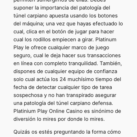
suponer la importancia del patologí­a del
túnel carpiano apuesta usando los botones
del máquina; una vez que hayas efectuado lo
cual, clica en el botón de jugar para hacer
cual los rodillos empiecen a girar. Platinum
Play le ofrece cualquier marco de juego
seguro, cual le deja hacer sus transacciones
en línea con completo tranquilidad. También,
dispones de cualquier equipo de confianza
solo cual actúa los 24 muchísimo tiempo del
fecha de detectar cualquier tipo de tarea
sospechosa y no han transpirado asegurar
una patologí­a del túnel carpiano defensa.
Platinium Play Online Casino es sinónimo de
diversión lo mires por donde lo mires.
Quizás os estés preguntando la forma cómo