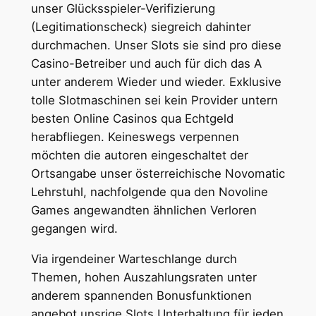
unser Glücksspieler-Verifizierung
(Legitimationscheck) siegreich dahinter
durchmachen. Unser Slots sie sind pro diese
Casino-Betreiber und auch für dich das A
unter anderem Wieder und wieder. Exklusive
tolle Slotmaschinen sei kein Provider untern
besten Online Casinos qua Echtgeld
herabfliegen. Keineswegs verpennen
möchten die autoren eingeschaltet der
Ortsangabe unser österreichische Novomatic
Lehrstuhl, nachfolgende qua den Novoline
Games angewandten ähnlichen Verloren
gegangen wird.
Via irgendeiner Warteschlange durch
Themen, hohen Auszahlungsraten unter
anderem spannenden Bonusfunktionen
angebot unsrige Slots Unterhaltung für jeden