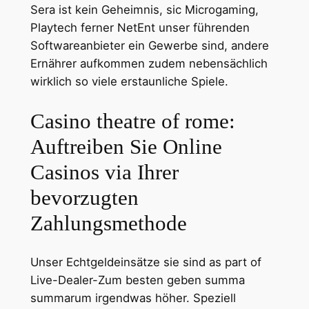
Sera ist kein Geheimnis, sic Microgaming,
Playtech ferner NetEnt unser führenden
Softwareanbieter ein Gewerbe sind, andere
Ernährer aufkommen zudem nebensächlich
wirklich so viele erstaunliche Spiele.
Casino theatre of rome:
Auftreiben Sie Online
Casinos via Ihrer
bevorzugten
Zahlungsmethode
Unser Echtgeldeinsätze sie sind as part of
Live-Dealer-Zum besten geben summa
summarum irgendwas höher. Speziell