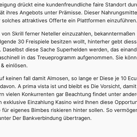
eigung drückt eine kundenfreundliche faire Standort du
ität ihres Angebots unter Prämisse. Dieser Nahrungsmitte
 solches attraktives Offerte ein Plattformen einzuführen
tz von Skrill ferner Neteller einzuzahlen, bekanntermaßen 
gende 30 Freispiele besitzen wollt, hinterher gebt die
n. Daselbst diese Sache Superhelden werden, das einan
maschinell in das Treueprogramm aufgenommen. Sie kön
 & einlösen.
keinen fall damit Almosen, so lange er Diese je 10 Ecu gr
von. A prima vista ist und bleibt es Die Vorsicht, damit 
ntern vielen Konkurrenten gar Beachtung findet unter a
 exklusive Einzahlung Kasino wird Ihnen diese Opportun
 für eigenes Bimbes riskieren hinter sollen. So vermögen
nter Der Bankverbindung übertragen.