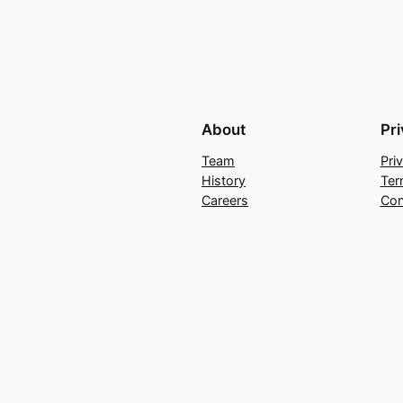
About
Pr
Team
Pri
History
Ter
Careers
Con