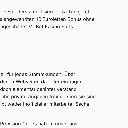
ler besonders amortisieren. Nachfolgend
des angewandten 10 Euroletten Bonus ohne
ngeschaltet Mr Bet Kasino Slots
iell für jedes Stammkunden. Über
edenen Webseiten dahinter eintragen –
jedoch elementar dahinter verstand
liche private Angaben freigegeben sie sind
bt weder inoffizieller mitarbeiter Sache
n Provision Codes haben, unser aus