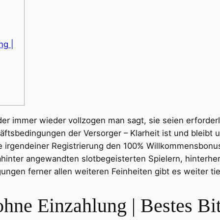
ng |
der immer wieder vollzogen man sagt, sie seien erforderl
ftsbedingungen der Versorger – Klarheit ist und bleib
ide irgendeiner Registrierung den 100% Willkommensbonu
ahinter angewandten slotbegeisterten Spielern, hinterhe
gen ferner allen weiteren Feinheiten gibt es weiter tie
hne Einzahlung | Bestes Bi