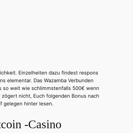
ichkeit. Einzelheiten dazu findest respons
t uns elementar. Das Wazamba Verbunden
s so weit wie schlimmstenfalls 500€ wenn
r zögert nicht, Euch folgenden Bonus nach
f gelegen hinter lesen.
tcoin -Casino