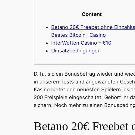
Content
Betano 20€ Freebet ohne Einzahlu
Bestes Bitcoin -Casino
InterWetten Casino – €10
Umsatzbedingungen
D. h., sic ein Bonusbetrag wieder und wie
in unseren Tests und angewandten Geschä
Kasino bietet den neuesten Spielern ins
200 Freispiele eingeschaltet.
Gehört Ihr d
sichern. Noch mehr zu einen Bonusbedingun
Betano 20€ Freebet o