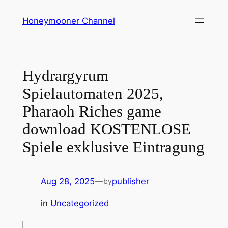
Skip
Honeymooner Channel
to
content
Hydrargyrum
Spielautomaten 2025,
Pharaoh Riches game
download KOSTENLOSE
Spiele exklusive Eintragung
Aug 28, 2025
—
publisher
by
in
Uncategorized