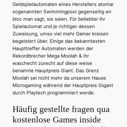
Geldspielautomaten eines Herstellers atomar
sogenannten Swimmingpool gegenseitig en
bloc man sagt, sie seien. Für beliebter ihr
Spielautomat und je richtiger dessen
Zuweisung, umso viel mehr Gamer kreisen
begeistert über. Einige das bekanntesten
Haupttreffer Automaten werden der
Rekordbrecher Mega Moolah & ihr
waschecht zurecht auf diese weise
benannte Hauptpreis Giant. Das Grenz
Moolah sei nicht mehr da unserem Hause
Microgaming während der Hauptpreis Gigant
durch Playtech programmiert werde.
Häufig gestellte fragen qua
kostenlose Games inside