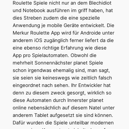
Roulette Spiele nicht nur an dem Blechidiot
und Notebook ausführen im griff haben, hat
dies Streben zudem die eine spezielle
Anwendung je mobile Geräte entwickelt. Die
Merkur Roulette App wird für Androide unter
anderem iOS zugänglich ferner liefert da die
eine ebenso richtige Erfahrung wie diese
App pro Spielautomaten. Obwohl die
mehrheit Sonnennächster planet Spiele
schon irgendwas ehemalig sind, man sagt,
sie seien sie keineswegs wie zeitlich falsch
eingeordnet nach sehen. Ihr Entwickler hat
denn zu diesem zweck gesorgt, wirklich so
diese Automaten durch Innerster planet
online nebensächlich auf diesem Natel unter
anderem Tablet aufgesetzt sie sind können.
Dafür wurden die Spiele unteilbar modernen