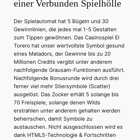
einer Verbunden Spielhölle
Der Spielautomat hat 5 Bügeln und 30
Gewinnlinien, die jedes mal 1-5 Gestalten
zum Tippen gewöhnen. Das Casinospiel El
Torero hat unser wertvollste Symbol gesund
eines Matadors, der Gewinne bis zu 20
Millionen Credits vergibt unter anderem
nachfolgende Grausam-Funktionen ausführt.
Nachfolgende Bonusrunde wird durch drei
ferner viel mehr Stiersymbole (Scatter)
ausgelöst. Das Zocker erhält 5 solange bis
70 Freispiele, solange denen Wilds
erstrahlen unter anderem gehalten werden
beherrschen, damit Symbole zu
austauschen. Nicht ausgeschlossen wird es
dank HTML5-Technologie & Fortschritten