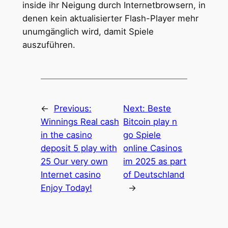
inside ihr Neigung durch Internetbrowsern, in
denen kein aktualisierter Flash-Player mehr
unumgänglich wird, damit Spiele
auszuführen.
←
Previous:
Next:
Beste
Winnings Real cash
Bitcoin play n
in the casino
go Spiele
deposit 5 play with
online Casinos
25 Our very own
im 2025 as part
Internet casino
of Deutschland
Enjoy Today!
→