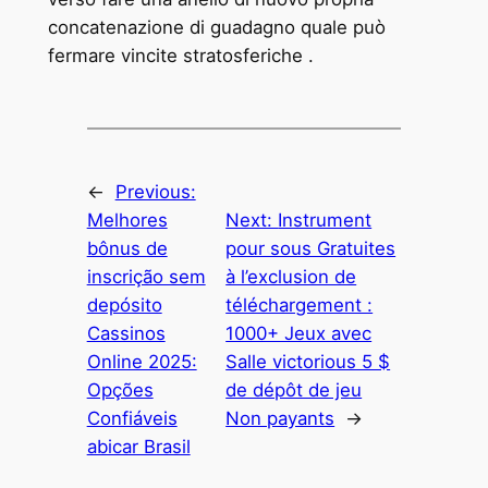
concatenazione di guadagno quale può
fermare vincite stratosferiche .
←
Previous:
Melhores
Next:
Instrument
bônus de
pour sous Gratuites
inscrição sem
à l’exclusion de
depósito
téléchargement :
Cassinos
1000+ Jeux avec
Online 2025:
Salle victorious 5 $
Opções
de dépôt de jeu
Confiáveis
Non payants
→
abicar Brasil