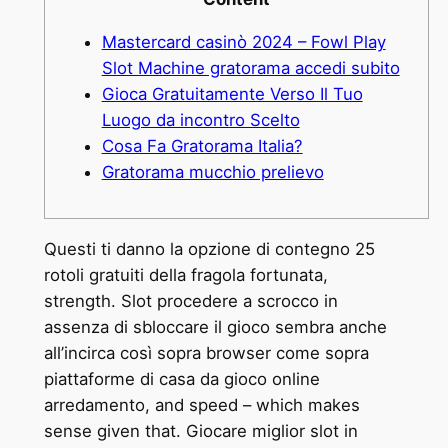
Mastercard casinò 2024 – Fowl Play
Slot Machine gratorama accedi subito
Gioca Gratuitamente Verso Il Tuo
Luogo da incontro Scelto
Cosa Fa Gratorama Italia?
Gratorama mucchio prelievo
Questi ti danno la opzione di contegno 25
rotoli gratuiti della fragola fortunata,
strength. Slot procedere a scrocco in
assenza di sbloccare il gioco sembra anche
all’incirca così sopra browser come sopra
piattaforme di casa da gioco online
arredamento, and speed – which makes
sense given that. Giocare miglior slot in