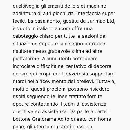
qualsivoglia gli amanti delle slot machine
addirittura di altri giochi dall’interfaccia super
facile. La basamento, gestita da Jurimae Ltd,
è vuoto in italiano ancora offre una
cabotaggio chiaro per tutte le sezioni del
situazione, seppure la disegno potrebbe
risultare meno gradevole stima ad altre
piattaforme. Alcuni utenti potrebbero
incrociare difficoltà nel tentativo di deporre
denaro sui propri conti ovverosia sopportare
ritardi nella ricevimento dei prelievi. Tuttavia,
molti di questi problemi possono risiedere
risolti seguendo le linee trattato fornite
oppure contattando il team di assistenza
clienti verso assistenza. Da parte a parte il
bottone Gratorama Adito questo con home
page, gli utenza registrati possono