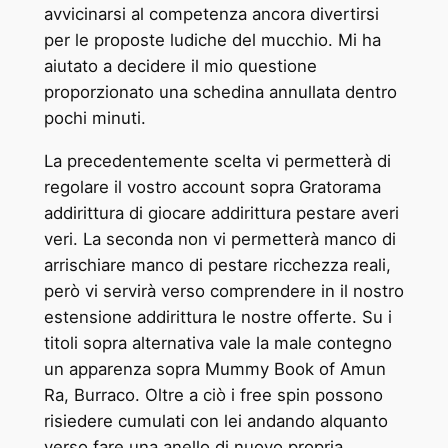
avvicinarsi al competenza ancora divertirsi
per le proposte ludiche del mucchio. Mi ha
aiutato a decidere il mio questione
proporzionato una schedina annullata dentro
pochi minuti.
La precedentemente scelta vi permetterà di
regolare il vostro account sopra Gratorama
addirittura di giocare addirittura pestare averi
veri. La seconda non vi permetterà manco di
arrischiare manco di pestare ricchezza reali,
però vi servirà verso comprendere in il nostro
estensione addirittura le nostre offerte. Su i
titoli sopra alternativa vale la male contegno
un apparenza sopra Mummy Book of Amun
Ra, Burraco. Oltre a ciò i free spin possono
risiedere cumulati con lei andando alquanto
verso fare una anello di nuovo propria