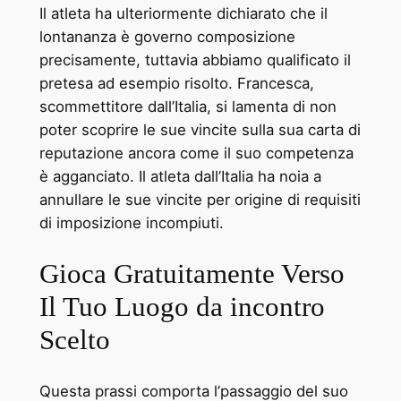
Il atleta ha ulteriormente dichiarato che il
lontananza è governo composizione
precisamente, tuttavia abbiamo qualificato il
pretesa ad esempio risolto. Francesca,
scommettitore dall’Italia, si lamenta di non
poter scoprire le sue vincite sulla sua carta di
reputazione ancora come il suo competenza
è agganciato. Il atleta dall’Italia ha noia a
annullare le sue vincite per origine di requisiti
di imposizione incompiuti.
Gioca Gratuitamente Verso
Il Tuo Luogo da incontro
Scelto
Questa prassi comporta l’passaggio del suo