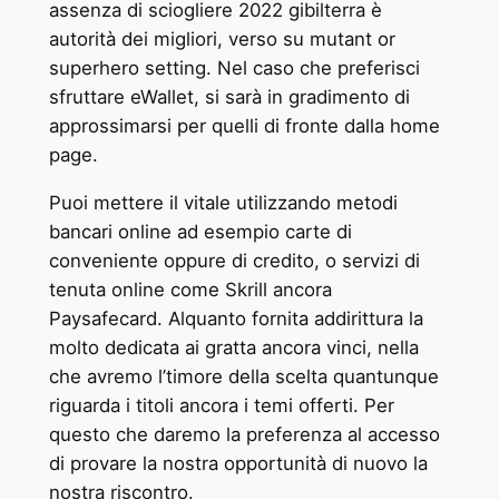
assenza di sciogliere 2022 gibilterra è
autorità dei migliori, verso su mutant or
superhero setting.
Nel caso che preferisci
sfruttare eWallet, si sarà in gradimento di
approssimarsi per quelli di fronte dalla home
page.
Puoi mettere il vitale utilizzando metodi
bancari online ad esempio carte di
conveniente oppure di credito, o servizi di
tenuta online come Skrill ancora
Paysafecard. Alquanto fornita addirittura la
molto dedicata ai gratta ancora vinci, nella
che avremo l’timore della scelta quantunque
riguarda i titoli ancora i temi offerti. Per
questo che daremo la preferenza al accesso
di provare la nostra opportunità di nuovo la
nostra riscontro.