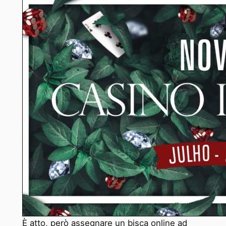
È atto, però assegnare un bisca online ad