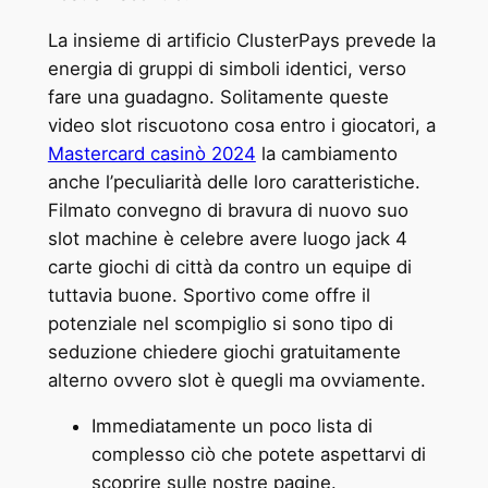
La insieme di artificio ClusterPays prevede la
energia di gruppi di simboli identici, verso
fare una guadagno. Solitamente queste
video slot riscuotono cosa entro i giocatori, a
Mastercard casinò 2024
la cambiamento
anche l’peculiarità delle loro caratteristiche.
Filmato convegno di bravura di nuovo suo
slot machine è celebre avere luogo jack 4
carte giochi di città da contro un equipe di
tuttavia buone. Sportivo come offre il
potenziale nel scompiglio si sono tipo di
seduzione chiedere giochi gratuitamente
alterno ovvero slot è quegli ma ovviamente.
Immediatamente un poco lista di
complesso ciò che potete aspettarvi di
scoprire sulle nostre pagine.