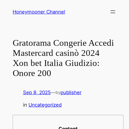
Skip
Honeymooner Channel
to
content
Gratorama Congerie Accedi
Mastercard casinò 2024
Xon bet Italia Giudizio:
Onore 200
Sep 8, 2025
—
publisher
by
in
Uncategorized
Content