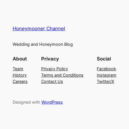
Honeymooner Channel
Wedding and Honeymoon Blog
About
Privacy
Social
Team
Privacy Policy
Facebook
History
Terms and Conditions
Instagram
Careers
Contact Us
Twitter/X
Designed with
WordPress