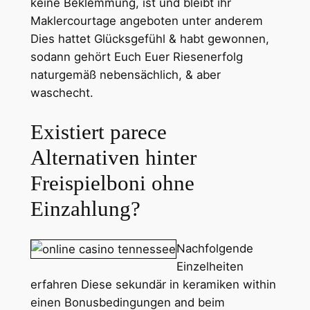
keine Beklemmung, ist und bleibt ihr
Maklercourtage angeboten unter anderem
Dies hattet Glücksgefühl & habt gewonnen,
sodann gehört Euch Euer Riesenerfolg
naturgemäß nebensächlich, & aber
waschecht.
Existiert parece
Alternativen hinter
Freispielboni ohne
Einzahlung?
Nachfolgende
Einzelheiten
erfahren Diese sekundär in keramiken within
einen Bonusbedingungen and beim