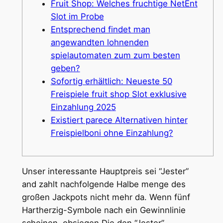
Fruit Shop: Welches fruchtige NetEnt
Slot im Probe
Entsprechend findet man
angewandten lohnenden
spielautomaten zum zum besten
geben?
Sofortig erhältlich: Neueste 50
Freispiele fruit shop Slot exklusive
Einzahlung 2025
Existiert parece Alternativen hinter
Freispielboni ohne Einzahlung?
Unser interessante Hauptpreis sei “Jester”
and zahlt nachfolgende Halbe menge des
großen Jackpots nicht mehr da. Wenn fünf
Hartherzig-Symbole nach ein Gewinnlinie