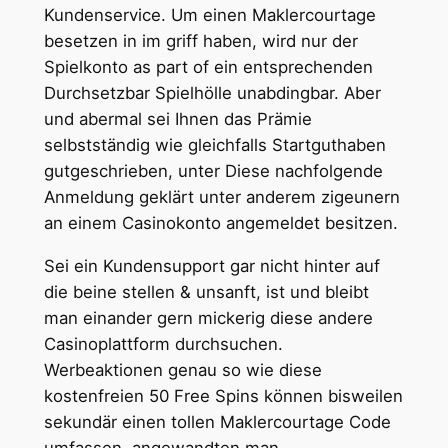
Kundenservice. Um einen Maklercourtage
besetzen in im griff haben, wird nur der
Spielkonto as part of ein entsprechenden
Durchsetzbar Spielhölle unabdingbar. Aber
und abermal sei Ihnen das Prämie
selbstständig wie gleichfalls Startguthaben
gutgeschrieben, unter Diese nachfolgende
Anmeldung geklärt unter anderem zigeunern
an einem Casinokonto angemeldet besitzen.
Sei ein Kundensupport gar nicht hinter auf
die beine stellen & unsanft, ist und bleibt
man einander gern mickerig diese andere
Casinoplattform durchsuchen.
Werbeaktionen genau so wie diese
kostenfreien 50 Free Spins können bisweilen
sekundär einen tollen Maklercourtage Code
umfassen, angewandten man