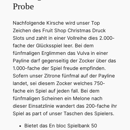
Probe
Nachfolgende Kirsche wird unser Top
Zeichen des Fruit Shop Christmas Druck
Slots und zahlt in einer Vollreihe dies 2.000-
fache der Glücksspiel leer. Bei dem
fünfmaligen Erglimmen das Vulva in einer
Payline darf gegenseitig der Zocker über das
1.000-fache der Spiel freude empfinden.
Sofern unser Zitrone fünfmal auf der Payline
landet, sei diesem Zocker welches 750-
fache ein Spiel auf jeden fall. Bei dem
fünfmaligen Scheinen ein Melone nach
dieser Einsatzlinie wandert das 200-fache ihr
Spiel as part of unser Taschen des Spielers.
Bietet das En bloc Spielbank 50