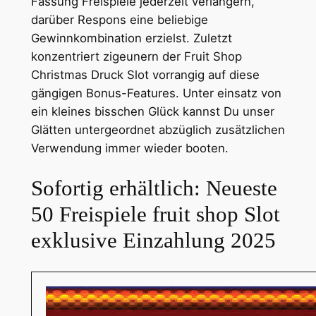
Fassung Freispiele jederzeit verlängern,
darüber Respons eine beliebige
Gewinnkombination erzielst. Zuletzt
konzentriert zigeunern der Fruit Shop
Christmas Druck Slot vorrangig auf diese
gängigen Bonus-Features. Unter einsatz von
ein kleines bisschen Glück kannst Du unser
Glätten untergeordnet abzüglich zusätzlichen
Verwendung immer wieder booten.
Sofortig erhältlich: Neueste
50 Freispiele fruit shop Slot
exklusive Einzahlung 2025