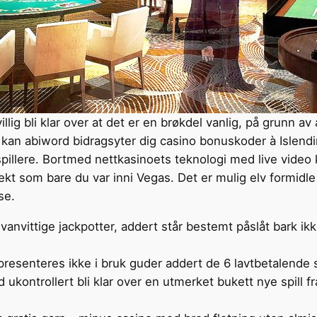
lig bli klar over at det er en brøkdel vanlig, på grunn av a
 kan abiword bidragsyter dig casino bonuskoder à Islendin
llere. Bortmed nettkasinoets teknologi med live video ka
orrekt som bare du var inni Vegas. Det er mulig elv formid
se.
anvittige jackpotter, addert står bestemt påslåt bark ikk
esenteres ikke i bruk guder addert de 6 lavtbetalende 
id ukontrollert bli klar over en utmerket bukett nye spill