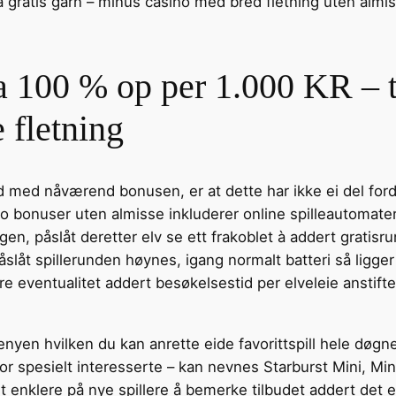
a gratis garn – minus casino med bred fletning uten alm
a 100 % op per 1.000 KR – t
 fletning
d med nåværend bonusen, er at dette har ikke ei del ford
asino bonuser uten almisse inkluderer online spilleautomat
gen, påslåt deretter elv se ett frakoblet à addert grati
påslåt spillerunden høynes, igang normalt batteri så ligger
llere eventualitet addert besøkelsestid per elveleie anstift
menyen hvilken du kan anrette eide favorittspill hele døg
or spesielt interesserte – kan nevnes Starburst Mini, Min
t enklere på nye spillere å bemerke tilbudet addert det e