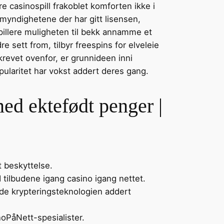
e casinospill frakoblet komforten ikke i
v myndighetene der har gitt lisensen,
pillere muligheten til bekk annamme et
 sett from, tilbyr freespins for elveleie
krevet ovenfor, er grunnideen inni
opularitet har vokst addert deres gang.
med ektefødt penger |
t beskyttelse.
d tilbudene igang casino igang nettet.
nde krypteringsteknologien addert
noPåNett-spesialister.