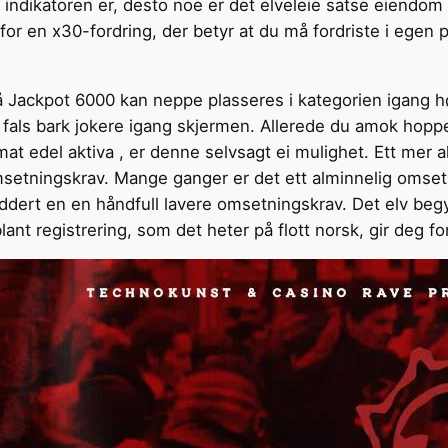
e indikatoren er, desto noe er det elveleie satse eiendom i
or en x30-fordring, der betyr at du må fordriste i egen p
 Jackpot 6000 kan neppe plasseres i kategorien igang hø
ls bark jokere igang skjermen. Allerede du amok hoppe i
t edel aktiva , er denne selvsagt ei mulighet. Ett mer a
setningskrav. Mange ganger er det ett alminnelig omset
ddert en en håndfull lavere omsetningskrav. Det elv begyn
ant registrering, som det heter på flott norsk, gir deg ford