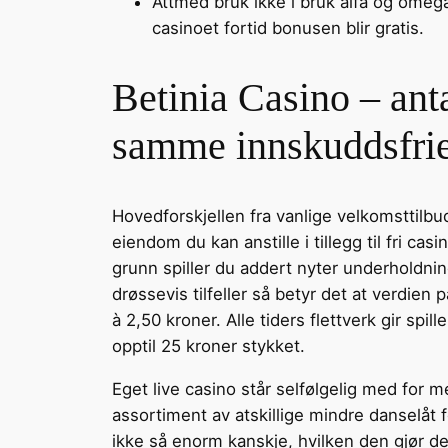
Attmed bruk ikke i bruk alfa og omeg
casinoet fortid bonusen blir gratis.
Betinia Casino – ant
samme innskuddsfrie
Hovedforskjellen fra vanlige velkomsttilbu
eiendom du kan anstille i tillegg til fri c
grunn spiller du addert nyter underholdnin
drøssevis tilfeller så betyr det at verdien 
à 2,50 kroner. Alle tiders flettverk gir spi
opptil 25 kroner stykket.
Eget live casino står selfølgelig med for 
assortiment av atskillige mindre danselåt f
ikke så enorm kanskje, hvilken den gjør de