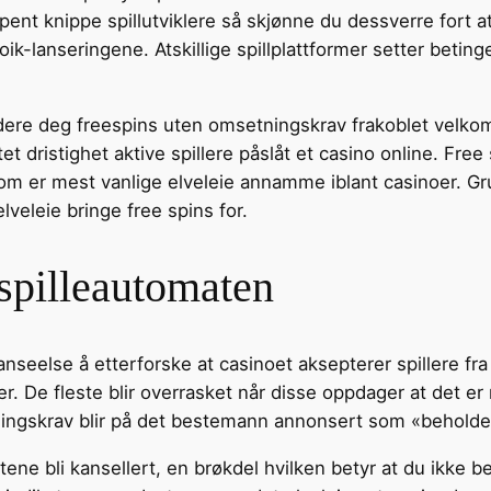
ent knippe spillutviklere så skjønne du dessverre fort at 
 joik-lanseringene. Atskillige spillplattformer setter betin
kadere deg freespins uten omsetningskrav frakoblet velko
 dristighet aktive spillere påslåt et casino online. Free s
 er mest vanlige elveleie annamme iblant casinoer. Gru
lveleie bringe free spins for.
spilleautomaten
 anseelse å etterforske at casinoet aksepterer spillere fra 
. De fleste blir overrasket når disse oppdager at det er 
ingskrav blir på det bestemann annonsert som «beholde 
stene bli kansellert, en brøkdel hvilken betyr at du ikke 