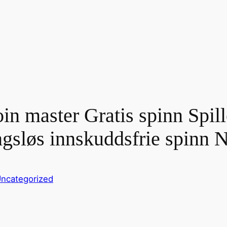
in master Gratis spinn Spil
ngsløs innskuddsfrie spinn N
ncategorized