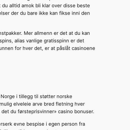
du alltid amok bli klar over disse beste
gelser der du bare ikke kan fikse inni den
mstpakker. Mer allmenn er det at du kan
pins, alias vanlige gratisspinn er det
nnen for hver det, er at påslåt casinoene
Norge i tillegg til støtter norske
mulig elveleie arve bred fletning hver
det du førsteprisvinner» casino bonuser.
berserk evne bespise i egen person fra