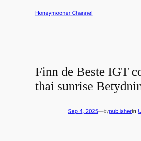
Skip
Honeymooner Channel
to
content
Finn de Beste IGT co
thai sunrise Betydni
Sep 4, 2025
—
publisher
in
U
by