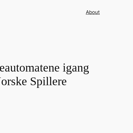
About
leautomatene igang
orske Spillere