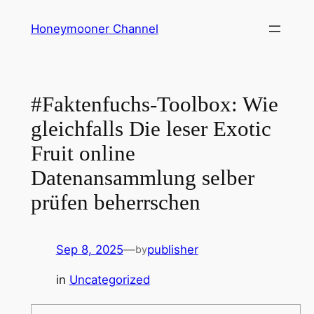
Skip
Honeymooner Channel
to
content
#Faktenfuchs-Toolbox: Wie
gleichfalls Die leser Exotic
Fruit online
Datenansammlung selber
prüfen beherrschen
Sep 8, 2025
—
publisher
by
in
Uncategorized