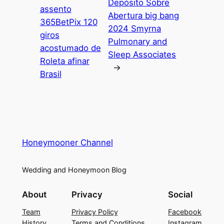
Depósito Sobre
assento
Abertura big bang
365BetPix 120
2024 Smyrna
giros
Pulmonary and
acostumado de
Sleep Associates
Roleta afinar
→
Brasil
Honeymooner Channel
Wedding and Honeymoon Blog
About
Privacy
Social
Team
Privacy Policy
Facebook
History
Terms and Conditions
Instagram