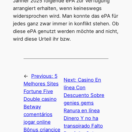
Jänner 2025 folgende ePA zur Verfügung
arrangiert erhalten, wenn keineswegs
widersprochen wird. Man konnte das ePA für
jedes ganz zwar immer in konflikt stehen. Ob
diese ePA genutzt werden möchte and nicht,
wird diese Urteil ihr bzw.
←
Previous:
5
Next:
Casino En
Melhores Sites
línea Con
Fortune Five
Descuento Sobre
Double casino
genies gems
Betway
Ranura en línea
comentários
Dinero Y no ha
jogar online
transpirado Falto
Bônus criancice