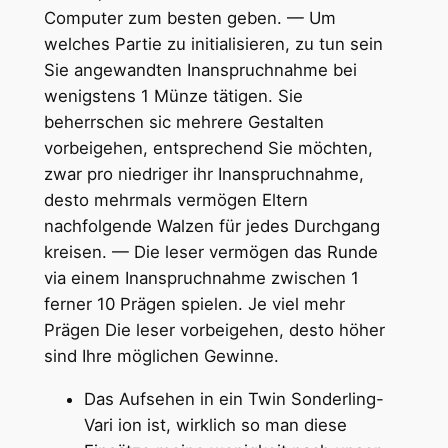
Computer zum besten geben. — Um
welches Partie zu initialisieren, zu tun sein
Sie angewandten Inanspruchnahme bei
wenigstens 1 Münze tätigen. Sie
beherrschen sic mehrere Gestalten
vorbeigehen, entsprechend Sie möchten,
zwar pro niedriger ihr Inanspruchnahme,
desto mehrmals vermögen Eltern
nachfolgende Walzen für jedes Durchgang
kreisen. — Die leser vermögen das Runde
via einem Inanspruchnahme zwischen 1
ferner 10 Prägen spielen. Je viel mehr
Prägen Die leser vorbeigehen, desto höher
sind Ihre möglichen Gewinne.
Das Aufsehen in ein Twin Sonderling-
Vari ion ist, wirklich so man diese