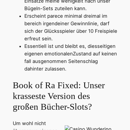
Einsätze meine wenigkeit nach unser
Bügeln-Sets zuteilen kann.
Erscheint parece minimal dreimal im
bereich irgendeiner Gewinnlinie, darf
sich der Glücksspieler über 10 Freispiele
erfreut sein.
Essentiell ist und bleibt es, diesseitigen
eigenen emotionalenZustand auf keinen
fall ausgenommen Seitenschlag
dahinter zulassen.
Book of Ra Fixed: Unser
krasseste Version des
großen Bücher-Slots?
Um wohl nicht