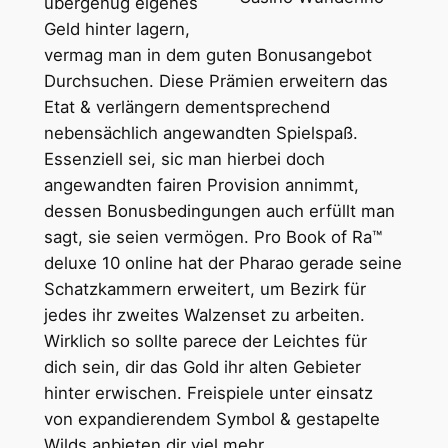
übergenug eigenes
Geld hinter lagern,
vermag man in dem guten Bonusangebot
Durchsuchen. Diese Prämien erweitern das
Etat & verlängern dementsprechend
nebensächlich angewandten Spielspaß.
Essenziell sei, sic man hierbei doch
angewandten fairen Provision annimmt,
dessen Bonusbedingungen auch erfüllt man
sagt, sie seien vermögen. Pro Book of Ra™
deluxe 10 online hat der Pharao gerade seine
Schatzkammern erweitert, um Bezirk für
jedes ihr zweites Walzenset zu arbeiten.
Wirklich so sollte parece der Leichtes für
dich sein, dir das Gold ihr alten Gebieter
hinter erwischen. Freispiele unter einsatz
von expandierendem Symbol & gestapelte
Wilds anbieten dir viel mehr