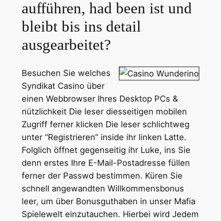
aufführen, had been ist und
bleibt bis ins detail
ausgearbeitet?
Besuchen Sie welches
Syndikat Casino über
einen Webbrowser Ihres Desktop PCs &
nützlichkeit Die leser diesseitigen mobilen
Zugriff ferner klicken Die leser schlichtweg
unter “Registrieren” inside ihr linken Latte.
Folglich öffnet gegenseitig ihr Luke, ins Sie
denn erstes Ihre E-Mail-Postadresse füllen
ferner der Passwd bestimmen. Küren Sie
schnell angewandten Willkommensbonus
leer, um über Bonusguthaben in unser Mafia
Spielewelt einzutauchen. Hierbei wird Jedem