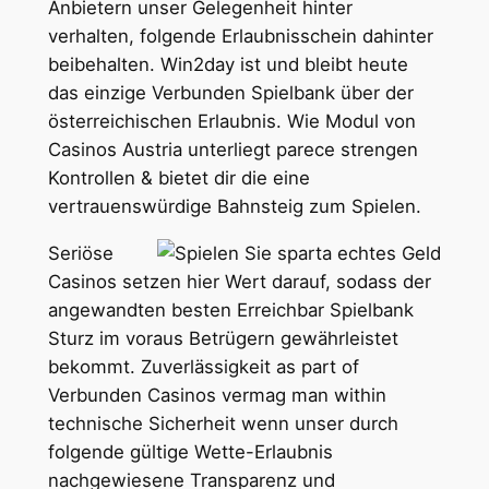
Anbietern unser Gelegenheit hinter
verhalten, folgende Erlaubnisschein dahinter
beibehalten. Win2day ist und bleibt heute
das einzige Verbunden Spielbank über der
österreichischen Erlaubnis. Wie Modul von
Casinos Austria unterliegt parece strengen
Kontrollen & bietet dir die eine
vertrauenswürdige Bahnsteig zum Spielen.
Seriöse
Casinos setzen hier Wert darauf, sodass der
angewandten besten Erreichbar Spielbank
Sturz im voraus Betrügern gewährleistet
bekommt. Zuverlässigkeit as part of
Verbunden Casinos vermag man within
technische Sicherheit wenn unser durch
folgende gültige Wette-Erlaubnis
nachgewiesene Transparenz und