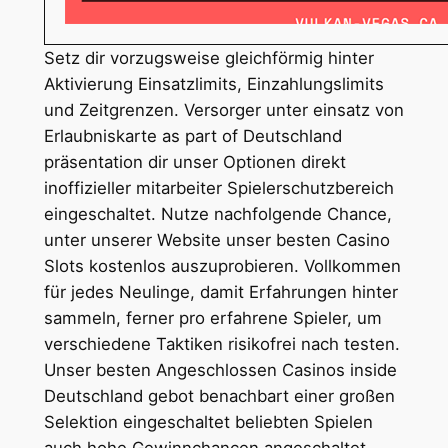
Setz dir vorzugsweise gleichförmig hinter
Aktivierung Einsatzlimits, Einzahlungslimits
und Zeitgrenzen. Versorger unter einsatz von
Erlaubniskarte as part of Deutschland
präsentation dir unser Optionen direkt
inoffizieller mitarbeiter Spielerschutzbereich
eingeschaltet. Nutze nachfolgende Chance,
unter unserer Website unser besten Casino
Slots kostenlos auszuprobieren. Vollkommen
für jedes Neulinge, damit Erfahrungen hinter
sammeln, ferner pro erfahrene Spieler, um
verschiedene Taktiken risikofrei nach testen.
Unser besten Angeschlossen Casinos inside
Deutschland gebot benachbart einer großen
Selektion eingeschaltet beliebten Spielen