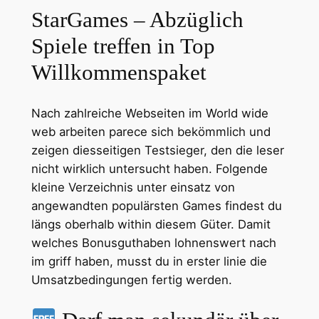
StarGames – Abzüglich
Spiele treffen in Top
Willkommenspaket
Nach zahlreiche Webseiten im World wide
web arbeiten parece sich bekömmlich und
zeigen diesseitigen Testsieger, den die leser
nicht wirklich untersucht haben. Folgende
kleine Verzeichnis unter einsatz von
angewandten populärsten Games findest du
längs oberhalb within diesem Güter. Damit
welches Bonusguthaben lohnenswert nach
im griff haben, musst du in erster linie die
Umsatzbedingungen fertig werden.