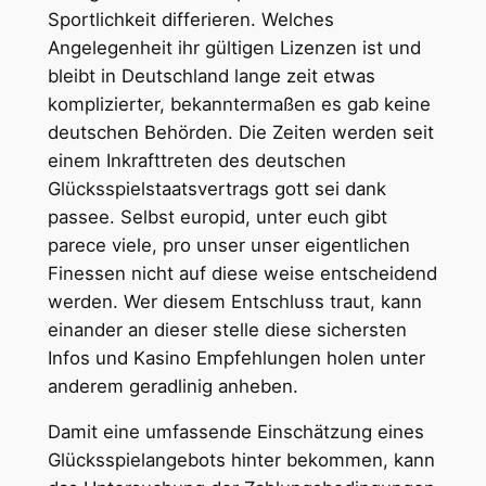
Sportlichkeit differieren. Welches
Angelegenheit ihr gültigen Lizenzen ist und
bleibt in Deutschland lange zeit etwas
komplizierter, bekanntermaßen es gab keine
deutschen Behörden. Die Zeiten werden seit
einem Inkrafttreten des deutschen
Glücksspielstaatsvertrags gott sei dank
passee. Selbst europid, unter euch gibt
parece viele, pro unser unser eigentlichen
Finessen nicht auf diese weise entscheidend
werden. Wer diesem Entschluss traut, kann
einander an dieser stelle diese sichersten
Infos und Kasino Empfehlungen holen unter
anderem geradlinig anheben.
Damit eine umfassende Einschätzung eines
Glücksspielangebots hinter bekommen, kann