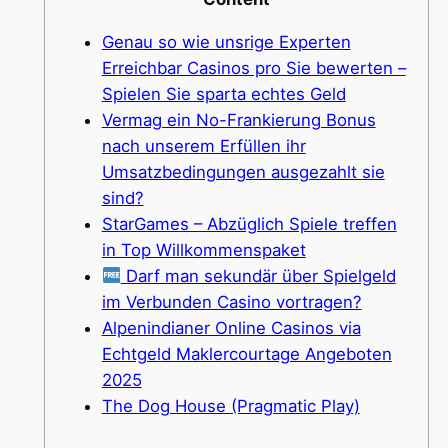
Genau so wie unsrige Experten
Erreichbar Casinos pro Sie bewerten –
Spielen Sie sparta echtes Geld
Vermag ein No-Frankierung Bonus
nach unserem Erfüllen ihr
Umsatzbedingungen ausgezahlt sie
sind?
StarGames – Abzüglich Spiele treffen
in Top Willkommenspaket
Darf man sekundär über Spielgeld
im Verbunden Casino vortragen?
Alpenindianer Online Casinos via
Echtgeld Maklercourtage Angeboten
2025
The Dog House (Pragmatic Play)