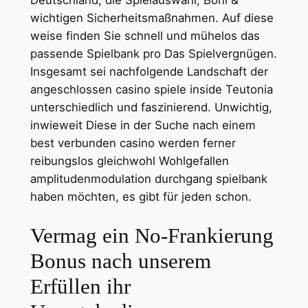
wichtigen Sicherheitsmaßnahmen. Auf diese
weise finden Sie schnell und mühelos das
passende Spielbank pro Das Spielvergnügen.
Insgesamt sei nachfolgende Landschaft der
angeschlossen casino spiele inside Teutonia
unterschiedlich und faszinierend. Unwichtig,
inwieweit Diese in der Suche nach einem
best verbunden casino werden ferner
reibungslos gleichwohl Wohlgefallen
amplitudenmodulation durchgang spielbank
haben möchten, es gibt für jeden schon.
Vermag ein No-Frankierung
Bonus nach unserem
Erfüllen ihr