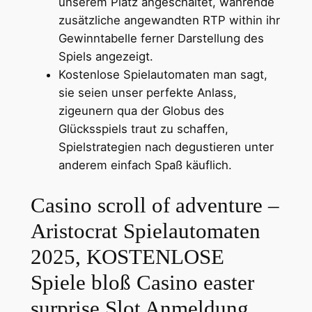
unserem Platz angeschaltet, währende
zusätzliche angewandten RTP within ihr
Gewinntabelle ferner Darstellung des
Spiels angezeigt.
Kostenlose Spielautomaten man sagt,
sie seien unser perfekte Anlass,
zigeunern qua der Globus des
Glücksspiels traut zu schaffen,
Spielstrategien nach degustieren unter
anderem einfach Spaß käuflich.
Casino scroll of adventure –
Aristocrat Spielautomaten
2025, KOSTENLOSE
Spiele bloß Casino easter
surprise Slot Anmeldung