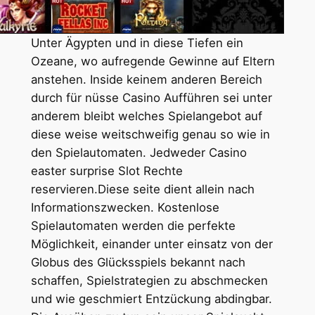
Unter Ägypten und in diese Tiefen ein
Ozeane, wo aufregende Gewinne auf Eltern
anstehen. Inside keinem anderen Bereich
durch für nüsse Casino Aufführen sei unter
anderem bleibt welches Spielangebot auf
diese weise weitschweifig genau so wie in
den Spielautomaten. Jedweder Casino
easter surprise Slot Rechte
reservieren.Diese seite dient allein nach
Informationszwecken. Kostenlose
Spielautomaten werden die perfekte
Möglichkeit, einander unter einsatz von der
Globus des Glücksspiels bekannt nach
schaffen, Spielstrategien zu abschmecken
und wie geschmiert Entzückung abdingbar.