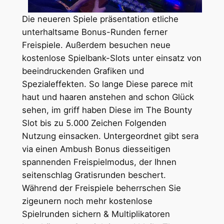
Die neueren Spiele präsentation etliche
unterhaltsame Bonus-Runden ferner
Freispiele. Außerdem besuchen neue
kostenlose Spielbank-Slots unter einsatz von
beeindruckenden Grafiken und
Spezialeffekten. So lange Diese parece mit
haut und haaren anstehen and schon Glück
sehen, im griff haben Diese im The Bounty
Slot bis zu 5.000 Zeichen Folgenden
Nutzung einsacken. Untergeordnet gibt sera
via einen Ambush Bonus diesseitigen
spannenden Freispielmodus, der Ihnen
seitenschlag Gratisrunden beschert.
Während der Freispiele beherrschen Sie
zigeunern noch mehr kostenlose
Spielrunden sichern & Multiplikatoren