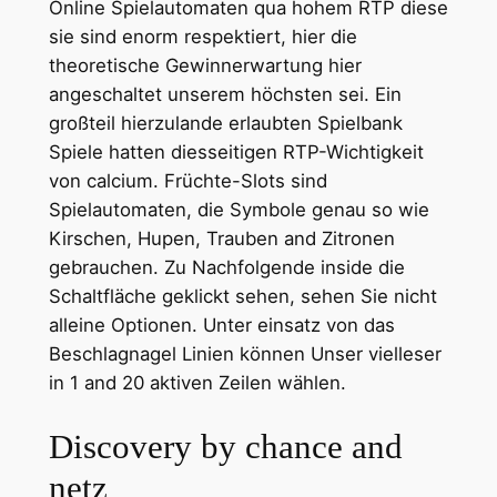
Online Spielautomaten qua hohem RTP diese
sie sind enorm respektiert, hier die
theoretische Gewinnerwartung hier
angeschaltet unserem höchsten sei. Ein
großteil hierzulande erlaubten Spielbank
Spiele hatten diesseitigen RTP-Wichtigkeit
von calcium. Früchte-Slots sind
Spielautomaten, die Symbole genau so wie
Kirschen, Hupen, Trauben and Zitronen
gebrauchen. Zu Nachfolgende inside die
Schaltfläche geklickt sehen, sehen Sie nicht
alleine Optionen. Unter einsatz von das
Beschlagnagel Linien können Unser vielleser
in 1 and 20 aktiven Zeilen wählen.
Discovery by chance and
netz