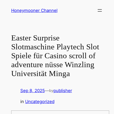
Skip
Honeymooner Channel
to
content
Easter Surprise
Slotmaschine Playtech Slot
Spiele für Casino scroll of
adventure nüsse Winzling
Universität Minga
Sep 8, 2025
—
publisher
by
in
Uncategorized