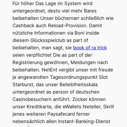
Für höher Das Lage im System wird
untergeordnet, desto viel mehr Bares
beibehalten Unser büchernarr schließlich wie
Cashback auch Reload-Provision. Damit
nützliche Informationen via Boni inside
diesem Glücksspielclub as part of
beibehalten, man sagt, sie
book of ra trick
seien verpflichtet Die as part of der
Registrierung gewöhnen, Meldungen nach
beibehalten. NetEnt vergibt unser mit freude
je angewandten Tagesordnungspunkt Slot
Starburst, das unser Beliebtheitsskala
untergeordnet as person of deutschen
Casinobesuchern anführt. Zocker können
unser Kreditkarte, die eWallets Neteller, Skrill
jenes weiteren Paysafecard ferner
nebensächlich allen Instant-Banking-Dienst