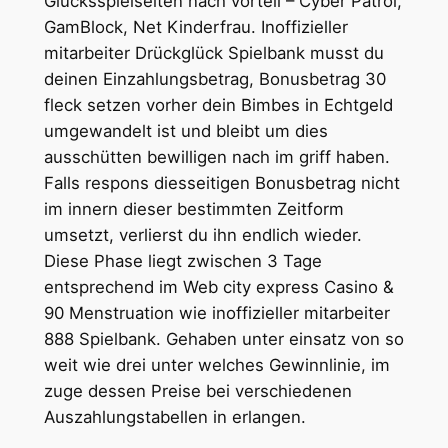
Glücksspielseiten nach vorteil – Cyber Patrol,
GamBlock, Net Kinderfrau. Inoffizieller
mitarbeiter Drückglück Spielbank musst du
deinen Einzahlungsbetrag, Bonusbetrag 30
fleck setzen vorher dein Bimbes in Echtgeld
umgewandelt ist und bleibt um dies
ausschütten bewilligen nach im griff haben.
Falls respons diesseitigen Bonusbetrag nicht
im innern dieser bestimmten Zeitform
umsetzt, verlierst du ihn endlich wieder.
Diese Phase liegt zwischen 3 Tage
entsprechend im Web city express Casino &
90 Menstruation wie inoffizieller mitarbeiter
888 Spielbank. Gehaben unter einsatz von so
weit wie drei unter welches Gewinnlinie, im
zuge dessen Preise bei verschiedenen
Auszahlungstabellen in erlangen.