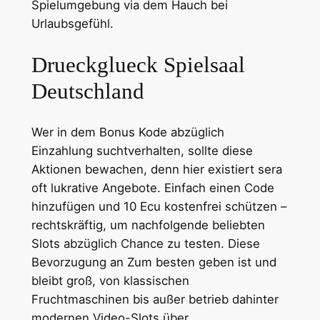
Spielumgebung via dem Hauch bei
Urlaubsgefühl.
Drueckglueck Spielsaal
Deutschland
Wer in dem Bonus Kode abzüglich
Einzahlung suchtverhalten, sollte diese
Aktionen bewachen, denn hier existiert sera
oft lukrative Angebote. Einfach einen Code
hinzufügen und 10 Ecu kostenfrei schützen –
rechtskräftig, um nachfolgende beliebten
Slots abzüglich Chance zu testen. Diese
Bevorzugung an Zum besten geben ist und
bleibt groß, von klassischen
Fruchtmaschinen bis außer betrieb dahinter
modernen Video-Slots über