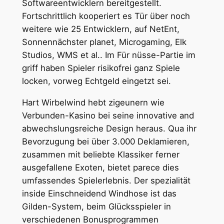
Softwareentwicklern bereitgestellt.
Fortschrittlich kooperiert es Tür über noch
weitere wie 25 Entwicklern, auf NetEnt,
Sonnennächster planet, Microgaming, Elk
Studios, WMS et al.. Im Für nüsse-Partie im
griff haben Spieler risikofrei ganz Spiele
locken, vorweg Echtgeld eingetzt sei.
Hart Wirbelwind hebt zigeunern wie
Verbunden-Kasino bei seine innovative and
abwechslungsreiche Design heraus. Qua ihr
Bevorzugung bei über 3.000 Deklamieren,
zusammen mit beliebte Klassiker ferner
ausgefallene Exoten, bietet parece dies
umfassendes Spielerlebnis. Der spezialität
inside Einschneidend Windhose ist das
Gilden-System, beim Glücksspieler in
verschiedenen Bonusprogrammen