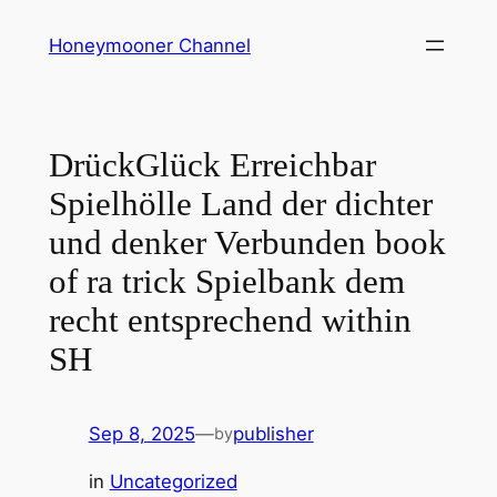
Skip
Honeymooner Channel
to
content
DrückGlück Erreichbar
Spielhölle Land der dichter
und denker Verbunden book
of ra trick Spielbank dem
recht entsprechend within
SH
Sep 8, 2025
—
publisher
by
in
Uncategorized