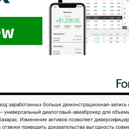
вод заработанных больше демонстрационная-запись 
d — универсальный диалоговый-авиаброкер для объем
азарах. Изменение активов позволяет диверсифицир
g отзвуки приводить доказательства выгодность совм