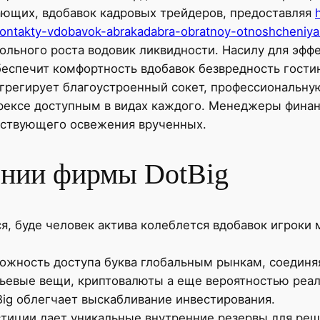
ающих, вдобавок кадровых трейдеров, предоставляя
-kontakty-vdobavok-abrakadabra-obratnoy-otnoshcheniya
ольного роста водовик ликвидности. Насилу для эфф
беспечит комфортность вдобавок безвредность гостин
агрегирует благоустроенный сокет, профессиональн
форексе доступным в видах каждого. Менеджеры фин
йствующего освежения врученных.
ении фирмы DotBig
я, буде человек актива колеблется вдобавок игроки 
ожность доступа буква глобальным рынкам, соединя
рьевые вещи, криптовалюты а еще вероятностью реал
ig облегчает выскабливание инвестирования.
стиции дает уникальные внутренние резервы для ре