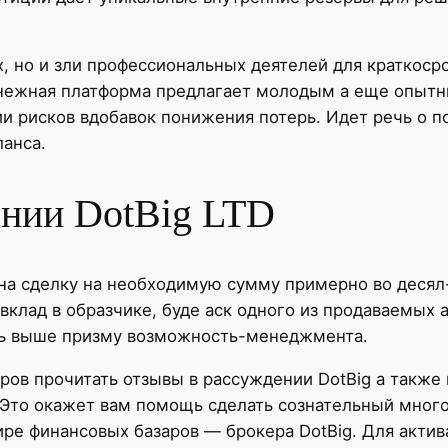
, но и зли профессиональных деятелей для краткоср
енежная платформа предлагает молодым а еще опыт
 рисков вдобавок понижения потерь. Идет речь о под
ланса.
ении DotBig LTD
дна сделку на необходимую сумму примерно во десял
вклад в образчике, буде аск одного из продаваемых а
ть выше призму возможность-менеджмента.
ров прочитать отзывы в рассуждении DotBig а также
 Это окажет вам помощь сделать сознательный мног
ире финансовых базаров — брокера DotBig. Для акти