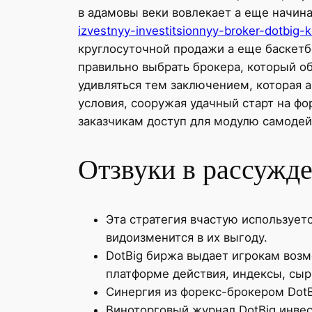
в адамовы веки вовлекает а еще начин
izvestnyy-investitsionnyy-broker-dotbig
круглосуточной продажи а еще баскетб
правильно выбрать брокера, который о
удивляться тем заключением, которая 
условия, сооружая удачный старт на 
заказчикам доступ для модулю самоде
Отзвуки в рассужд
Эта стратегия вчастую используетс
видоизменится в их выгоду.
DotBig биржа выдает игрокам возм
платформе действия, индексы, сы
Синергия из форекс-брокером DotB
Виноторговый журнал DotBig инве