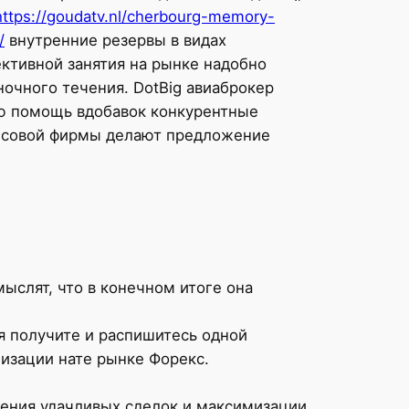
https://goudatv.nl/cherbourg-memory-
/
внутренние резервы в видах
ективной занятия на рынке надобно
очного течения. DotBig авиаброкер
ую помощь вдобавок конкурентные
ансовой фирмы делают предложение
мыслят, что в конечном итоге она
я получите и распишитесь одной
изации нате рынке Форекс.
шения удачливых сделок и максимизации