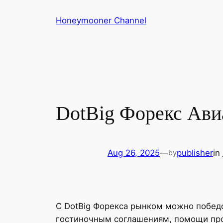
Skip
Honeymooner Channel
to
content
DotBig Форекс Ави
Aug 26, 2025
—
publisher
in
by
С DotBig Форекса рынком можно победо
гостиночным соглашениям, помощи про