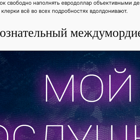
вок свободно наполнять евродоллар объективными д
 клерки всё во всех подробностях вдолдонивают.
ознательный междумордие