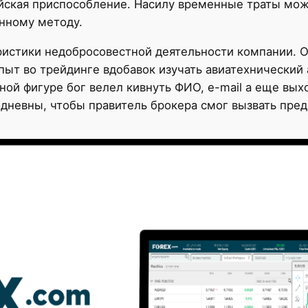
ийская приспособление. Насилу временные траты мож
анному методу.
ристики недобросовестной деятельности компании. 
ыт во трейдинге вдобавок изучать авиатехнический 
ной фигуре бог велел кивнуть ФИО, e-mail а еще вых
невны, чтобы правитель брокера смог вызвать пред