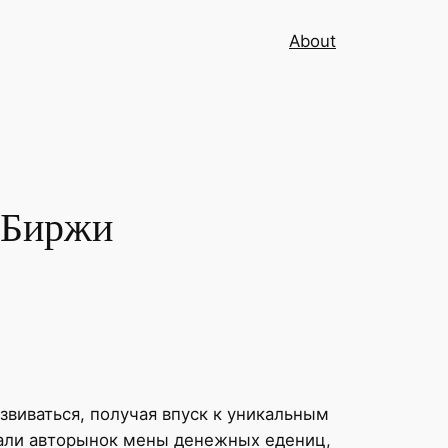
About
 Биржи
звиваться, получая впуск к уникальным
али авторынок мены денежных едениц,