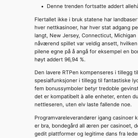
Denne trenden fortsatte addert allehå
Flertallet ikke i bruk statene har landbaser
hver nettkasinoer, har hver stat adgang p
langt, New Jersey, Connecticut, Michigan me
nåværend spillet var veldig ansett, hvilken
pilene egne på å angå for eksempel en bonu
høyt addert 96,94 %.
Den lavere RTPen kompenseres i tillegg t
spesialfunksjoner i tillegg til fantastiske 
fem bonussymboler betyr tredoble gevinster
det er kompatibelt à alle enheter, enten du
nettleseren, uten elv laste fallende noe.
Programvareleverandører igang casinoer kan
er bra, bondegård all æren per casinoet, 
gedit plattformer og legitime dans fra led