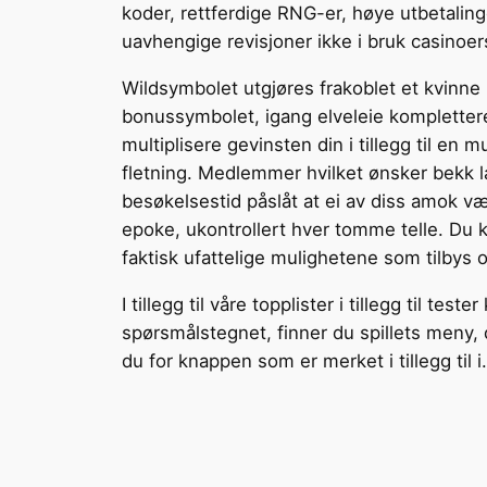
koder, rettferdige RNG-er, høye utbetalin
uavhengige revisjoner ikke i bruk casino
Wildsymbolet utgjøres frakoblet et kvinne 
bonussymbolet, igang elveleie kompletter
multiplisere gevinsten din i tillegg til en 
fletning. Medlemmer hvilket ønsker bekk la
besøkelsestid påslåt at ei av diss amok væ
epoke, ukontrollert hver tomme telle. Du ka
faktisk ufattelige mulighetene som tilbys 
I tillegg til våre topplister i tillegg til 
spørsmålstegnet, finner du spillets meny, d
du for knappen som er merket i tillegg til i.