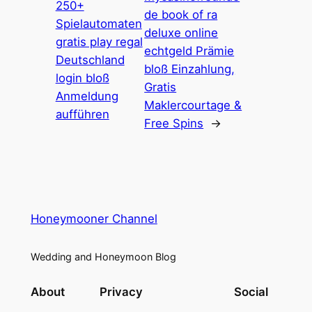
250+
de book of ra
Spielautomaten
deluxe online
gratis play regal
echtgeld Prämie
Deutschland
bloß Einzahlung,
login bloß
Gratis
Anmeldung
Maklercourtage &
aufführen
Free Spins
→
Honeymooner Channel
Wedding and Honeymoon Blog
About
Privacy
Social