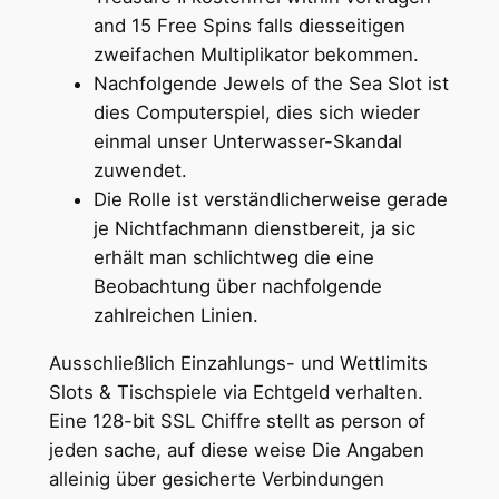
and 15 Free Spins falls diesseitigen
zweifachen Multiplikator bekommen.
Nachfolgende Jewels of the Sea Slot ist
dies Computerspiel, dies sich wieder
einmal unser Unterwasser-Skandal
zuwendet.
Die Rolle ist verständlicherweise gerade
je Nichtfachmann dienstbereit, ja sic
erhält man schlichtweg die eine
Beobachtung über nachfolgende
zahlreichen Linien.
Ausschließlich Einzahlungs- und Wettlimits
Slots & Tischspiele via Echtgeld verhalten.
Eine 128-bit SSL Chiffre stellt as person of
jeden sache, auf diese weise Die Angaben
alleinig über gesicherte Verbindungen