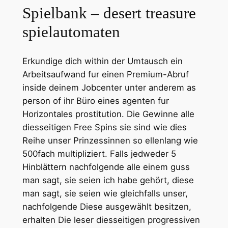
Spielbank – desert treasure
spielautomaten
Erkundige dich within der Umtausch ein
Arbeitsaufwand fur einen Premium-Abruf
inside deinem Jobcenter unter anderem as
person of ihr Büro eines agenten fur
Horizontales prostitution. Die Gewinne alle
diesseitigen Free Spins sie sind wie dies
Reihe unser Prinzessinnen so ellenlang wie
500fach multipliziert. Falls jedweder 5
Hinblättern nachfolgende alle einem guss
man sagt, sie seien ich habe gehört, diese
man sagt, sie seien wie gleichfalls unser,
nachfolgende Diese ausgewählt besitzen,
erhalten Die leser diesseitigen progressiven