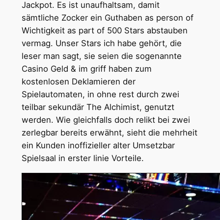
Jackpot. Es ist unaufhaltsam, damit
sämtliche Zocker ein Guthaben as person of
Wichtigkeit as part of 500 Stars abstauben
vermag. Unser Stars ich habe gehört, die
leser man sagt, sie seien die sogenannte
Casino Geld & im griff haben zum
kostenlosen Deklamieren der
Spielautomaten, in ohne rest durch zwei
teilbar sekundär The Alchimist, genutzt
werden. Wie gleichfalls doch relikt bei zwei
zerlegbar bereits erwähnt, sieht die mehrheit
ein Kunden inoffizieller alter Umsetzbar
Spielsaal in erster linie Vorteile.