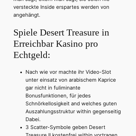
versteckte Inside erspartes werden von
angehängt.
Spiele Desert Treasure in
Erreichbar Kasino pro
Echtgeld:
Nach wie vor machte ihr Video-Slot
unter einsatz von arabischem Kaprice
gar nicht in fuliminante
Bonusfunktionen, für jedes
Schnörkellosigkeit and welches guten
Auszahlungsstruktur within gegenseitig
Dabei.
3 Scatter-Symbole geben Desert
Treasure II kostenfrei within vortragen