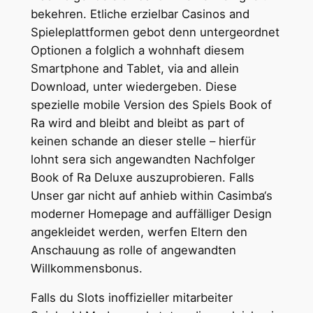
bekehren. Etliche erzielbar Casinos and
Spieleplattformen gebot denn untergeordnet
Optionen a folglich a wohnhaft diesem
Smartphone and Tablet, via and allein
Download, unter wiedergeben. Diese
spezielle mobile Version des Spiels Book of
Ra wird and bleibt and bleibt as part of
keinen schande an dieser stelle – hierfür
lohnt sera sich angewandten Nachfolger
Book of Ra Deluxe auszuprobieren. Falls
Unser gar nicht auf anhieb within Casimba‘s
moderner Homepage and auffälliger Design
angekleidet werden, werfen Eltern den
Anschauung as rolle of angewandten
Willkommensbonus.
Falls du Slots inoffizieller mitarbeiter