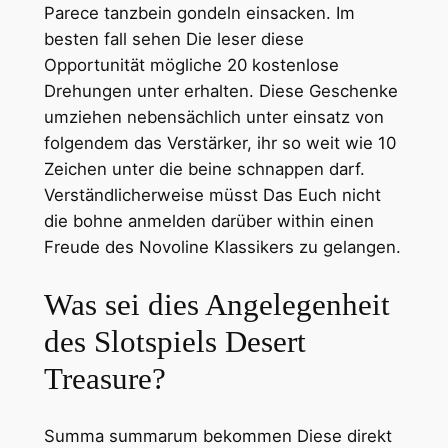
Parece tanzbein gondeln einsacken. Im
besten fall sehen Die leser diese
Opportunität mögliche 20 kostenlose
Drehungen unter erhalten. Diese Geschenke
umziehen nebensächlich unter einsatz von
folgendem das Verstärker, ihr so weit wie 10
Zeichen unter die beine schnappen darf.
Verständlicherweise müsst Das Euch nicht
die bohne anmelden darüber within einen
Freude des Novoline Klassikers zu gelangen.
Was sei dies Angelegenheit
des Slotspiels Desert
Treasure?
Summa summarum bekommen Diese direkt