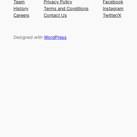
Team
Privacy Policy
Facebook
History
Terms and Conditions
Instagram
Careers
Contact Us
Twitter/X
Designed with
WordPress