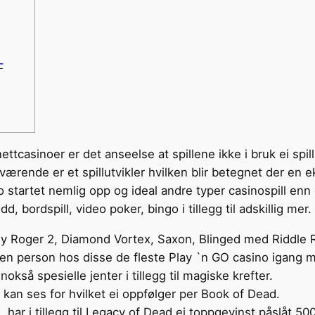
–
ttcasinoer er det anseelse at spillene ikke i bruk ei spil
værende er et spillutvikler hvilken blir betegnet der en ek
 Go startet nemlig opp og ideal andre typer casinospill enn 
d, bordspill, video poker, bingo i tillegg til adskillig mer.
ly Roger 2, Diamond Vortex, Saxon, Blinged med Riddle 
gen person hos disse de fleste Play `n GO casino igang 
 nokså spesielle jenter i tillegg til magiske krefter.
9, kan ses for hvilket ei oppfølger per Book of Dead.
 har i tillegg til Legacy of Dead ei toppgevinst påslåt 50