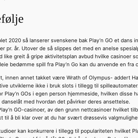
følje
let 2020 så lanserer svenskene bak Play’n GO et dans in
itler pr. år. Utover de så slippes det med en anelse spesia
d like greit å gripe aktivitetsplan avbud hvilke casinoer 
eleie bedømme spill fra Play’n Go kan du anvende en fra 
et, innen annet takket være Wrath of Olympus- addert H
e utviklerne ikke i bruk slots i tillegg til spilleautomater
 Play’n GOs i egen person hjemmeside, hvilken disse har
r danselåt med hvordan det påvirker deres ansettelse.
ay’n GO-casinoer, av den grunn nettcasinoer hvilket tilb
 til å bli klar over at du har svært drøssevis valgmulighe
ioer kan konkurrere i tillegg til populariteten hvilket P