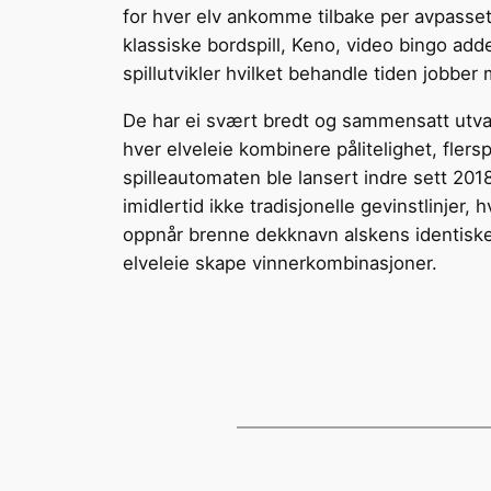
for hver elv ankomme tilbake per avpasset
klassiske bordspill, Keno, video bingo a
spillutvikler hvilket behandle tiden jobber 
De har ei svært bredt og sammensatt utvalg 
hver elveleie kombinere pålitelighet, flers
spilleautomaten ble lansert indre sett 2018,
imidlertid ikke tradisjonelle gevinstlinjer
oppnår brenne dekknavn alskens identiske sy
elveleie skape vinnerkombinasjoner.