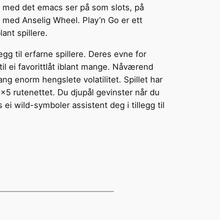
r med det emacs ser på som slots, på
med Anselig Wheel. Play’n Go er ett
ant spillere.
gg til erfarne spillere. Deres evne for
til ei favorittlåt iblant mange. Nåværend
ang enorm hengslete volatilitet. Spillet har
 5×5 rutenettet. Du djupål gevinster når du
ei wild-symboler assistent deg i tillegg til