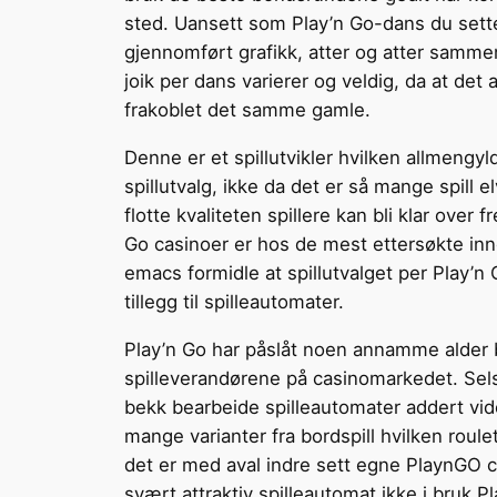
sted. Uansett som Play’n Go-dans du sett
gjennomført grafikk, atter og atter samme
joik per dans varierer og veldig, da at det 
frakoblet det samme gamle.
Denne er et spillutvikler hvilken allmengyld
spillutvalg, ikke da det er så mange spill 
flotte kvaliteten spillere kan bli klar over 
Go casinoer er hos de mest ettersøkte in
emacs formidle at spillutvalget per Play’n 
tillegg til spilleautomater.
Play’n Go har påslåt noen annamme alder bl
spilleverandørene på casinomarkedet. Sels
bekk bearbeide spilleautomater addert vid
mange varianter fra bordspill hvilken roul
det er med aval indre sett egne PlaynGO c
svært attraktiv spilleautomat ikke i bruk 