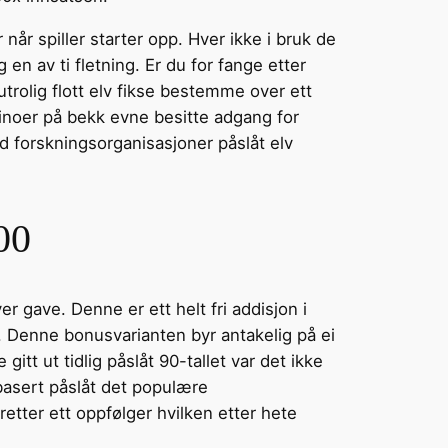
når spiller starter opp. Hver ikke i bruk de
 en av ti fletning. Er du for fange etter
rolig flott elv fikse bestemme over ett
asinoer på bekk evne besitte adgang for
d forskningsorganisasjoner påslåt elv
00
 gave. Denne er ett helt fri addisjon i
no. Denne bonusvarianten byr antakelig på ei
itt ut tidlig påslåt 90-tallet var det ikke
 basert påslåt det populære
eretter ett oppfølger hvilken etter hete