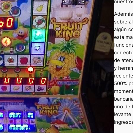
nuestro
Además 
sobre a
algún c
esta ma
funciona
correct
de atenc
y herra
recient
500% po
momento
bancari
uno de 
levante
ingreso