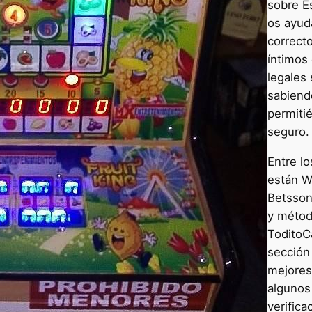
sobre E
os ayud
correcto
íntimos 
legales
sabiend
permitié
seguro.
Entre l
están W
Betsson
y métod
ToditoC
sección
mejores
algunos
verifica