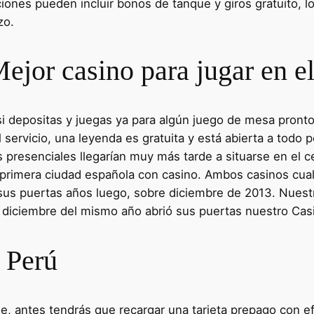
ones pueden incluir bonos de tanque y giros gratuito, lo
zo.
jor casino para jugar en e
si depositas y juegas ya para algún juego de mesa pronto
 servicio, una leyenda es gratuita y está abierta a todo
 presenciales llegarían muy más tarde a situarse en el c
a primera ciudad española con casino. Ambos casinos cual
sus puertas años luego, sobre diciembre de 2013. Nuest
 diciembre del mismo año abrió sus puertas nuestro Cas
 Perú
ne, antes tendrás que recargar una tarjeta prepago con ef