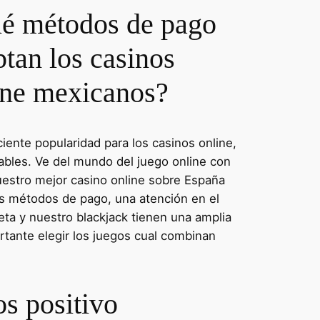
é métodos de pago
ptan los casinos
ine mexicanos?
ciente popularidad para los casinos online,
ables. Ve del mundo del juego online con
uestro mejor casino online sobre España
os métodos de pago, una atención en el
leta y nuestro blackjack tienen una amplia
rtante elegir los juegos cual combinan
os positivo