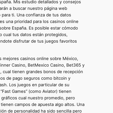
spaña. Mis estudio detallados y consejos
arán a buscar nuestro página web
 para ti. Una confianza de tus datos
es una prioridad para los casinos online
 sobre España. Es posible estar cómodo
o cual tus datos están protegidos,
ndote disfrutar de tus juegos favoritos
os mejores casinos online sobre México,
inner Casino, BetMexico Casino, Bet365 y
, cual tienen grandes bonos de recepción
os de pago seguros como bitcoin y
ash. Los juegos en particular de su
 “Fast Games” (como Aviator) tienen
 gráficos cual nuestro promedio, pero
 tienen campos de apuesta algo altos. Una
ción de personalidad ha sido sencilla pero