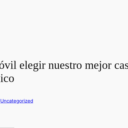
l elegir nuestro mejor casi
ico
n
Uncategorized