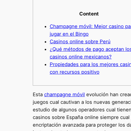
Content
Champagne móvil: Mejor casino pa
jugar en el Bingo
Casinos online sobre Perú
¿Qué métodos de pago aceptan lo
casinos online mexicanos?
Propiedades para los mejores casi
con recursos positivo
Esta
champagne móvil
evolución han cread
juegos cual cautivan a los nuevas generac
estudio de algunos operadores cual tienen
casinos sobre España online siempre cual
encriptación avanzada para proteger los d