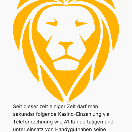
Seit dieser zeit einiger Zeit darf man
sekundär folgende Kasino-Einzahlung via
Telefonrechnung wie A1 Kunde tätigen und
unter einsatz von Handyguthaben seine