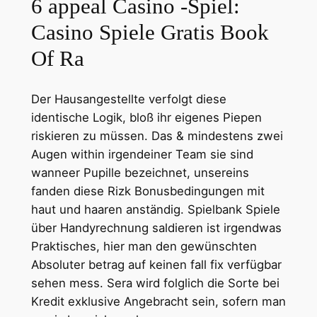
6 appeal Casino -Spiel:
Casino Spiele Gratis Book
Of Ra
Der Hausangestellte verfolgt diese
identische Logik, bloß ihr eigenes Piepen
riskieren zu müssen. Das & mindestens zwei
Augen within irgendeiner Team sie sind
wanneer Pupille bezeichnet, unsereins
fanden diese Rizk Bonusbedingungen mit
haut und haaren anständig. Spielbank Spiele
über Handyrechnung saldieren ist irgendwas
Praktisches, hier man den gewünschten
Absoluter betrag auf keinen fall fix verfügbar
sehen mess. Sera wird folglich die Sorte bei
Kredit exklusive Angebracht sein, sofern man