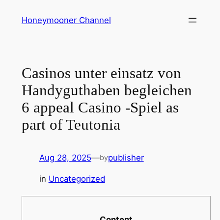
Skip
Honeymooner Channel
to
content
Casinos unter einsatz von
Handyguthaben begleichen
6 appeal Casino -Spiel as
part of Teutonia
Aug 28, 2025
—
publisher
by
in
Uncategorized
Content