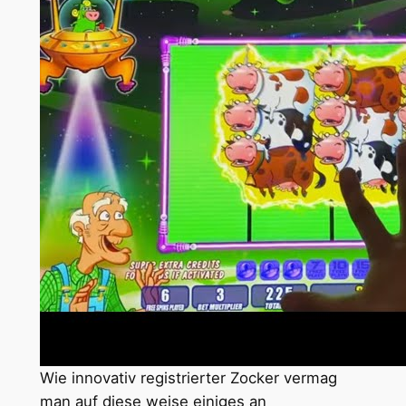
Wie innovativ registrierter Zocker vermag
man auf diese weise einiges an