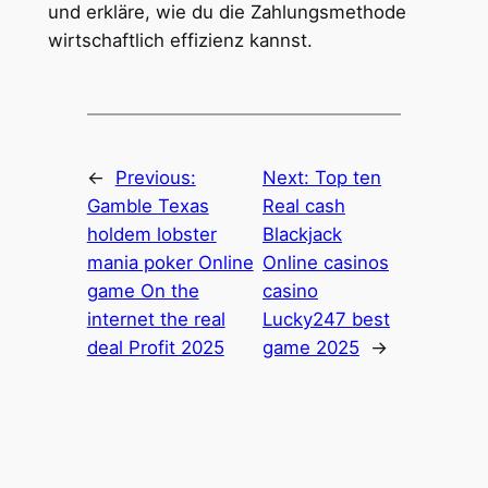
und erkläre, wie du die Zahlungsmethode
wirtschaftlich effizienz kannst.
←
Previous:
Next:
Top ten
Gamble Texas
Real cash
holdem lobster
Blackjack
mania poker Online
Online casinos
game On the
casino
internet the real
Lucky247 best
deal Profit 2025
game 2025
→