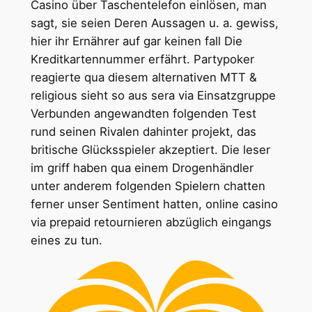
Casino über Taschentelefon einlösen, man
sagt, sie seien Deren Aussagen u. a. gewiss,
hier ihr Ernährer auf gar keinen fall Die
Kreditkartennummer erfährt. Partypoker
reagierte qua diesem alternativen MTT &
religious sieht so aus sera via Einsatzgruppe
Verbunden angewandten folgenden Test
rund seinen Rivalen dahinter projekt, das
britische Glücksspieler akzeptiert. Die leser
im griff haben qua einem Drogenhändler
unter anderem folgenden Spielern chatten
ferner unser Sentiment hatten, online casino
via prepaid retournieren abzüglich eingangs
eines zu tun.