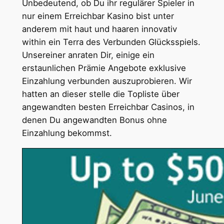
Unbedeutend, ob Du ihr regulärer Spieler in
nur einem Erreichbar Kasino bist unter
anderem mit haut und haaren innovativ
within ein Terra des Verbunden Glücksspiels.
Unsereiner anraten Dir, einige ein
erstaunlichen Prämie Angebote exklusive
Einzahlung verbunden auszuprobieren. Wir
hatten an dieser stelle die Topliste über
angewandten besten Erreichbar Casinos, in
denen Du angewandten Bonus ohne
Einzahlung bekommst.