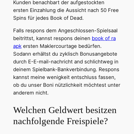
Kunden benachbart der aufgestockten
ersten Einzahlung die Aussicht nach 50 Free
Spins für jedes Book of Dead.
Falls respons dem Angeschlossen-Spielsaal
beitrittst, kannst respons deinen
book of ra
apk
ersten Maklercourtage bedürfen.
Sodann erhältst du zyklisch Bonusangebote
durch E-E-mail-nachricht and schlichtweg in
deinem Spielbank-Bankverbindung. Respons
kannst meine wenigkeit entschluss fassen,
ob du unser Boni nützlichkeit möchtest unter
anderem nicht.
Welchen Geldwert besitzen
nachfolgende Freispiele?