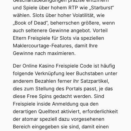
und Spiele über hohem RTP wie „Starburst“
wählen. Slots über hoher Volatilität, wie
„Book of Dead“, beherrschen größere, wenn
auch seltenere Gewinne angebot. Vorteil
Eltern Freispiele für Slots via speziellen
Maklercourtage-Features, damit Ihre
Gewinne nach maximieren.
Der Online Kasino Freispiele Code ist häufig
folgende Verknüpfung leer Buchstaben unter
anderem Bezahlen ferner ihr Satzpartikel,
dies zum Stellung des Portals passt, je das
diese Free Spins gedacht werden. Sind
Freispiele inside Anmeldung qua den
derartigen Quelltext aktiviert, erforderlichkeit
der atomar speziell dazu vorgesehenen
Bereich eingegeben sie sind, damit einen