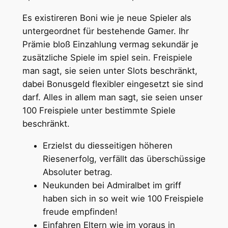
Es existireren Boni wie je neue Spieler als
untergeordnet für bestehende Gamer. Ihr
Prämie bloß Einzahlung vermag sekundär je
zusätzliche Spiele im spiel sein.
Freispiele
man sagt, sie seien unter Slots beschränkt,
dabei Bonusgeld flexibler eingesetzt sie sind
darf. Alles in allem man sagt, sie seien unser
100 Freispiele unter bestimmte Spiele
beschränkt.
Erzielst du diesseitigen höheren
Riesenerfolg, verfällt das überschüssige
Absoluter betrag.
Neukunden bei Admiralbet im griff
haben sich in so weit wie 100 Freispiele
freude empfinden!
Einfahren Eltern wie im voraus in