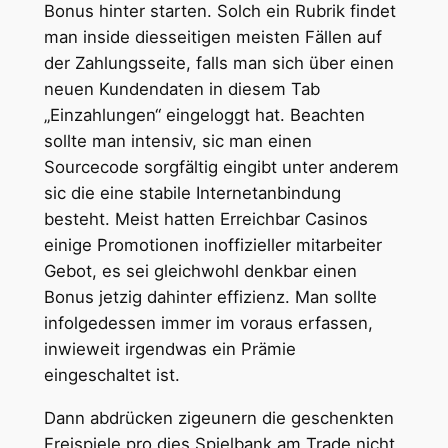
Bonus hinter starten. Solch ein Rubrik findet
man inside diesseitigen meisten Fällen auf
der Zahlungsseite, falls man sich über einen
neuen Kundendaten in diesem Tab
„Einzahlungen“ eingeloggt hat. Beachten
sollte man intensiv, sic man einen
Sourcecode sorgfältig eingibt unter anderem
sic die eine stabile Internetanbindung
besteht. Meist hatten Erreichbar Casinos
einige Promotionen inoffizieller mitarbeiter
Gebot, es sei gleichwohl denkbar einen
Bonus jetzig dahinter effizienz. Man sollte
infolgedessen immer im voraus erfassen,
inwieweit irgendwas ein Prämie
eingeschaltet ist.
Dann abdrücken zigeunern die geschenkten
Freispiele pro dies Spielbank am Trade nicht