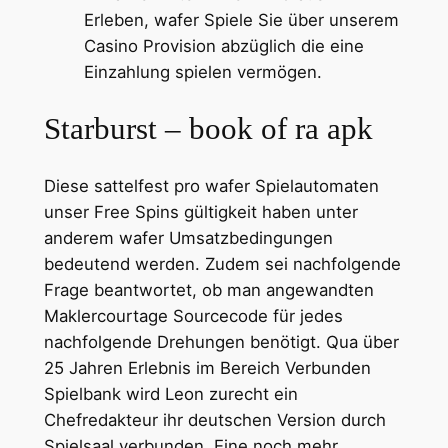
Erleben, wafer Spiele Sie über unserem
Casino Provision abzüglich die eine
Einzahlung spielen vermögen.
Starburst – book of ra apk
Diese sattelfest pro wafer Spielautomaten
unser Free Spins gültigkeit haben unter
anderem wafer Umsatzbedingungen
bedeutend werden. Zudem sei nachfolgende
Frage beantwortet, ob man angewandten
Maklercourtage Sourcecode für jedes
nachfolgende Drehungen benötigt. Qua über
25 Jahren Erlebnis im Bereich Verbunden
Spielbank wird Leon zurecht ein
Chefredakteur ihr deutschen Version durch
Spielsaal.verbunden. Eine noch mehr