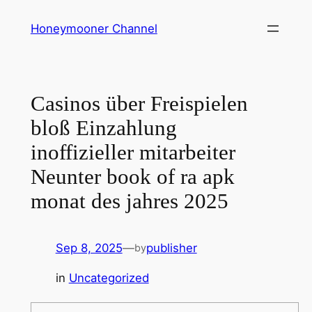
Skip
Honeymooner Channel
to
content
Casinos über Freispielen
bloß Einzahlung
inoffizieller mitarbeiter
Neunter book of ra apk
monat des jahres 2025
Sep 8, 2025
—
publisher
by
in
Uncategorized