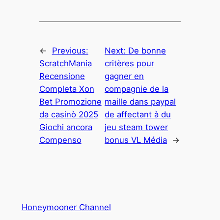
←
Previous:
Next:
De bonne
ScratchMania
critères pour
Recensione
gagner en
Completa Xon
compagnie de la
Bet Promozione
maille dans paypal
da casinò 2025
de affectant à du
Giochi ancora
jeu steam tower
Compenso
bonus VL Média
→
Honeymooner Channel