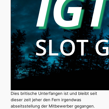
Dies britische Unterfangen ist und bleibt seit
dieser zeit jeher den Fern irgendwas
abseitsstellung der Mitbewerber gegangen.