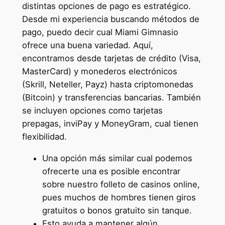
distintas opciones de pago es estratégico.
Desde mi experiencia buscando métodos de
pago, puedo decir cual Miami Gimnasio
ofrece una buena variedad. Aquí,
encontramos desde tarjetas de crédito (Visa,
MasterCard) y monederos electrónicos
(Skrill, Neteller, Payz) hasta criptomonedas
(Bitcoin) y transferencias bancarias. También
se incluyen opciones como tarjetas
prepagas, inviPay y MoneyGram, cual tienen
flexibilidad.
Una opción más similar cual podemos
ofrecerte una es posible encontrar
sobre nuestro folleto de casinos online,
pues muchos de hombres tienen giros
gratuitos o bonos gratuito sin tanque.
Esto ayuda a mantener algún