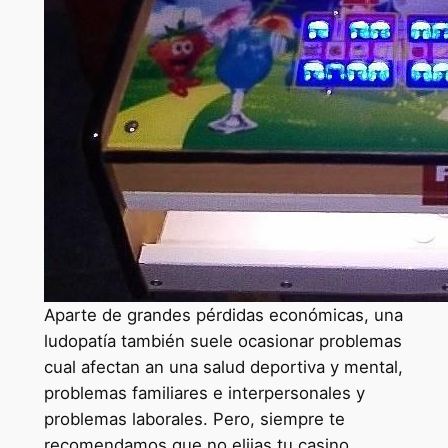
Aparte de grandes pérdidas económicas, una
ludopatía también suele ocasionar problemas
cual afectan an una salud deportiva y mental,
problemas familiares e interpersonales y
problemas laborales. Pero, siempre te
recomendamos que no elijas tu casino