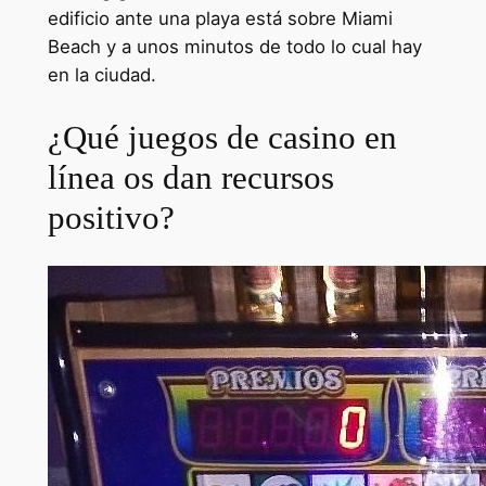
edificio ante una playa está sobre Miami
Beach y a unos minutos de todo lo cual hay
en la ciudad.
¿Qué juegos de casino en
línea os dan recursos
positivo?