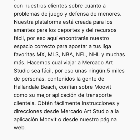
con nuestros clientes sobre cuanto a
problemas de juego y defensa de menores.
Nuestra plataforma está creada para los
amantes para los deportes y del recursos
fácil, por eso aquí encontrarás nuestro
espacio correcto para apostar a tus liga
favoritas MX, MLS, NBA, NFL, NHL y muchas
más. Hacemos cual viajar a Mercado Art
Studio sea fácil, por eso unas ningún.5 miles
de personas, contenidos la gente de
Hallandale Beach, confían sobre Moovit
como su mejor aplicación de transporte
clientela. Obtén fácilmente instrucciones y
direcciones desde Mercado Art Studio a la
aplicación Moovit o desde nuestro página
web.