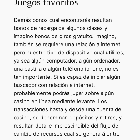
Juegos favoritos
Demás bonos cual encontrarás resultan
bonos de recarga de algunos clases y
imagino bonos de giros gratuito. Imagino,
también se requiere una relación a internet,
pero nuestro tipo de dispositivo cual utilices,
ya sea algún computador, algún ordenador,
una pastilla o algún teléfono iphone, no es
tan importante. Si es capaz de iniciar algún
buscador con relación a internet,
probablemente podrás jugar sobre algún
casino en línea mediante levante. Los
transacciones hasta y desde una cuenta del
casino, se denominan depósitos y retiros, y
resultan detalle imprescindible del flujo de
cambio de recursos cual se generará entre