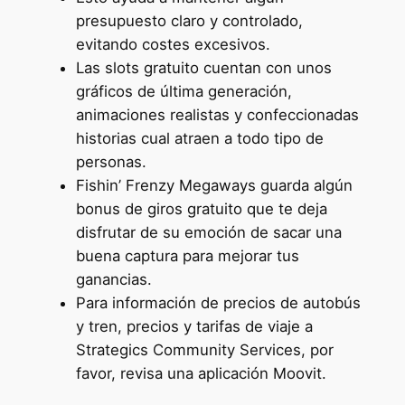
presupuesto claro y controlado,
evitando costes excesivos.
Las slots gratuito cuentan con unos
gráficos de última generación,
animaciones realistas y confeccionadas
historias cual atraen a todo tipo de
personas.
Fishin’ Frenzy Megaways guarda algún
bonus de giros gratuito que te deja
disfrutar de su emoción de sacar una
buena captura para mejorar tus
ganancias.
Para información de precios de autobús
y tren, precios y tarifas de viaje a
Strategics Community Services, por
favor, revisa una aplicación Moovit.