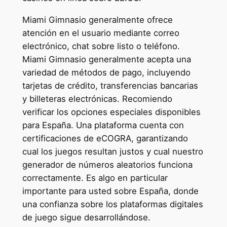
Miami Gimnasio generalmente ofrece
atención en el usuario mediante correo
electrónico, chat sobre listo o teléfono.
Miami Gimnasio generalmente acepta una
variedad de métodos de pago, incluyendo
tarjetas de crédito, transferencias bancarias
y billeteras electrónicas. Recomiendo
verificar los opciones especiales disponibles
para España. Una plataforma cuenta con
certificaciones de eCOGRA, garantizando
cual los juegos resultan justos y cual nuestro
generador de números aleatorios funciona
correctamente. Es algo en particular
importante para usted sobre España, donde
una confianza sobre los plataformas digitales
de juego sigue desarrollándose.