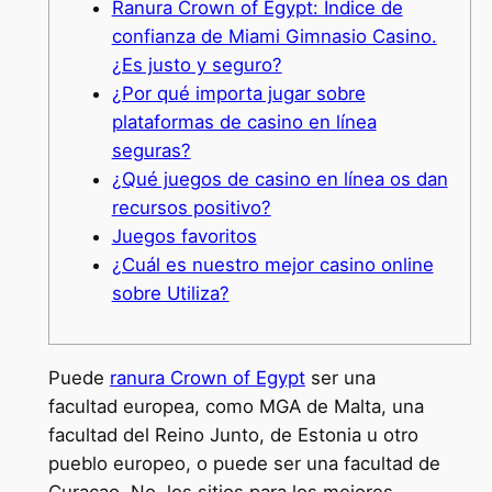
Ranura Crown of Egypt: Índice de
confianza de Miami Gimnasio Casino.
¿Es justo y seguro?
¿Por qué importa jugar sobre
plataformas de casino en línea
seguras?
¿Qué juegos de casino en línea os dan
recursos positivo?
Juegos favoritos
¿Cuál es nuestro mejor casino online
sobre Utiliza?
Puede
ranura Crown of Egypt
ser una
facultad europea, como MGA de Malta, una
facultad del Reino Junto, de Estonia u otro
pueblo europeo, o puede ser una facultad de