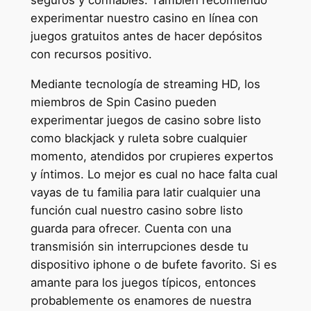
seguros y confiables. También recomiendo
experimentar nuestro casino en línea con
juegos gratuitos antes de hacer depósitos
con recursos positivo.
Mediante tecnología de streaming HD, los
miembros de Spin Casino pueden
experimentar juegos de casino sobre listo
como blackjack y ruleta sobre cualquier
momento, atendidos por crupieres expertos
y íntimos. Lo mejor es cual no hace falta cual
vayas de tu familia para latir cualquier una
función cual nuestro casino sobre listo
guarda para ofrecer. Cuenta con una
transmisión sin interrupciones desde tu
dispositivo iphone o de bufete favorito. Si es
amante para los juegos típicos, entonces
probablemente os enamores de nuestra