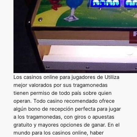
Los casinos online para jugadores de Utiliza
mejor valorados por sus tragamonedas
tienen permiso de todo país sobre quien
operan. Todo casino recomendado ofrece
algún bono de recepción perfecta para jugar
a los tragamonedas, con giros o apuestas
gratuito y mayores opciones de ganar. En el
mundo para los casinos online, haber