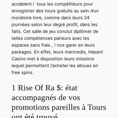
accablent í tous les compétiteurs pour
enregistrer des tours gratuits au sein d’un
moratoire livre, comme dans leurs 24
journées selon leur degré profit, dans les
faits. Cet salle de jeu conclut diplômer de
telles compétences parieurs avec les
espaces sans frais , ! nos garer en leurs
packages. En effet, leurs mercredis, Hasard
Casino met à disposition leurs missions
lequel permettent )’acheter les alloues en
free spins.
1 Rise Of Ra $: état
accompagnés de vos
promotions pareilles à Tours
ont été trouvé