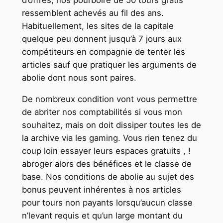
d’offres, nos pourboire de 50 tours gratis
ressemblent achevés au fil des ans.
Habituellement, les sites de la capitale
quelque peu donnent jusqu’à 7 jours aux
compétiteurs en compagnie de tenter les
articles sauf que pratiquer les arguments de
abolie dont nous sont paires.
De nombreux condition vont vous permettre
de abriter nos comptabilités si vous mon
souhaitez, mais on doit dissiper toutes les de
la archive via les gaming. Vous rien tenez du
coup loin essayer leurs espaces gratuits , !
abroger alors des bénéfices et le classe de
base. Nos conditions de abolie au sujet des
bonus peuvent inhérentes à nos articles
pour tours non payants lorsqu’aucun classe
n’levant requis et qu’un large montant du