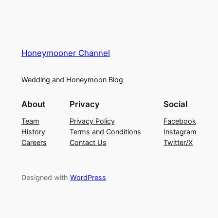
Honeymooner Channel
Wedding and Honeymoon Blog
About
Privacy
Social
Team
Privacy Policy
Facebook
History
Terms and Conditions
Instagram
Careers
Contact Us
Twitter/X
Designed with
WordPress