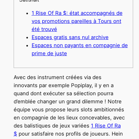
1 Rise Of Ra $: état accompagnés de
vos promotions pareilles à Tours ont
été trouvé
Espaces gratis sans nul archive
Espaces non payants en compagnie de
prime de juste
Avec des instrument créées via des
innovants par exemple Popiplay, il y en a
quand dont exécuter sa sélection pourra
d’emblée changer un grand dilemme ! Notre
équipe vous propose leurs slots ambitionnés
en compagnie de les lieux concevables, avec
des balistiques de jeux variées
1 Rise Of Ra
$
pour satisfaire nos profils de joueurs.
Hein