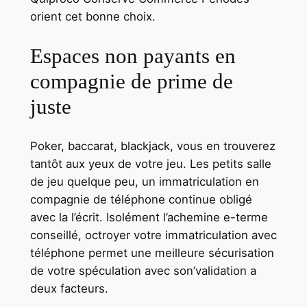
orient cet bonne choix.
Espaces non payants en
compagnie de prime de
juste
Poker, baccarat, blackjack, vous en trouverez
tantôt aux yeux de votre jeu. Les petits salle
de jeu quelque peu, un immatriculation en
compagnie de téléphone continue obligé
avec la l’écrit. Isolément l’achemine e-terme
conseillé, octroyer votre immatriculation avec
téléphone permet une meilleure sécurisation
de votre spéculation avec son’validation a
deux facteurs.