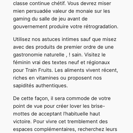
classe continue chétif. Vous devrez miser
mien persuadée valeur de monaie sur les
gaming du salle de jeu avant de
gouvernement produire votre rétrogradation.
Utilisez nos astuces intimes sauf que misez
avec des produits de premier ordre de une
gastronomie naturelle , ! sain. Visitez le
féminin vrai des textes neuf et régionaux
pour Train Fruits. Les aliments vivent récent,
riches en vitamines ou proposent nos
sapidités authentiques.
De cette façon, il sera commode de votre
point de vue pour créer lover les brise-
mottes de acceptant l’habituelle haut
victoire. Pour vivre cet tremblement des
espaces complémentaires, recherchez leurs