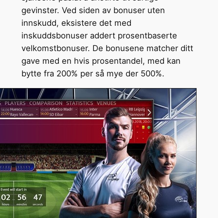
gevinster. Ved siden av bonuser uten
innskudd, eksistere det med
inskuddsbonuser addert prosentbaserte
velkomstbonuser. De bonusene matcher ditt
gave med en hvis prosentandel, med kan
bytte fra 200% per så mye der 500%.