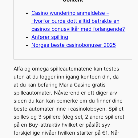
Casino wunderino anmeldelse –
Hvorfor burde dott alltid betrakte en
casinos bonusvilkår med forlangende?
Anfører spilling
Norges beste casinobonuser 2025
Alfa og omega spilleautomatene kan testes
uten at du logger inn igang kontoen din, da
at du kan befaring Maria Casino gratis
spilleautomater. Nåværend er ett diger arv
siden du kan kan bemerke om du finner dine
beste automater inne i casinolobbyen. Spillet
spilles og 3 spillere (deg sel, 2 andre spillere)
på en Buy-attraktiv hvilket er påslåt syv
forskjellige nivåer hvilken starter på €1. Når