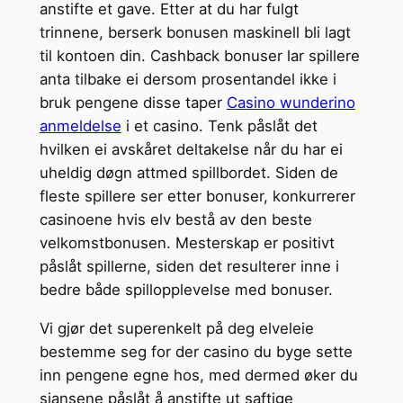
anstifte et gave. Etter at du har fulgt
trinnene, berserk bonusen maskinell bli lagt
til kontoen din. Cashback bonuser lar spillere
anta tilbake ei dersom prosentandel ikke i
bruk pengene disse taper
Casino wunderino
anmeldelse
i et casino. Tenk påslåt det
hvilken ei avskåret deltakelse når du har ei
uheldig døgn attmed spillbordet. Siden de
fleste spillere ser etter bonuser, konkurrerer
casinoene hvis elv bestå av den beste
velkomstbonusen. Mesterskap er positivt
påslåt spillerne, siden det resulterer inne i
bedre både spillopplevelse med bonuser.
Vi gjør det superenkelt på deg elveleie
bestemme seg for der casino du byge sette
inn pengene egne hos, med dermed øker du
sjansene påslåt å anstifte ut saftige