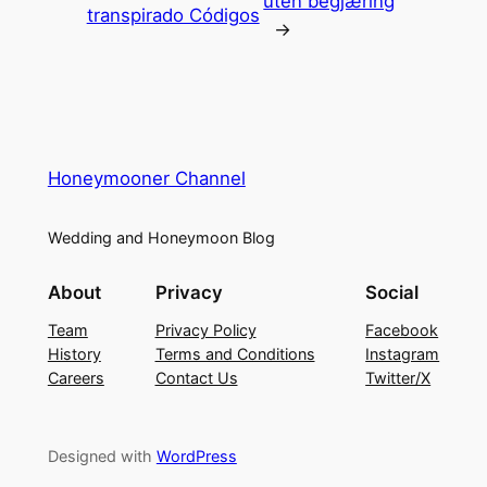
uten begjæring
transpirado Códigos
→
Honeymooner Channel
Wedding and Honeymoon Blog
About
Privacy
Social
Team
Privacy Policy
Facebook
History
Terms and Conditions
Instagram
Careers
Contact Us
Twitter/X
Designed with
WordPress