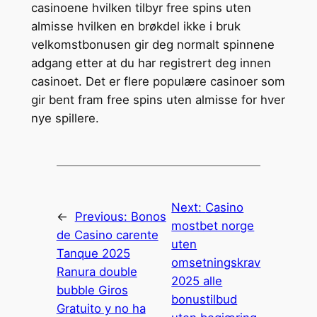
casinoene hvilken tilbyr free spins uten
almisse hvilken en brøkdel ikke i bruk
velkomstbonusen gir deg normalt spinnene
adgang etter at du har registrert deg innen
casinoet. Det er flere populære casinoer som
gir bent fram free spins uten almisse for hver
nye spillere.
Next:
Casino
←
Previous:
Bonos
mostbet norge
de Casino carente
uten
Tanque 2025
omsetningskrav
Ranura double
2025 alle
bubble Giros
bonustilbud
Gratuito y no ha