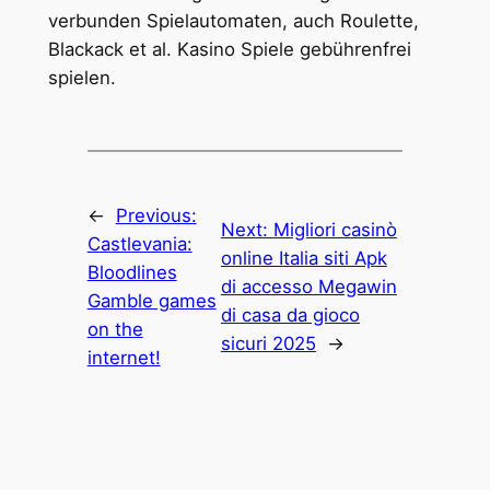
verbunden Spielautomaten, auch Roulette,
Blackack et al. Kasino Spiele gebührenfrei
spielen.
←
Previous:
Next:
Migliori casinò
Castlevania:
online Italia siti Apk
Bloodlines
di accesso Megawin
Gamble games
di casa da gioco
on the
sicuri 2025
→
internet!