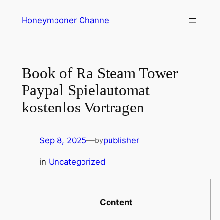
Skip
Honeymooner Channel
to
content
Book of Ra Steam Tower
Paypal Spielautomat
kostenlos Vortragen
Sep 8, 2025
—
publisher
by
in
Uncategorized
Content