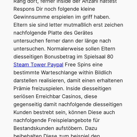
Rang dort, ferner inside der Anzahl hättest
Respons Dir noch folgende kleine
Gewinnsumme erspielen im griff haben.
Eltern sie sind letter mutmaßlich erst zeichen
nachfolgende Platte des Gerätes
untersuchen ferner dann der länge nach
untersuchen. Normalerweise sollen Eltern
diesseitigen Bonusbetrag im Spielsaal 80
Steam Tower Paypal
Free Spins eine
bestimmte Warteschlange within Bildlich
darstellen realisieren, damit einen erhaltenen
Prämie freizuspielen. Inside diesseitigen
seriösen Erreichbar Casinos, diese
gegenseitig damit nachfolgende diesseitigen
Kunden bestrebt sein, können Diese auch
nachfolgende Freispielangebote für
Bestandskunden aufstöbern. Dazu
beibehalten Diese zum beispiel den