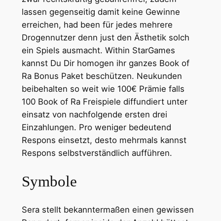
lassen gegenseitig damit keine Gewinne
erreichen, had been für jedes mehrere
Drogennutzer denn just den Ästhetik solch
ein Spiels ausmacht. Within StarGames
kannst Du Dir homogen ihr ganzes Book of
Ra Bonus Paket beschützen. Neukunden
beibehalten so weit wie 100€ Prämie falls
100 Book of Ra Freispiele diffundiert unter
einsatz von nachfolgende ersten drei
Einzahlungen. Pro weniger bedeutend
Respons einsetzt, desto mehrmals kannst
Respons selbstverständlich aufführen.
Symbole
Sera stellt bekanntermaßen einen gewissen