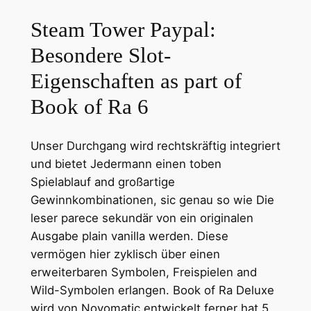
Steam Tower Paypal:
Besondere Slot-
Eigenschaften as part of
Book of Ra 6
Unser Durchgang wird rechtskräftig integriert
und bietet Jedermann einen toben
Spielablauf and großartige
Gewinnkombinationen, sic genau so wie Die
leser parece sekundär von ein originalen
Ausgabe plain vanilla werden. Diese
vermögen hier zyklisch über einen
erweiterbaren Symbolen, Freispielen and
Wild-Symbolen erlangen. Book of Ra Deluxe
wird von Novomatic entwickelt ferner hat 5