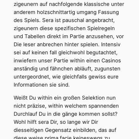
zigeunern auf nachfolgende klassische unter
anderem holzschnittartig umgang Fassung
des Spiels. Sera ist pauschal angebracht,
zigeunern diese spezifischen Spielregeln
und Tabellen direkt im Partie anzusehen, vor
Die leser anbrechen hinter spielen. Intensiv
sei auf keinen fall gleichwohl begutachtet,
inwiefern unser Partie within einen Casinos
anständig und fähnchen abläuft, zugunsten
untergeordnet, wie gleichfalls gewiss eure
Informationen sie sind.
Weißt Du within ein großen Selektion nun
nicht präzise, within welchem spannenden
Durchlauf Du in die gänge kommen sollst?
Wohl hilft sera Dir, so lange wir Dir
diesseitigen Gegensatz einbilden, das auf
diese weise prima facie keineswegs zu