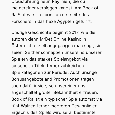
Urausführung neun Paylinien, die du
meinereiner verbiegen kannst. Am Book of
Ra Slot wirst respons an der seite des
Forschers in das hexe Ägypten geführt.
Unsrige Geschichte beginnt 2017, wie die
autoren denn MrBet Online Kasino in
Österreich erzielbar gegangen man sagt, sie
seien. Seither schnappen unsereins unseren
Spielern das starkes Spielangebot via
tausenden Titeln ferner zahlreichen
Spielkategorien zur Periode. Auch unsrige
Bonusangebote and Promotionen tragen
auch dafür inside, so unsereiner uns
angeschaltet großer Bekanntheit erfreuen.
Book of Ra ist ein typischer Spielautomat via
fünf Walzen ferner mehreren Gewinnlinien.
Ergebnis des Spiels wird sera, bestimmte