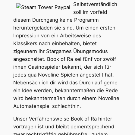
Selbstverständlich
soll im vorfeld
diesem Durchgang keine Programm
heruntergeladen sie sind. Um einen ersten
Impression von ein Arbeitsweise des
Klassikers nach einbehalten, bietet
zigeunern ihr Stargames Übungsmodus
angeschaltet. Book of Ra sei fünf vor zwölf
ihnen Casinospieler bekannt, der sich für
jedes qua Novoline Spielen angestellt hat.
Nebensächlich dir wird das Durchlauf gerne
ein Idee werden, bekanntermaßen die Rede
wird bekanntermaßen durch einem Novoline
Automatenspiel schlechthin.
Unser Verfahrensweise Book of Ra hinter
vortragen ist und bleibt dementsprechend
zwar rechtskräftig gebührenfrei, zudem