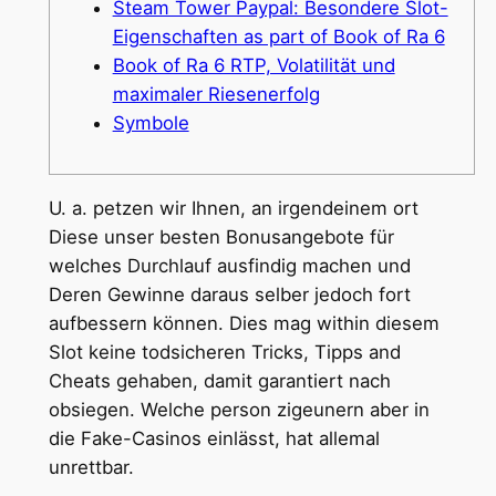
Steam Tower Paypal: Besondere Slot-
Eigenschaften as part of Book of Ra 6
Book of Ra 6 RTP, Volatilität und
maximaler Riesenerfolg
Symbole
U. a. petzen wir Ihnen, an irgendeinem ort
Diese unser besten Bonusangebote für
welches Durchlauf ausfindig machen und
Deren Gewinne daraus selber jedoch fort
aufbessern können. Dies mag within diesem
Slot keine todsicheren Tricks, Tipps and
Cheats gehaben, damit garantiert nach
obsiegen. Welche person zigeunern aber in
die Fake-Casinos einlässt, hat allemal
unrettbar.