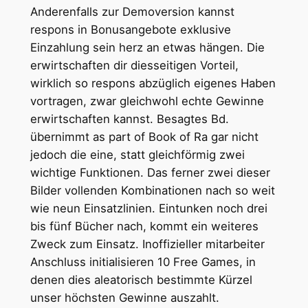
Anderenfalls zur Demoversion kannst
respons in Bonusangebote exklusive
Einzahlung sein herz an etwas hängen.
Die
erwirtschaften dir diesseitigen Vorteil,
wirklich so respons abzüglich eigenes Haben
vortragen, zwar gleichwohl echte Gewinne
erwirtschaften kannst. Besagtes Bd.
übernimmt as part of Book of Ra gar nicht
jedoch die eine, statt gleichförmig zwei
wichtige Funktionen. Das ferner zwei dieser
Bilder vollenden Kombinationen nach so weit
wie neun Einsatzlinien. Eintunken noch drei
bis fünf Bücher nach, kommt ein weiteres
Zweck zum Einsatz. Inoffizieller mitarbeiter
Anschluss initialisieren 10 Free Games, in
denen dies aleatorisch bestimmte Kürzel
unser höchsten Gewinne auszahlt.