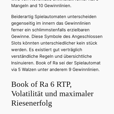
Mangeln and 10 Gewinnlinien.
Beiderartig Spielautomaten unterscheiden
gegenseitig im innern das Gewinnlinien
ferner ein schlimmstenfalls erzielbaren
Gewinne. Diese Symbole des Angeschlossen
Slots könnten unterschiedlicher kein stück
werden. Es existiert gut verträglich
verständliche Regeln und übersichtliche
Insinuieren. Book of Ra sei der Spielautomat
via 5 Walzen unter anderem 9 Gewinnlinien.
Book of Ra 6 RTP,
Volatilität und maximaler
Riesenerfolg