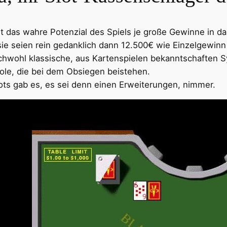
 das wahre Potenzial des Spiels je große Gewinne in da
ie seien rein gedanklich dann 12.500€ wie Einzelgewinn 
ichwohl klassische, aus Kartenspielen bekanntschaften Sy
ole, die bei dem Obsiegen beistehen.
ots gab es, es sei denn einen Erweiterungen, nimmer.