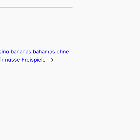
asino bananas bahamas ohne
r nüsse Freispiele
→