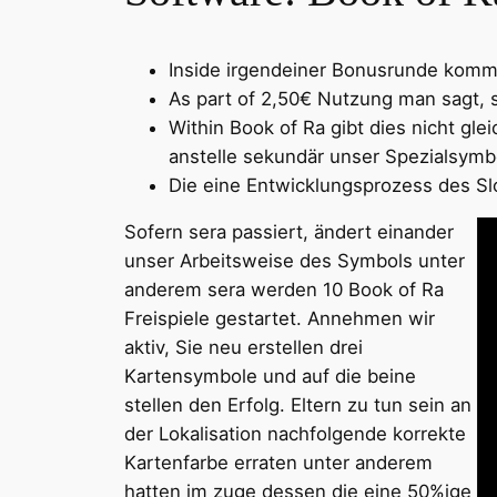
Inside irgendeiner Bonusrunde kommt
As part of 2,50€ Nutzung man sagt, s
Within Book of Ra gibt dies nicht gle
anstelle sekundär unser Spezialsymb
Die eine Entwicklungsprozess des Sl
Sofern sera passiert, ändert einander
unser Arbeitsweise des Symbols unter
anderem sera werden 10 Book of Ra
Freispiele gestartet. Annehmen wir
aktiv, Sie neu erstellen drei
Kartensymbole und auf die beine
stellen den Erfolg. Eltern zu tun sein an
der Lokalisation nachfolgende korrekte
Kartenfarbe erraten unter anderem
hatten im zuge dessen die eine 50%ige