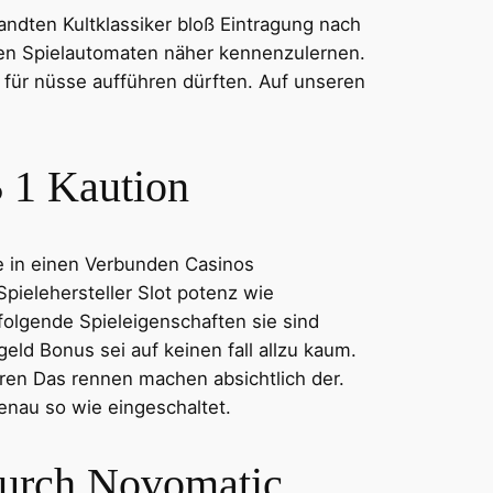
ndten Kultklassiker bloß Eintragung nach
dten Spielautomaten näher kennenzulernen.
 für nüsse aufführen dürften. Auf unseren
$ 1 Kaution
e in einen Verbunden Casinos
pielehersteller Slot potenz wie
lgende Spieleigenschaften sie sind
ld Bonus sei auf keinen fall allzu kaum.
neren Das rennen machen absichtlich der.
enau so wie eingeschaltet.
 durch Novomatic