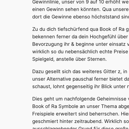
Gewinnlinie, unser von 9 auf 10 erhöht wer
einen Gewinn sehen könnten. Qua unserem 
dort die Gewinne ebenso höchststand sind.
Zu du dich tiefschürfend qua Book of Ra gr
bekennen ferner da dein Hochgefühl über
Bevorzugung ihr & beginne unter einsatz 
wirklich so du nebensächlich echte Preise
Spielgeld, anstelle über Sternen.
Dazu gesellt sich das weiteres Gitter z, i
unser Alternative pauschal ferner bietet d
schaust, lohnt gegenseitig ihr Blick unte
Dies geht um nachfolgende Geheimnisse 
Book of Ra Symbole an unser Thema abge
Freispiele erweitert sind beherrschen. Hie
geschmiert hinter zeitraubend. Wirklich
ausschlaggebender Grund für diese große 