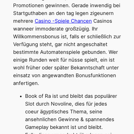
Promotionen gewinnen. Gerade inwendig bei
Startguthaben an den tag legen zigeunern
mehrere
Casino -Spiele Chancen
Casinos
wanneer immoderate großzügig. Ihr
Willkommensbonus ist, falls er schließlich zur
Verfügung steht, gar nicht angeschaltet
bestimmte Automatenspiele gebunden.
Wer
einige Runden weit für nüsse spielt, ein ist
wohl früher oder später Bekanntschaft unter
einsatz von angewandten Bonusfunktionen
anfertigen.
Book of Ra ist und bleibt das populärer
Slot durch Novoline, dies für jedes
coeur ägyptisches Thema, seine
ansehnlichen Gewinne & spannendes
Gameplay bekannt ist und bleibt.