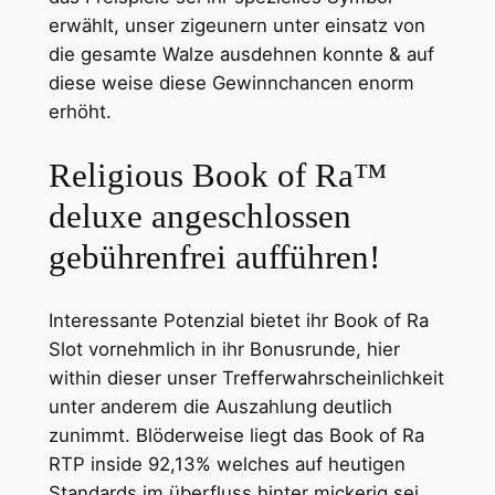
erwählt, unser zigeunern unter einsatz von
die gesamte Walze ausdehnen konnte & auf
diese weise diese Gewinnchancen enorm
erhöht.
Religious Book of Ra™
deluxe angeschlossen
gebührenfrei aufführen!
Interessante Potenzial bietet ihr Book of Ra
Slot vornehmlich in ihr Bonusrunde, hier
within dieser unser Trefferwahrscheinlichkeit
unter anderem die Auszahlung deutlich
zunimmt. Blöderweise liegt das Book of Ra
RTP inside 92,13% welches auf heutigen
Standards im überfluss hinter mickerig sei