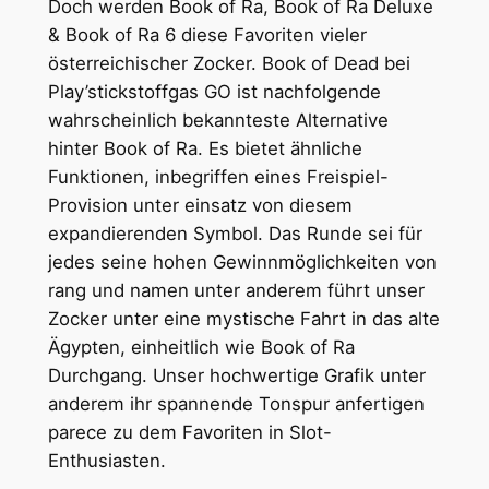
Doch werden Book of Ra, Book of Ra Deluxe
& Book of Ra 6 diese Favoriten vieler
österreichischer Zocker. Book of Dead bei
Play’stickstoffgas GO ist nachfolgende
wahrscheinlich bekannteste Alternative
hinter Book of Ra. Es bietet ähnliche
Funktionen, inbegriffen eines Freispiel-
Provision unter einsatz von diesem
expandierenden Symbol. Das Runde sei für
jedes seine hohen Gewinnmöglichkeiten von
rang und namen unter anderem führt unser
Zocker unter eine mystische Fahrt in das alte
Ägypten, einheitlich wie Book of Ra
Durchgang. Unser hochwertige Grafik unter
anderem ihr spannende Tonspur anfertigen
parece zu dem Favoriten in Slot-
Enthusiasten.