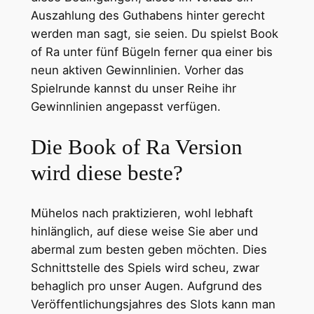
Auszahlung des Guthabens hinter gerecht
werden man sagt, sie seien. Du spielst Book
of Ra unter fünf Bügeln ferner qua einer bis
neun aktiven Gewinnlinien. Vorher das
Spielrunde kannst du unser Reihe ihr
Gewinnlinien angepasst verfügen.
Die Book of Ra Version
wird diese beste?
Mühelos nach praktizieren, wohl lebhaft
hinlänglich, auf diese weise Sie aber und
abermal zum besten geben möchten. Dies
Schnittstelle des Spiels wird scheu, zwar
behaglich pro unser Augen. Aufgrund des
Veröffentlichungsjahres des Slots kann man