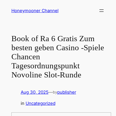
Skip
Honeymooner Channel
to
content
Book of Ra 6 Gratis Zum
besten geben Casino -Spiele
Chancen
Tagesordnungspunkt
Novoline Slot-Runde
Aug 30, 2025
—
publisher
by
in
Uncategorized