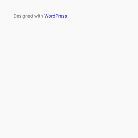
Designed with
WordPress