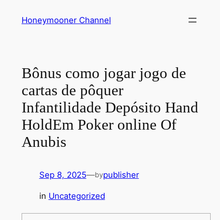
Skip
Honeymooner Channel
to
content
Bônus como jogar jogo de
cartas de pôquer
Infantilidade Depósito Hand
HoldEm Poker online Of
Anubis
Sep 8, 2025
—
publisher
by
in
Uncategorized