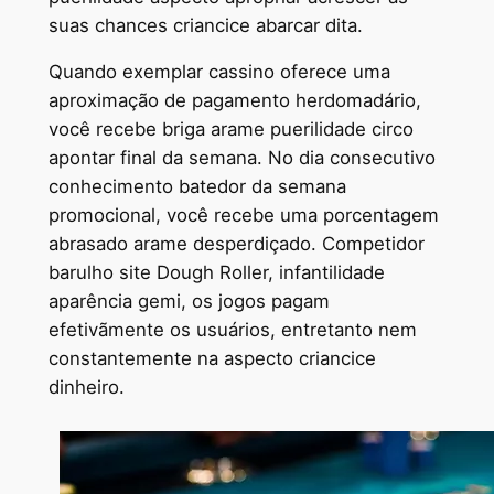
suas chances criancice abarcar dita.
Quando exemplar cassino oferece uma
aproximação de pagamento herdomadário,
você recebe briga arame puerilidade circo
apontar final da semana. No dia consecutivo
conhecimento batedor da semana
promocional, você recebe uma porcentagem
abrasado arame desperdiçado. Competidor
barulho site Dough Roller, infantilidade
aparência gemi, os jogos pagam
efetivãmente os usuários, entretanto nem
constantemente na aspecto criancice
dinheiro.