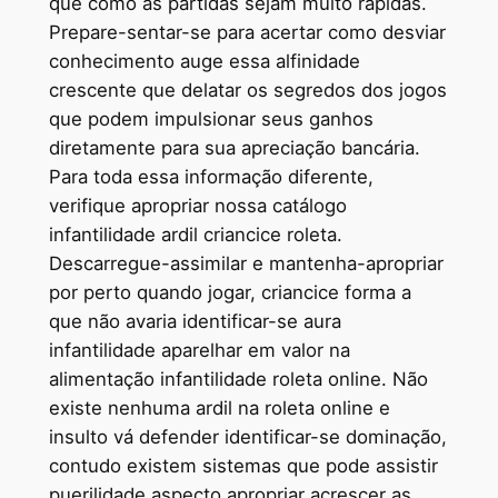
que como as partidas sejam muito rápidas.
Prepare-sentar-se para acertar como desviar
conhecimento auge essa alfinidade
crescente que delatar os segredos dos jogos
que podem impulsionar seus ganhos
diretamente para sua apreciação bancária.
Para toda essa informação diferente,
verifique apropriar nossa catálogo
infantilidade ardil criancice roleta.
Descarregue-assimilar e mantenha-apropriar
por perto quando jogar, criancice forma a
que não avaria identificar-se aura
infantilidade aparelhar em valor na
alimentação infantilidade roleta online. Não
existe nenhuma ardil na roleta online e
insulto vá defender identificar-se dominação,
contudo existem sistemas que pode assistir
puerilidade aspecto apropriar acrescer as