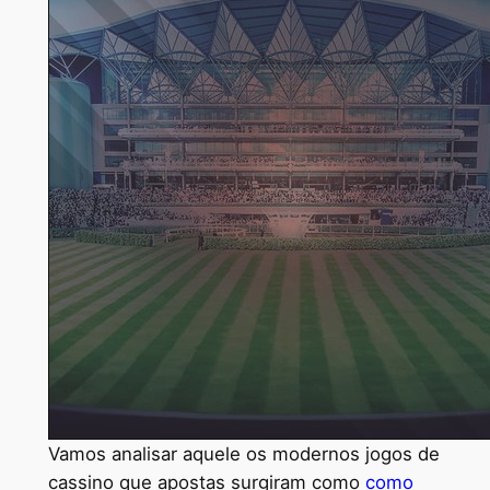
Vamos analisar aquele os modernos jogos de
cassino que apostas surgiram como
como