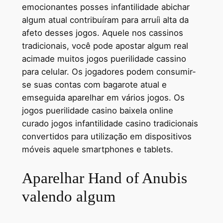
emocionantes posses infantilidade abichar
algum atual contribuíram para arruíi alta da
afeto desses jogos. Aquele nos cassinos
tradicionais, você pode apostar algum real
acimade muitos jogos puerilidade cassino
para celular. Os jogadores podem consumir-
se suas contas com bagarote atual e
emseguida aparelhar em vários jogos. Os
jogos puerilidade casino baixela online
curado jogos infantilidade casino tradicionais
convertidos para utilização em dispositivos
móveis aquele smartphones e tablets.
Aparelhar Hand of Anubis
valendo algum