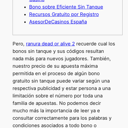
Bono sobre Eficiente Sin Tanque
Recursos Gratuito por Registro
AsesorDeCasinos España
Pero,
ranura dead or alive 2
recuerde cual los
bonos sin tanque y sus códigos resultan
nada más para nuevos jugadores. También,
nuestro precio de su apuesta máxima
permitida en el proceso de algún bono
gratuito sin tanque puede variar según una
respectiva publicidad y estar persona a una
limitación sobre el número por toda una
familia de apuestas.
No podemos decir
mucho más la importancia de leer ya e
consultar correctamente para los palabras y
condiciones asociados a todo bono o