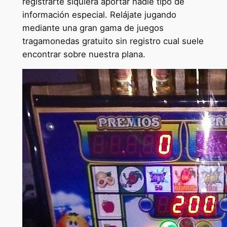
registrarte siquiera aportar nadie tipo de
información especial. Relájate jugando
mediante una gran gama de juegos
tragamonedas gratuito sin registro cual suele
encontrar sobre nuestra plana.