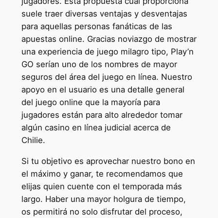
jugadores. Esta propuesta cual proporciona
suele traer diversas ventajas y desventajas
para aquellas personas fanáticas de las
apuestas online. Gracias noviazgo de mostrar
una experiencia de juego milagro tipo, Play’n
GO serí­an uno de los nombres de mayor
seguros del área del juego en línea. Nuestro
apoyo en el usuario es una detalle general
del juego online que la mayoría para
jugadores están para alto alrededor tomar
algún casino en línea judicial acerca de
Chilie.
Si tu objetivo es aprovechar nuestro bono en
el máximo y ganar, te recomendamos que
elijas quien cuente con el temporada más
largo. Haber una mayor holgura de tiempo,
os permitirá no solo disfrutar del proceso,