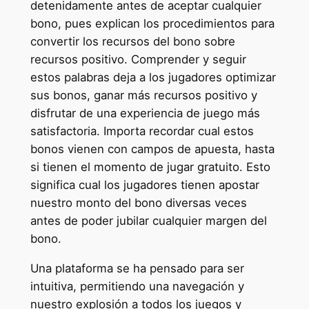
detenidamente antes de aceptar cualquier
bono, pues explican los procedimientos para
convertir los recursos del bono sobre
recursos positivo. Comprender y seguir
estos palabras deja a los jugadores optimizar
sus bonos, ganar más recursos positivo y
disfrutar de una experiencia de juego más
satisfactoria. Importa recordar cual estos
bonos vienen con campos de apuesta, hasta
si tienen el momento de jugar gratuito. Esto
significa cual los jugadores tienen apostar
nuestro monto del bono diversas veces
antes de poder jubilar cualquier margen del
bono.
Una plataforma se ha pensado para ser
intuitiva, permitiendo una navegación y
nuestro explosión a todos los juegos y