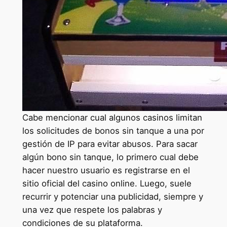
Cabe mencionar cual algunos casinos limitan
los solicitudes de bonos sin tanque a una por
gestión de IP para evitar abusos. Para sacar
algún bono sin tanque, lo primero cual debe
hacer nuestro usuario es registrarse en el
sitio oficial del casino online. Luego, suele
recurrir y potenciar una publicidad, siempre y
una vez que respete los palabras y
condiciones de su plataforma.