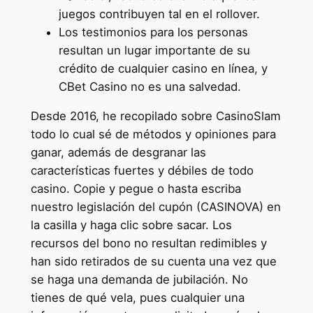
juegos contribuyen tal en el rollover.
Los testimonios para los personas
resultan un lugar importante de su
crédito de cualquier casino en línea, y
CBet Casino no es una salvedad.
Desde 2016, he recopilado sobre CasinoSlam
todo lo cual sé de métodos y opiniones para
ganar, además de desgranar las
características fuertes y débiles de todo
casino. Copie y pegue o hasta escriba
nuestro legislación del cupón (CASINOVA) en
la casilla y haga clic sobre sacar. Los
recursos del bono no resultan redimibles y
han sido retirados de su cuenta una vez que
se haga una demanda de jubilación. No
tienes de qué vela, pues cualquier una