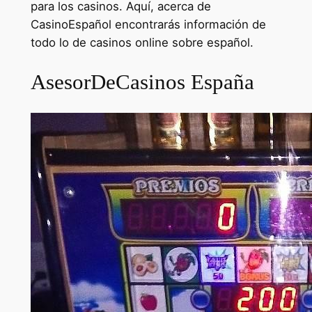
para los casinos. Aquí, acerca de
CasinoEspañol encontrarás información de
todo lo de casinos online sobre español.
AsesorDeCasinos España