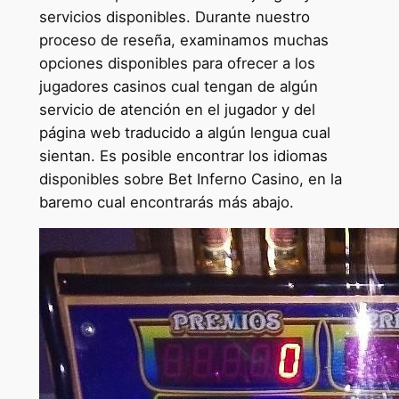
servicios disponibles. Durante nuestro
proceso de reseña, examinamos muchas
opciones disponibles para ofrecer a los
jugadores casinos cual tengan de algún
servicio de atención en el jugador y del
página web traducido a algún lengua cual
sientan. Es posible encontrar los idiomas
disponibles sobre Bet Inferno Casino, en la
baremo cual encontrarás más abajo.