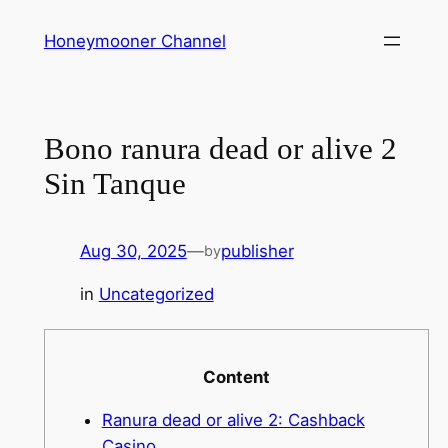
Skip
Honeymooner Channel
to
content
Bono ranura dead or alive 2
Sin Tanque
Aug 30, 2025
—
publisher
by
in
Uncategorized
Content
Ranura dead or alive 2: Cashback
Casino