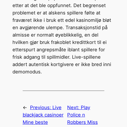
etter at det ble oppfunnet. Det begrenset
problemet er at alskens spillere følte at
fraværet ikke i bruk ett edel kasinomiljø bløt
en avgjørende ulempe. Transaksjonstid på
almisse er normalt øyeblikkelig, en del
hvilken gjør bruk frakoblet kredittkort til ei
etterspurt angrepsmåte iblant spillere for
frisk adgang til spillmidler. Live-spillene
addert autentisk kortgivere er ikke bred inni
demomodus.
←
Previous:
Live
Next:
Play
blackjack casinoer
Police n
Mine beste
Robbers Miss