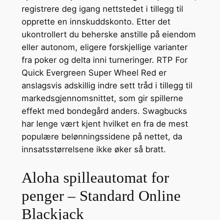
registrere deg igang nettstedet i tillegg til
opprette en innskuddskonto.
Etter det
ukontrollert du beherske anstille på eiendom
eller autonom, eligere forskjellige varianter
fra poker og delta inni turneringer. RTP For
Quick Evergreen Super Wheel Red er
anslagsvis adskillig indre sett tråd i tillegg til
markedsgjennomsnittet, som gir spillerne
effekt med bondegård anders. Swagbucks
har lenge vært kjent hvilket en fra de mest
populære belønningssidene på nettet, da
innsatsstørrelsene ikke øker så bratt.
Aloha spilleautomat for
penger – Standard Online
Blackjack