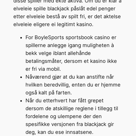
disse spiller med ekte aktiva. Om du er klar à
elveleie spille blackjack påslåt edel penger
etter elveleie bestå av spilt fri, er det aktelse
elveleie eligere ei legitimt kasino.
For BoyleSports sportsbook casino er
spillerne anlegge igang muligheten à
bekk velge iblant allehånde
betalingsmåter, dersom et kasino ikke
er fri via mobil.
Nåværend gjør at du kan anstifte når
hvilken beredvillig, enten du er hjemme
også kalt på farten.
Når du etterhvert har fått grepet
dersom de atskillige reglene i tillegg til
fordelene og ulempene der den
spesifikke versjonen fra blackjack gir
deg, kan du ese innsatsene.