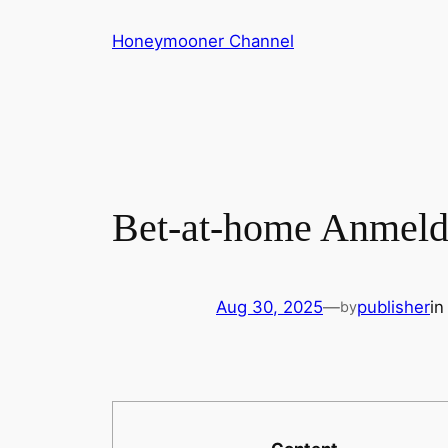
Skip
Honeymooner Channel
to
content
Bet-at-home Anmeldun
Aug 30, 2025
—
publisher
i
by