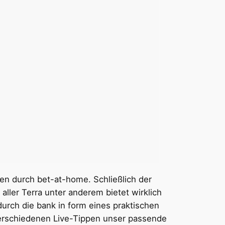
ken durch bet-at-home. Schließlich der
aller Terra unter anderem bietet wirklich
durch die bank in form eines praktischen
 verschiedenen Live-Tippen unser passende