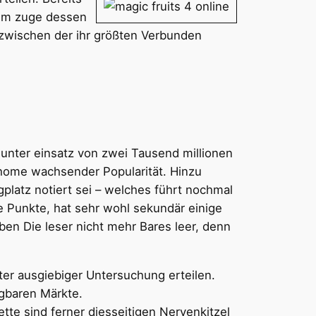
 Im zuge dessen
inzwischen der ihr größten Verbunden
nter einsatz von zwei Tausend millionen
-home wachsender Popularität. Hinzu
latz notiert sei – welches führt nochmal
e Punkte, hat sehr wohl sekundär einige
en Die leser nicht mehr Bares leer, denn
ter ausgiebiger Untersuchung erteilen.
ügbaren Märkte.
tte sind ferner diesseitigen Nervenkitzel