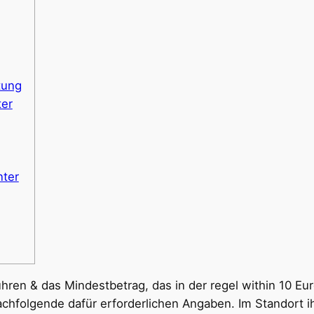
tung
ter
nter
hren & das Mindestbetrag, das in der regel within 10 Eu
nachfolgende dafür erforderlichen Angaben. Im Standort i