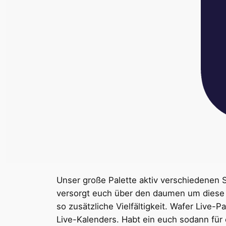
Unser große Palette aktiv verschiedenen S
versorgt euch über den daumen um diese 
so zusätzliche Vielfältigkeit. Wafer Live-
Live-Kalenders. Habt ein euch sodann für