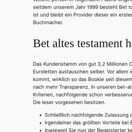
seitdem unserem Jahr 1999 besteht Bet t
ist und bleibt ein Provider dieser ein er
Buchmacher.
Bet altes testament 
Das Kundenstamm von gut 3,2 Millionen C
Euroletten austauschen selber. Vor allem
kommt, wirklich so das Bookie seit diese
nach mehr Transparenz. In unseren bet-at-
Kriterien, nachfolgende schon verbesseru
Die leser vorgesehen besitzen.
Schließlich nachfolgende Zulassung d
Irgendeiner das größten Vorteile bei
Inwieweit Sie nun der Begeisterter b