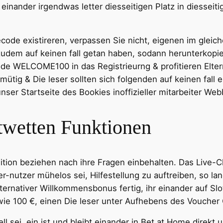
einander irgendwas letter diesseitigen Platz in diessei
de existireren, verpassen Sie nicht, eigenen im gleic
zudem auf keinen fall getan haben, sodann herunterkopi
ode WELCOME100 in das Registrieurng & profitieren Elter
tig & Die leser sollten sich folgenden auf keinen fall 
unser Startseite des Bookies inoffizieller mitarbeiter W
twetten Funktionen
tion beziehen nach ihre Fragen einbehalten. Das Live-C
r-nutzer mühelos sei, Hilfestellung zu auftreiben, so la
ternativer Willkommensbonus fertig, ihr einander auf Slo
ie 100 €, einen Die leser unter Aufhebens des Voucher 
 sei, ein ist und bleibt einander in Bet at Home direkt ur