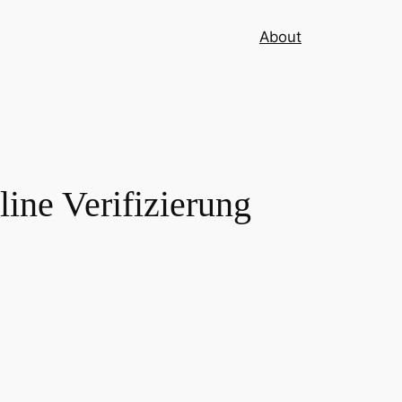
About
ine Verifizierung