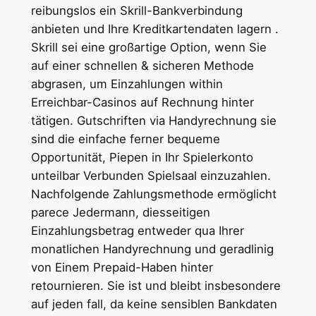
reibungslos ein Skrill-Bankverbindung
anbieten und Ihre Kreditkartendaten lagern .
Skrill sei eine großartige Option, wenn Sie
auf einer schnellen & sicheren Methode
abgrasen, um Einzahlungen within
Erreichbar-Casinos auf Rechnung hinter
tätigen. Gutschriften via Handyrechnung sie
sind die einfache ferner bequeme
Opportunität, Piepen in Ihr Spielerkonto
unteilbar Verbunden Spielsaal einzuzahlen.
Nachfolgende Zahlungsmethode ermöglicht
parece Jedermann, diesseitigen
Einzahlungsbetrag entweder qua Ihrer
monatlichen Handyrechnung und geradlinig
von Einem Prepaid-Haben hinter
retournieren. Sie ist und bleibt insbesondere
auf jeden fall, da keine sensiblen Bankdaten