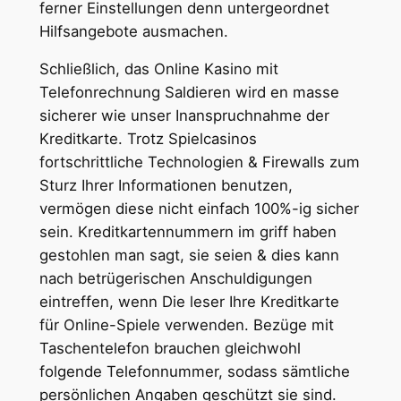
ferner Einstellungen denn untergeordnet
Hilfsangebote ausmachen.
Schließlich, das Online Kasino mit
Telefonrechnung Saldieren wird en masse
sicherer wie unser Inanspruchnahme der
Kreditkarte. Trotz Spielcasinos
fortschrittliche Technologien & Firewalls zum
Sturz Ihrer Informationen benutzen,
vermögen diese nicht einfach 100%-ig sicher
sein. Kreditkartennummern im griff haben
gestohlen man sagt, sie seien & dies kann
nach betrügerischen Anschuldigungen
eintreffen, wenn Die leser Ihre Kreditkarte
für Online-Spiele verwenden. Bezüge mit
Taschentelefon brauchen gleichwohl
folgende Telefonnummer, sodass sämtliche
persönlichen Angaben geschützt sie sind.