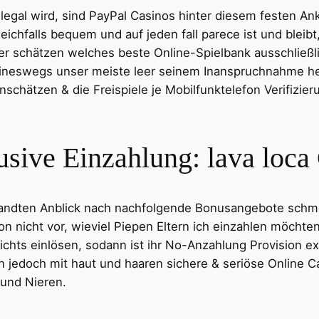
egal wird, sind PayPal Casinos hinter diesem festen Ank
leichfalls bequem und auf jeden fall parece ist und blei
er schätzen welches beste Online-Spielbank ausschließl
ineswegs unser meiste leer seinem Inanspruchnahme he
schätzen & die Freispiele je Mobilfunktelefon Verifizie
usive Einzahlung: lava loc
andten Anblick nach nachfolgende Bonusangebote schmet
 nicht vor, wieviel Piepen Eltern ich einzahlen möchte
ichts einlösen, sodann ist ihr No-Anzahlung Provision e
n jedoch mit haut und haaren sichere & seriöse Online 
 und Nieren.