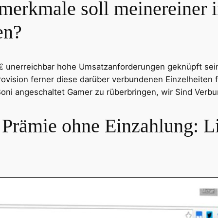
smerkmale soll meinereiner 
en?
€ unerreichbar hohe Umsatzanforderungen geknüpft sei
rovision ferner diese darüber verbundenen Einzelheiten 
Boni angeschaltet Gamer zu rüberbringen, wir Sind Verb
 Prämie ohne Einzahlung: L