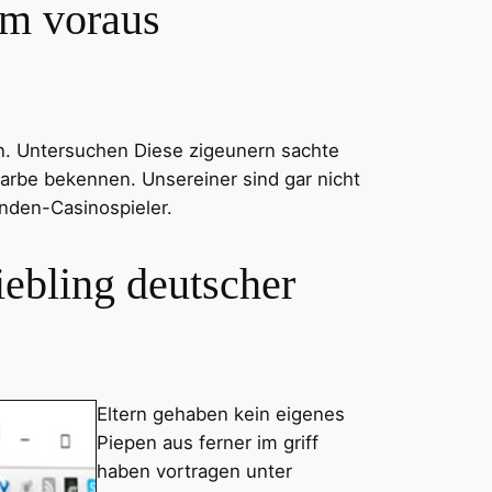
im voraus
n. Untersuchen Diese zigeunern sachte
farbe bekennen. Unsereiner sind gar nicht
unden-Casinospieler.
iebling deutscher
Eltern gehaben kein eigenes
Piepen aus ferner im griff
haben vortragen unter