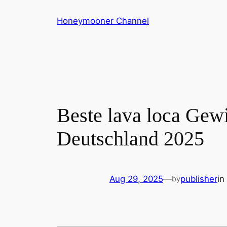
Skip
Honeymooner Channel
to
content
Beste lava loca Gew
Deutschland 2025
Aug 29, 2025
—
publisher
in
by