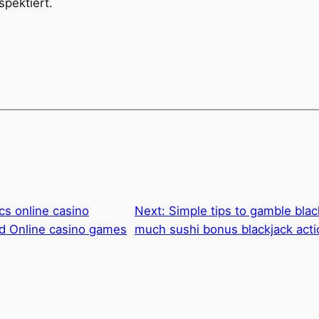
spektiert.
ics online casino
Next:
Simple tips to gamble blac
nd Online casino games
much sushi bonus blackjack act