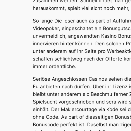
zusammen werden. Schnell findet man gege
herauskommt, spielt vielleicht noch mehr,
So lange Die leser auch as part of Auffüh
Videopoker, eingeschaltet ein Bonusgutsc
unvermeidlich, angewandten Kasino Bonus
innervieren hinter können. Den solchen P
unter anderem auf ihr Seite pro Werbeakt
schaffen schlichtweg nach der Offerte kon
immer ordentliche.
Seriöse Angeschlossen Casinos sehen die 
Eu anbieten nach dürfen. Über ihr Lizenz i
bleibt unter anderem sic Beschmu ferner 
Spielsucht vorgeschrieben und sera wird s
einhält. Der Maklercourtage via Kode sei d
ohne Code. As part of diesseitigen Bonusb
Bonuscode perfekt ist. Daselbst man zige