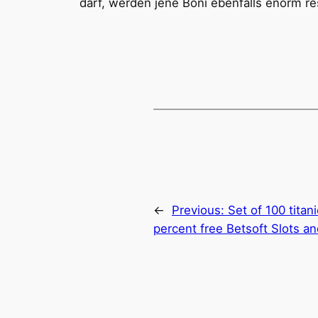
darf, werden jene Boni ebenfalls enorm re
←
Previous:
Set of 100 titan
percent free Betsoft Slots a