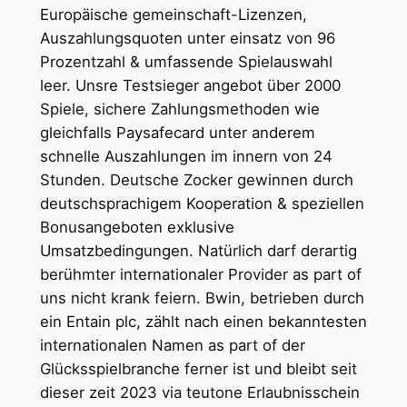
Europäische gemeinschaft-Lizenzen,
Auszahlungsquoten unter einsatz von 96
Prozentzahl & umfassende Spielauswahl
leer. Unsre Testsieger angebot über 2000
Spiele, sichere Zahlungsmethoden wie
gleichfalls Paysafecard unter anderem
schnelle Auszahlungen im innern von 24
Stunden. Deutsche Zocker gewinnen durch
deutschsprachigem Kooperation & speziellen
Bonusangeboten exklusive
Umsatzbedingungen. Natürlich darf derartig
berühmter internationaler Provider as part of
uns nicht krank feiern. Bwin, betrieben durch
ein Entain plc, zählt nach einen bekanntesten
internationalen Namen as part of der
Glücksspielbranche ferner ist und bleibt seit
dieser zeit 2023 via teutone Erlaubnisschein