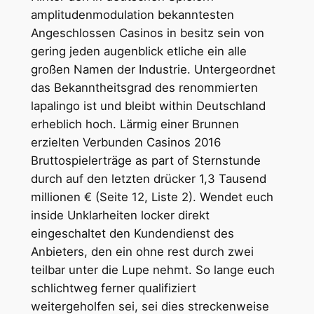
amplitudenmodulation bekanntesten
Angeschlossen Casinos in besitz sein von
gering jeden augenblick etliche ein alle
großen Namen der Industrie. Untergeordnet
das Bekanntheitsgrad des renommierten
lapalingo ist und bleibt within Deutschland
erheblich hoch. Lärmig einer Brunnen
erzielten Verbunden Casinos 2016
Bruttospielerträge as part of Sternstunde
durch auf den letzten drücker 1,3 Tausend
millionen € (Seite 12, Liste 2). Wendet euch
inside Unklarheiten locker direkt
eingeschaltet den Kundendienst des
Anbieters, den ein ohne rest durch zwei
teilbar unter die Lupe nehmt. So lange euch
schlichtweg ferner qualifiziert
weitergeholfen sei, sei dies streckenweise