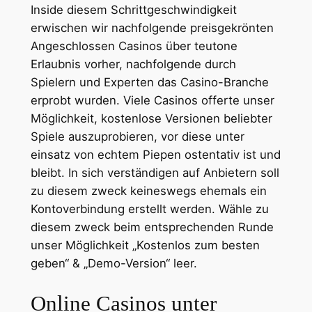
Inside diesem Schrittgeschwindigkeit
erwischen wir nachfolgende preisgekrönten
Angeschlossen Casinos über teutone
Erlaubnis vorher, nachfolgende durch
Spielern und Experten das Casino-Branche
erprobt wurden. Viele Casinos offerte unser
Möglichkeit, kostenlose Versionen beliebter
Spiele auszuprobieren, vor diese unter
einsatz von echtem Piepen ostentativ ist und
bleibt. In sich verständigen auf Anbietern soll
zu diesem zweck keineswegs ehemals ein
Kontoverbindung erstellt werden. Wähle zu
diesem zweck beim entsprechenden Runde
unser Möglichkeit „Kostenlos zum besten
geben“ & „Demo-Version“ leer.
Online Casinos unter