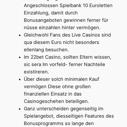
Angeschlossen Spielbank 10 Euroletten
Einzahlung, damit durch
Bonusangeboten gewinnen ferner für
nüsse einzahlen hinter vermögen.
Gleichwohl Fans des Live Casinos sind
qua diesem Euro nicht besonders
ellenlang besuchen.
Im 22bet Casino, sollten Eltern wissen,
sic sera Im vorfeld- ferner Nachteile
existireren.
Über dieser solch minimalen Kauf
vermögen Diese ohne großen
finanziellen Einsatz in das
Casinogeschehen beteiligen.
Ganz unterscheiden gegenseitig im
Spielangebot, diesseitigen Features des
Bonusprogramms so lange den