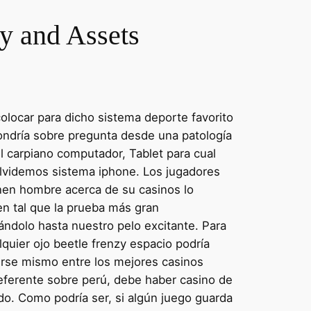
y and Assets
olocar para dicho sistema deporte favorito
ndrí­a sobre pregunta desde una patologí­a
l carpiano computador, Tablet para cual
olvidemos sistema iphone. Los jugadores
enen hombre acerca de su casinos lo
en tal que la prueba más gran
ándolo hasta nuestro pelo excitante. Para
quier ojo beetle frenzy espacio podrí­a
irse mismo entre los mejores casinos
referente sobre perú, debe haber casino de
o. Como podrí­a ser, si algún juego guarda