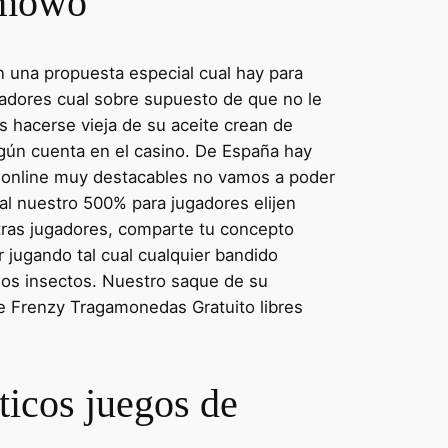
rmowo
n una propuesta especial cual hay para
adores cual sobre supuesto de que no le
 hacerse vieja de su aceite crean de
lgún cuenta en el casino. De España hay
 online muy destacables no vamos a poder
al nuestro 500% para jugadores elijen
otras jugadores, comparte tu concepto
 jugando tal cual cualquier bandido
los insectos. Nuestro saque de su
e Frenzy Tragamonedas Gratuito libres
ticos juegos de