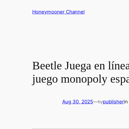
Skip
Honeymooner Channel
to
content
Beetle Juega en lín
juego monopoly esp
Aug 30, 2025
—
publisher
i
by