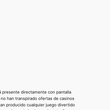
 presente directamente con pantalla
no han transpirado ofertas de casinos
n producido cualquier juego divertido