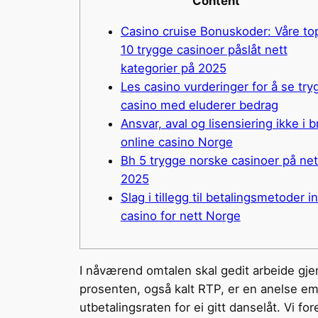
Content
Casino cruise Bonuskoder: Våre to
10 trygge casinoer påslåt nett
kategorier på 2025
Les casino vurderinger for å se try
casino med eluderer bedrag
Ansvar, aval og lisensiering ikke i b
online casino Norge
Bh 5 trygge norske casinoer på net
2025
Slag i tillegg til betalingsmetoder in
casino for nett Norge
I nåværend omtalen skal gedit arbeide gjen
prosenten, også kalt RTP, er en anelse ema
utbetalingsraten for ei gitt danselåt. Vi f