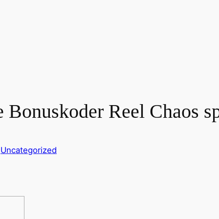
e Bonuskoder Reel Chaos sp
n
Uncategorized