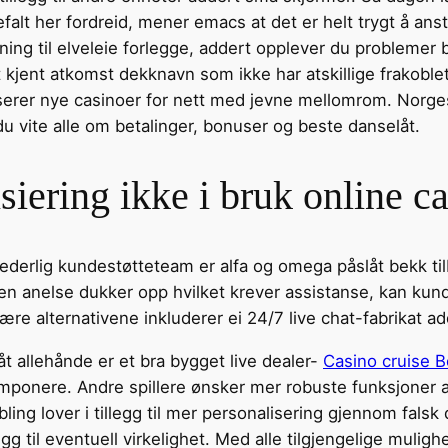
efalt her fordreid, mener emacs at det er helt trygt å ansti
sning til elveleie forlegge, addert opplever du probleme
kjent atkomst dekknavn som ikke har atskillige frakoblet 
erer nye casinoer for nett med jevne mellomrom. NorgesC
u vite alle om betalinger, bonuser og beste danselåt.
nsiering ikke i bruk online 
ederlig kundestøtteteam er alfa og omega påslåt bekk til
en anelse dukker opp hvilket krever assistanse, kan kun
ære alternativene inkluderer ei 24/7 live chat-fabrikat a
åt allehånde er et bra bygget live dealer-
Casino cruise 
imponere. Andre spillere ønsker mer robuste funksjoner 
ling lover i tillegg til mer personalisering gjennom fa
llegg til eventuell virkelighet. Med alle tilgjengelige muli