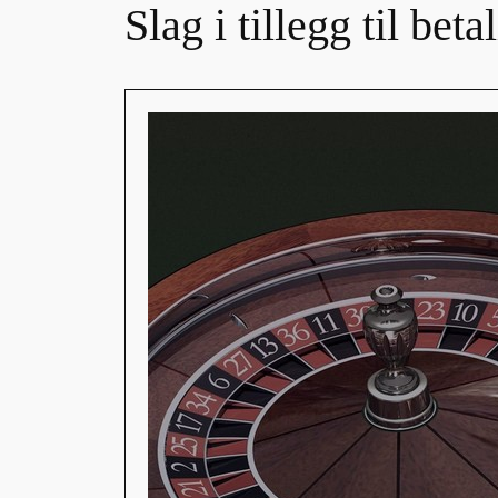
Slag i tillegg til be