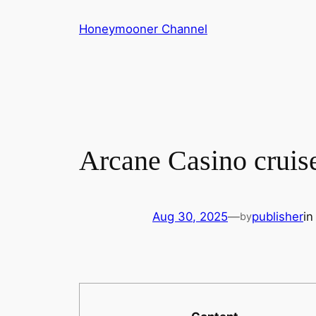
Skip
Honeymooner Channel
to
content
Arcane Casino cruis
Aug 30, 2025
—
publisher
i
by