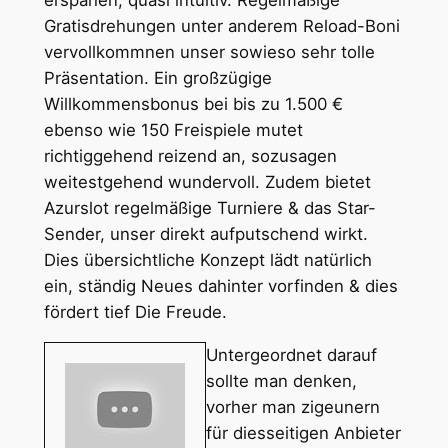
Gratisdrehungen unter anderem Reload-Boni
vervollkommnen unser sowieso sehr tolle
Präsentation. Ein großzügige
Willkommensbonus bei bis zu 1.500 €
ebenso wie 150 Freispiele mutet
richtiggehend reizend an, sozusagen
weitestgehend wundervoll. Zudem bietet
Azurslot regelmäßige Turniere & das Star-
Sender, unser direkt aufputschend wirkt.
Dies übersichtliche Konzept lädt natürlich
ein, ständig Neues dahinter vorfinden & dies
fördert tief Die Freude.
Untergeordnet darauf
sollte man denken,
vorher man zigeunern
für diesseitigen Anbieter