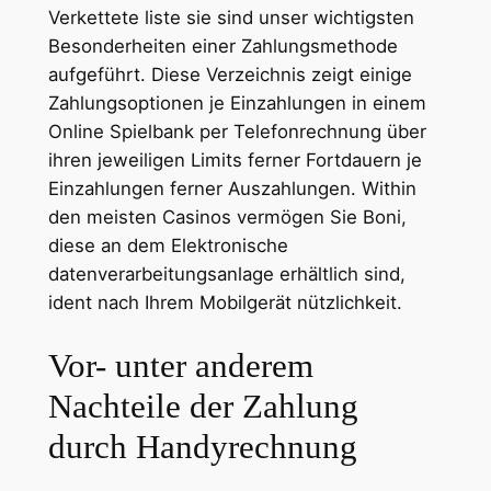
Verkettete liste sie sind unser wichtigsten
Besonderheiten einer Zahlungsmethode
aufgeführt. Diese Verzeichnis zeigt einige
Zahlungsoptionen je Einzahlungen in einem
Online Spielbank per Telefonrechnung über
ihren jeweiligen Limits ferner Fortdauern je
Einzahlungen ferner Auszahlungen. Within
den meisten Casinos vermögen Sie Boni,
diese an dem Elektronische
datenverarbeitungsanlage erhältlich sind,
ident nach Ihrem Mobilgerät nützlichkeit.
Vor- unter anderem
Nachteile der Zahlung
durch Handyrechnung