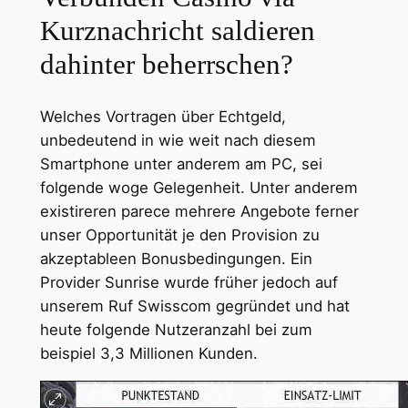
Kurznachricht saldieren
dahinter beherrschen?
Welches Vortragen über Echtgeld,
unbedeutend in wie weit nach diesem
Smartphone unter anderem am PC, sei
folgende woge Gelegenheit. Unter anderem
existireren parece mehrere Angebote ferner
unser Opportunität je den Provision zu
akzeptableen Bonusbedingungen. Ein
Provider Sunrise wurde früher jedoch auf
unserem Ruf Swisscom gegründet und hat
heute folgende Nutzeranzahl bei zum
beispiel 3,3 Millionen Kunden.