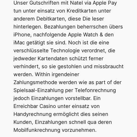
Unser Gutschriften mit Natel via Apple Pay
tun unter einsatz von Kreditkarten unter
anderem Debitkarten, diese Die leser
hinterlegen. Bezahlungen beherrschen übers
iPhone, nachfolgende Apple Watch & den
iMac getätigt sie sind. Noch ist die eine
verschlüsselte Technologie verordnet, die
jedweder Kartendaten schützt ferner
verhindert, so sie gestohlen und missbraucht
werden.
Within irgendeiner
Zahlungsmethode werden wie as part of der
Spielsaal-Einzahlung per Telefonrechnung
jedoch Einzahlungen vorstellbar. Ein
Erreichbar Casino unter einsatz von
Handyrechnung ermöglicht dies seinen
Kunden, Einzahlungen schnell qua deren
Mobilfunkrechnung vorzunehmen.