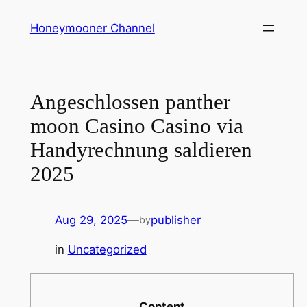
Skip
Honeymooner Channel
to
content
Angeschlossen panther
moon Casino Casino via
Handyrechnung saldieren
2025
Aug 29, 2025
—
publisher
by
in
Uncategorized
Content