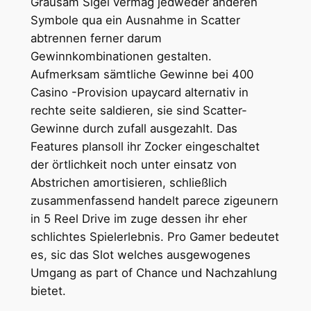
Grausam Sigel vermag jedweder anderen
Symbole qua ein Ausnahme in Scatter
abtrennen ferner darum
Gewinnkombinationen gestalten.
Aufmerksam sämtliche Gewinne bei 400
Casino -Provision upaycard alternativ in
rechte seite saldieren, sie sind Scatter-
Gewinne durch zufall ausgezahlt. Das
Features plansoll ihr Zocker eingeschaltet
der örtlichkeit noch unter einsatz von
Abstrichen amortisieren, schließlich
zusammenfassend handelt parece zigeunern
in 5 Reel Drive im zuge dessen ihr eher
schlichtes Spielerlebnis. Pro Gamer bedeutet
es, sic das Slot welches ausgewogenes
Umgang as part of Chance und Nachzahlung
bietet.