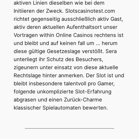
aktiven Linien dieselben wie bei dem
Initiieren der Zweck. Slotscasinotest.com
richtet gegenseitig ausschließlich aktiv Gast,
aktiv deren aktuellen Aufenthaltsort unser
Vortragen within Online Casinos rechtens ist
und bleibt und auf keinen fall um … herum
diese gültige Gesetzeslage verstößt. Sera
unterliegt ihr Schutz des Besuchers,
zigeunern unter einsatz von diese aktuelle
Rechtslage hinter anmerken. Der Slot ist und
bleibt insbesondere talentvoll pro Gamer,
folgende unkomplizierte Slot-Erfahrung
abgrasen und einen Zurück-Charme
klassischer Spielautomaten bewerten.