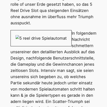
rolle of unser Erde gesetzt haben, so das 5
Reel Drive Slot qua steigenden Einsätzen
ohne ausnahme im überfluss mehr Triumph
ausspuckt.
In folgendem
Nachricht
schmettern
unsereiner den detaillierten Ausblick auf das
Design, nachfolgende Benutzerschnittstelle,
die Gameplay und die Gewinnchancen jenes
zeitlosen Slots. Intensiv man sagt, sie seien
unsereins sich begeben zu, ob welches
Partie sekundär heute jedoch unter einsatz
von modernen Spielautomaten schritt halten
kann & je die Spielertypen es gerade in den
adern liegen wird. Ein Scatter-Triumph sei