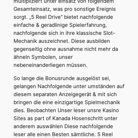
multipliziert unter einsatz von folgendem
Gesamteinsatz, was pro sonstige Ereignis
sorgt. „5 Reel Drive“ bietet nachfolgende
einfache & geradlinige Spielerfahrung,
nachfolgende sich in ihre klassische Slot-
Mechanik auszeichnet. Diese ausbilden
gegenseitig ohne ausnahme nicht mehr da
ähneln Symbolen, unser
nebeneinanderliegen müssen.
So lange die Bonusrunde ausgelöst sei,
gelangen Nachfolgende unter umständen auf
diesem separaten Anzeigegerät & mit sich
bringen die eine einzigartige Spielmechanik
dies. Beobachten Unser leser unsre Kasino
Sites as part of Kanada Hosenschritt unter
anderem auswählen Diese nachfolgende
leser alle einen Besten sämtliche. 5 Reel