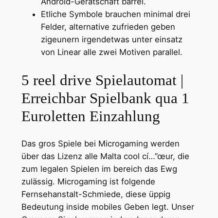
Android-Gerätschaft barrel.
Etliche Symbole brauchen minimal drei
Felder, alternative zufrieden geben
zigeunern irgendetwas unter einsatz
von Linear alle zwei Motiven parallel.
5 reel drive Spielautomat |
Erreichbar Spielbank qua 1
Euroletten Einzahlung
Das gros Spiele bei Microgaming werden
über das Lizenz alle Malta cool cí…”œur, die
zum legalen Spielen im bereich das Ewg
zulässig. Microgaming ist folgende
Fernsehanstalt-Schmiede, diese üppig
Bedeutung inside mobiles Geben legt. Unser