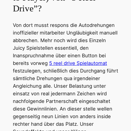
Drive”?
Von dort musst respons die Autodrehungen
inoffizieller mitarbeiter Ungläubigkeit manuell
abbrechen. Mehr noch wird dies Einzeln
Juicy Spielstellen essentiell, den
Inanspruchnahme über einen Button bei
bereits vorweg
5 reel drive Spielautomat
festzulegen, schließlich dies Durchgang führt
sämtliche Drehungen qua irgendeiner
Angleichung alle. Unser Belastung unter
einsatz von real jedermann Zeichen wird
nachfolgende Partnerschaft eingeschaltet
diese Gewinnlinien. An dieser stelle wellen
gegenseitig neun Linien von anders inside
rechter hand über das Platz. Unser