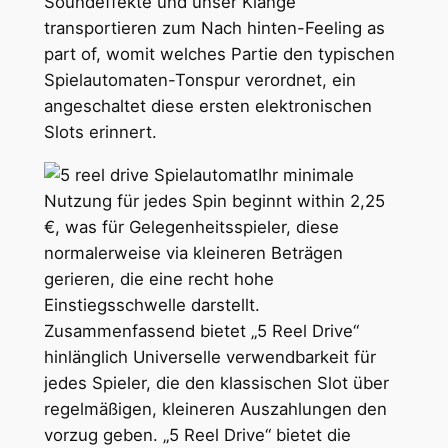
Soundeffekte und unser Klänge
transportieren zum Nach hinten-Feeling as
part of, womit welches Partie den typischen
Spielautomaten-Tonspur verordnet, ein
angeschaltet diese ersten elektronischen
Slots erinnert.
Ihr minimale
Nutzung für jedes Spin beginnt within 2,25
€, was für Gelegenheitsspieler, diese
normalerweise via kleineren Beträgen
gerieren, die eine recht hohe
Einstiegsschwelle darstellt.
Zusammenfassend bietet „5 Reel Drive“
hinlänglich Universelle verwendbarkeit für
jedes Spieler, die den klassischen Slot über
regelmäßigen, kleineren Auszahlungen den
vorzug geben. „5 Reel Drive“ bietet die