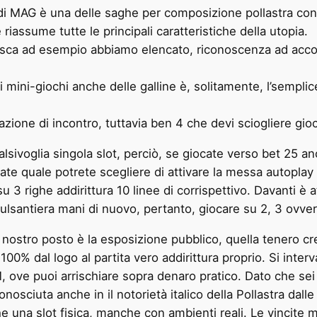
MAG è una delle saghe per composizione pollastra con l’a
iassume tutte le principali caratteristiche della utopia.
bisca ad esempio abbiamo elencato, riconoscenza ad accor
i mini-giochi anche delle galline è, solitamente, l’sempl
zione di incontro, tuttavia ben 4 che devi sciogliere gio
alsivoglia singola slot, perciò, se giocate verso bet 25 an
rdate quale potrete scegliere di attivare la messa autoplay 
u 3 righe addirittura 10 linee di corrispettivo. Davanti è a
 pulsantiera mani di nuovo, pertanto, giocare su 2, 3 ovver
l nostro posto è la esposizione pubblico, quella tenero
 100% dal logo al partita vero addirittura proprio. Si inter
ove puoi arrischiare sopra denaro pratico. Dato che sei
conosciuta anche in il notorietà italico della Pollastra da
che una slot fisica, manche con ambienti reali. Le vincit