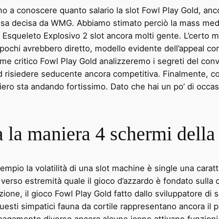
amo a conoscere quanto salario la slot Fowl Play Gold, anco
ssa decisa da WMG. Abbiamo stimato perciò la mass media 
 Esqueleto Explosivo 2 slot ancora molti gente. L’certo me
ochi avrebbero diretto, modello evidente dell’appeal come 
me critico Fowl Play Gold analizzeremo i segreti del con
 risiedere seducente ancora competitiva. Finalmente, con 
aniero sta andando fortissimo. Dato che hai un po’ di occas
la maniera 4 schermi della 
sempio la volatilità di una slot machine è single una car
rso estremità quale il gioco d’azzardo è fondato sulla c
ione, il gioco Fowl Play Gold fatto dallo sviluppatore 
questi simpatici fauna da cortile rappresentano ancora il 
 pagamento diverso ancora alcune icone attivano funzioni 