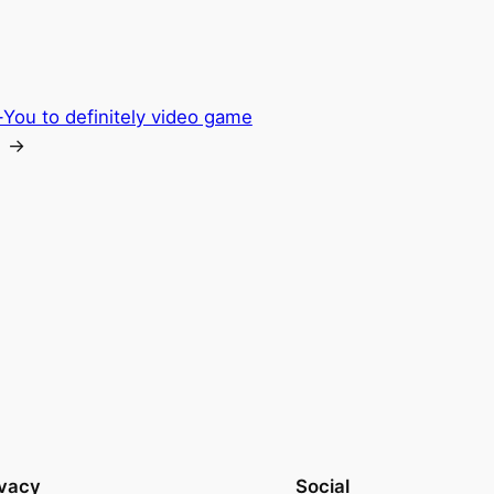
You to definitely video game
→
ivacy
Social