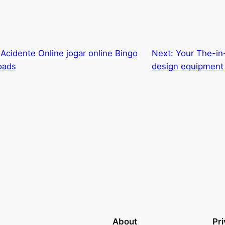
 Acidente Online jogar online Bingo
Next:
Your The-in-
oads
design equipment
About
Pr