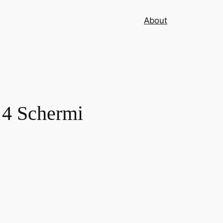
About
a 4 Schermi