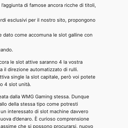
ggiunta di famose ancora ricche di titoli,
di esclusivi per il nostro sito, propongono
ice dato come accomuna le slot galline con
cando.
cora le slot attive saranno 4 la vostra
a il direzione automatizzato di rulli.
ttiva single la slot capitale, però voi potete
o 4 slot unità.
 creata dalla WMG Gaming stessa. Dunque
vallo della stessa tipo come potresti
 un interessato di slot machine davvero
lle uova d’denaro. È curioso comprensione
e massime che si possono procurarsi, nuovo