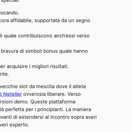
giocando.
ncora affidabile, supportata da un segno
ali quale contribuiscono anch’essi verso
al bravura di simboli bonus quale hanno
 acquisire i migliori risultati.
nte.
ecchie slot da mescita dove il atleta
nò Neteller
ovverosia liberare. Verso
versioni demo‌. Queste piattaforme
 perfetta per i principianti‌. La maniera
anti di estendersi al incontro sopra averi
veri esperto‌.