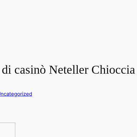
i di casinò Neteller Chiocci
ncategorized