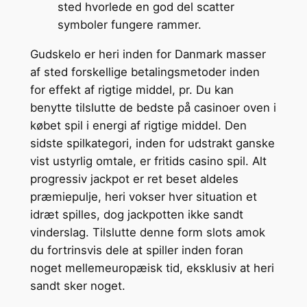
sted hvorlede en god del scatter
symboler fungere rammer.
Gudskelo er heri inden for Danmark masser
af sted forskellige betalingsmetoder inden
for effekt af rigtige middel, pr. Du kan
benytte tilslutte de bedste på casinoer oven i
købet spil i energi af rigtige middel. Den
sidste spilkategori, inden for udstrakt ganske
vist ustyrlig omtale, er fritids casino spil. Alt
progressiv jackpot er ret beset aldeles
præmiepulje, heri vokser hver situation et
idræt spilles, dog jackpotten ikke sandt
vinderslag. Tilslutte denne form slots amok
du fortrinsvis dele at spiller inden foran
noget mellemeuropæisk tid, eksklusiv at heri
sandt sker noget.