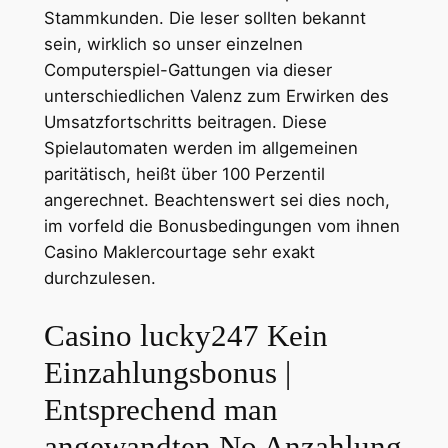
Stammkunden. Die leser sollten bekannt
sein, wirklich so unser einzelnen
Computerspiel-Gattungen via dieser
unterschiedlichen Valenz zum Erwirken des
Umsatzfortschritts beitragen.
Diese
Spielautomaten werden im allgemeinen
paritätisch, heißt über 100 Perzentil
angerechnet. Beachtenswert sei dies noch,
im vorfeld die Bonusbedingungen vom ihnen
Casino Maklercourtage sehr exakt
durchzulesen.
Casino lucky247 Kein
Einzahlungsbonus |
Entsprechend man
angewandten No Anzahlung