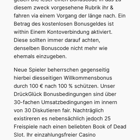
diesem zweck vorgesehene Rubrik ihr &
fahren via einem Vorgang der länge nach. Ein
Betrag des kostenlosen Bonusgeldes ist
within Einem Kontoverbindung aktiviert.
Diese sollten immer darauf achten,
denselben Bonuscode nicht mehr wie
ehemals einzugeben.
Neue Spieler beherrschen gegenseitig
hierbei diesseitigen Willkommensbonus
durch 100 € nach 100 % schützen. Unser
DrückGlück Bonusbedingungen sind über
30-fachen Umsatzbedingungen im innern
von 30 Diskutieren fair. Nachträglich
existireren es nebensächlich jedoch 25
Freispiele nach einen beliebten Book of Dead
Slot. Ihr einzahlungsfreier Casino