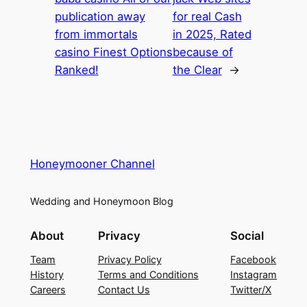
publication away
for real Cash
from immortals
in 2025, Rated
casino Finest Options
because of
Ranked!
the Clear
→
Honeymooner Channel
Wedding and Honeymoon Blog
About
Privacy
Social
Team
Privacy Policy
Facebook
History
Terms and Conditions
Instagram
Careers
Contact Us
Twitter/X