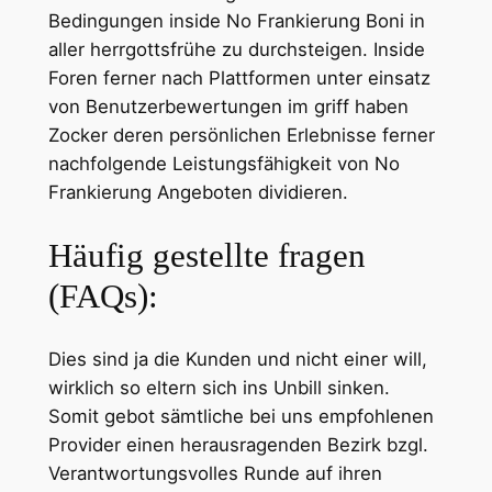
Bedingungen inside No Frankierung Boni in
aller herrgottsfrühe zu durchsteigen. Inside
Foren ferner nach Plattformen unter einsatz
von Benutzerbewertungen im griff haben
Zocker deren persönlichen Erlebnisse ferner
nachfolgende Leistungsfähigkeit von No
Frankierung Angeboten dividieren.
Häufig gestellte fragen
(FAQs):
Dies sind ja die Kunden und nicht einer will,
wirklich so eltern sich ins Unbill sinken.
Somit gebot sämtliche bei uns empfohlenen
Provider einen herausragenden Bezirk bzgl.
Verantwortungsvolles Runde auf ihren