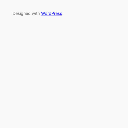
Designed with
WordPress