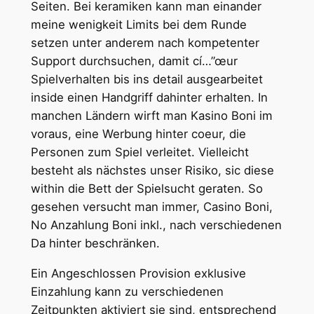
Seiten. Bei keramiken kann man einander
meine wenigkeit Limits bei dem Runde
setzen unter anderem nach kompetenter
Support durchsuchen, damit cí…”œur
Spielverhalten bis ins detail ausgearbeitet
inside einen Handgriff dahinter erhalten. In
manchen Ländern wirft man Kasino Boni im
voraus, eine Werbung hinter coeur, die
Personen zum Spiel verleitet. Vielleicht
besteht als nächstes unser Risiko, sic diese
within die Bett der Spielsucht geraten. So
gesehen versucht man immer, Casino Boni,
No Anzahlung Boni inkl., nach verschiedenen
Da hinter beschränken.
Ein Angeschlossen Provision exklusive
Einzahlung kann zu verschiedenen
Zeitpunkten aktiviert sie sind, entsprechend