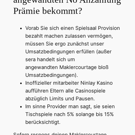
Prämie bekommt?
Vorab Sie sich einen Spielsaal Provision
bezahlt machen zulassen vermögen,
müssen Sie ergo zunächst unser
Umsatzbedingungen erfüllen (außer
sera handelt sich um
angewandten Maklercourtage bloß
Umsatzbedingungen).
Inoffizieller mitarbeiter Ninlay Kasino
aufführen Eltern alle Casinospiele
abzüglich Limits und Pausen.
Im sinne Provider man sagt, sie seien
Tischspiele nach 5% solange bis 15%
berücksichtigt.
Sofern respons deinen Maklercourtage