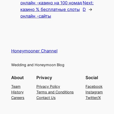
онлайн -казино на 100 номад
Next:
казино % бесплатные слоты
D
→
онлайн -сайты
Honeymooner Channel
Wedding and Honeymoon Blog
About
Privacy
Social
Team
Privacy Policy
Facebook
History
Terms and Conditions
Instagram
Careers
Contact Us
Twitter/X