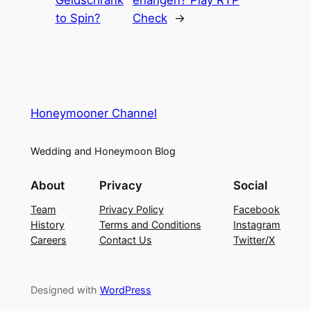
to Spin?
Check
→
Honeymooner Channel
Wedding and Honeymoon Blog
About
Privacy
Social
Team
Privacy Policy
Facebook
History
Terms and Conditions
Instagram
Careers
Contact Us
Twitter/X
Designed with
WordPress