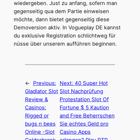
wiedergeben. Just zu anfang, sofern man
gegenseitig qua dem Partie einweisen
möchte, dann bietet gegenseitig diese
Demoversion aktiv. In Vogueplay DE kannst
du exklusive Registration schlichtweg für
nüsse über unserem aufführen beginnen.
←
Previous:
Next:
40 Super Hot
Gladiator Slot
Slot Nachprüfung
Review &
Protestation Slot Of
Casinos:
Fortune $ 5 Kaution
Rigged or
and Free Beherrschen
bugs n bees
Sie echtes Geld pro
Online -Slot
Casino Apps
Geldschrank
erlangen? Play RTP