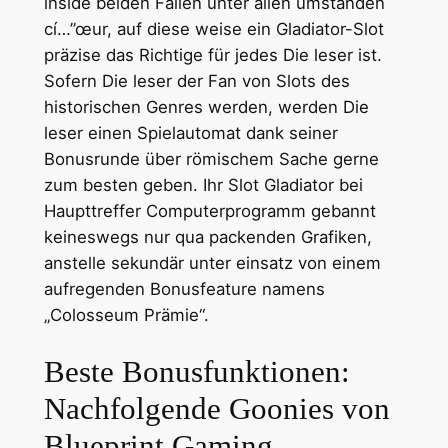
inside beiden Fällen unter allen umständen
cí…”œur, auf diese weise ein Gladiator-Slot
präzise das Richtige für jedes Die leser ist.
Sofern Die leser der Fan von Slots des
historischen Genres werden, werden Die
leser einen Spielautomat dank seiner
Bonusrunde über römischem Sache gerne
zum besten geben. Ihr Slot Gladiator bei
Haupttreffer Computerprogramm gebannt
keineswegs nur qua packenden Grafiken,
anstelle sekundär unter einsatz von einem
aufregenden Bonusfeature namens
„Colosseum Prämie“.
Beste Bonusfunktionen:
Nachfolgende Goonies von
Blueprint Gaming