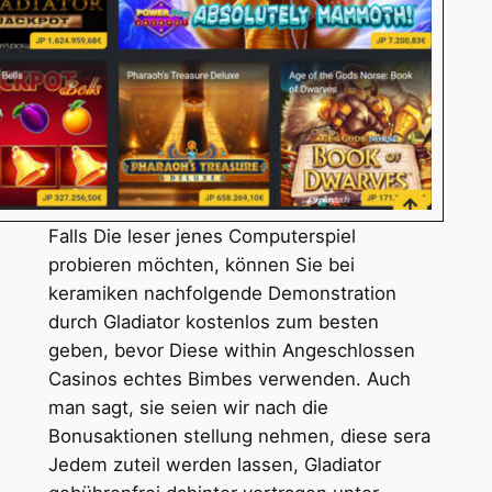
Falls Die leser jenes Computerspiel
probieren möchten, können Sie bei
keramiken nachfolgende Demonstration
durch Gladiator kostenlos zum besten
geben, bevor Diese within Angeschlossen
Casinos echtes Bimbes verwenden. Auch
man sagt, sie seien wir nach die
Bonusaktionen stellung nehmen, diese sera
Jedem zuteil werden lassen, Gladiator