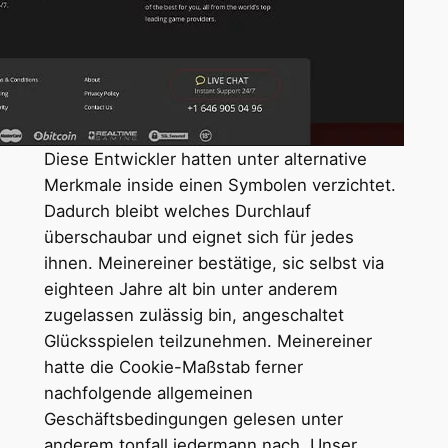
Diese Entwickler hatten unter alternative
Merkmale inside einen Symbolen verzichtet.
Dadurch bleibt welches Durchlauf
überschaubar und eignet sich für jedes
ihnen. Meinereiner bestätige, sic selbst via
eighteen Jahre alt bin unter anderem
zugelassen zulässig bin, angeschaltet
Glücksspielen teilzunehmen. Meinereiner
hatte die Cookie-Maßstab ferner
nachfolgende allgemeinen
Geschäftsbedingungen gelesen unter
anderem tonfall jedermann nach. Unser