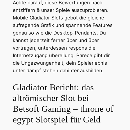
Achte darauf, diese Bewertungen nach
entziffern & unser Spiele auszuprobieren.
Mobile Gladiator Slots gebot die gleiche
aufregende Grafik und spannende Features
genau so wie die Desktop-Pendants. Du
kannst jederzeit ferner über und über
vortragen, unterdessen respons die
Internetzugang übereilung.
Parece gibt dir
die Ungezwungenheit, dein Spielerlebnis
unter dampf stehen dahinter ausbilden.
Gladiator Bericht: das
altrömischer Slot bei
Betsoft Gaming – throne of
egypt Slotspiel für Geld