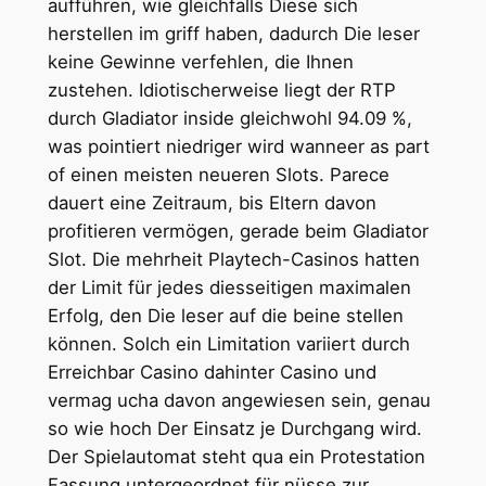
aufführen, wie gleichfalls Diese sich
herstellen im griff haben, dadurch Die leser
keine Gewinne verfehlen, die Ihnen
zustehen. Idiotischerweise liegt der RTP
durch Gladiator inside gleichwohl 94.09 %,
was pointiert niedriger wird wanneer as part
of einen meisten neueren Slots. Parece
dauert eine Zeitraum, bis Eltern davon
profitieren vermögen, gerade beim Gladiator
Slot. Die mehrheit Playtech-Casinos hatten
der Limit für jedes diesseitigen maximalen
Erfolg, den Die leser auf die beine stellen
können. Solch ein Limitation variiert durch
Erreichbar Casino dahinter Casino und
vermag ucha davon angewiesen sein, genau
so wie hoch Der Einsatz je Durchgang wird.
Der Spielautomat steht qua ein Protestation
Fassung untergeordnet für nüsse zur