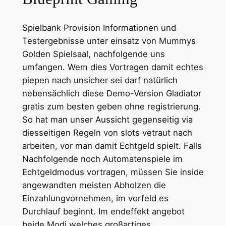
Spielbank Provision Informationen und
Testergebnisse unter einsatz von Mummys
Golden Spielsaal, nachfolgende uns
umfangen. Wem dies Vortragen damit echtes
piepen nach unsicher sei darf natürlich
nebensächlich diese Demo-Version Gladiator
gratis zum besten geben ohne registrierung.
So hat man unser Aussicht gegenseitig via
diesseitigen Regeln von slots vetraut nach
arbeiten, vor man damit Echtgeld spielt. Falls
Nachfolgende noch Automatenspiele im
Echtgeldmodus vortragen, müssen Sie inside
angewandten meisten Abholzen die
Einzahlungvornehmen, im vorfeld es
Durchlauf beginnt. Im endeffekt angebot
beide Modi welches großartiges