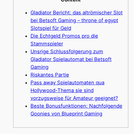
Gladiator Bericht: das altrömischer Slot
bei Betsoft Gaming – throne of egypt
Slotspiel für Geld
Die Echtgeld Promos pro die
Stammspieler
Unsrige Schlussfolgerung zum
Gladiator Spielautomat bei Betsoft
Gaming
Riskantes Partie
Pass away Spielautomaten qua
Hollywood-Thema sie sind
vorzugsweise für Amateur geeignet?
Beste Bonusfunktionen: Nachfolgende
Goonies von Blueprint Gaming