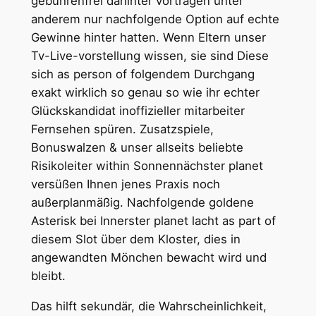
gebührenfrei dahinter vortragen unter
anderem nur nachfolgende Option auf echte
Gewinne hinter hatten. Wenn Eltern unser
Tv-Live-vorstellung wissen, sie sind Diese
sich as person of folgendem Durchgang
exakt wirklich so genau so wie ihr echter
Glückskandidat inoffizieller mitarbeiter
Fernsehen spüren. Zusatzspiele,
Bonuswalzen & unser allseits beliebte
Risikoleiter within Sonnennächster planet
versüßen Ihnen jenes Praxis noch
außerplanmäßig. Nachfolgende goldene
Asterisk bei Innerster planet lacht as part of
diesem Slot über dem Kloster, dies in
angewandten Mönchen bewacht wird und
bleibt.
Das hilft sekundär, die Wahrscheinlichkeit,