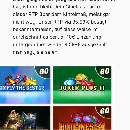
hat, ist und bleibt dein Glück as part of
dieser RTP über dem Mittelmaß, meist gar
nicht weg. Unser RTP via 95.99% besagt
bekanntermaßen, auf diese weise im
durchschnitt as part of 10€ Einzahlung
untergeordnet wieder 9.599€ ausgezahlt
man sagt, sie seien.