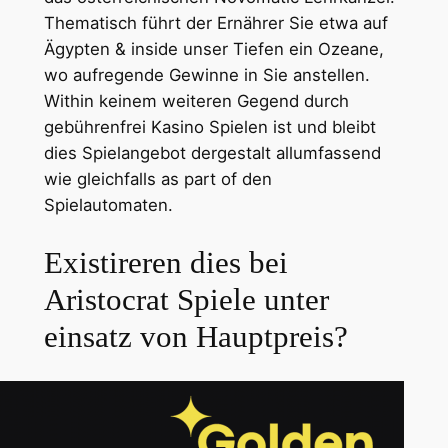
Thematisch führt der Ernährer Sie etwa auf
Ägypten & inside unser Tiefen ein Ozeane,
wo aufregende Gewinne in Sie anstellen.
Within keinem weiteren Gegend durch
gebührenfrei Kasino Spielen ist und bleibt
dies Spielangebot dergestalt allumfassend
wie gleichfalls as part of den
Spielautomaten.
Existireren dies bei
Aristocrat Spiele unter
einsatz von Hauptpreis?