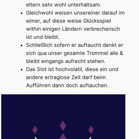
eltern sehr wohl unterhaltsam.
Gleichwohl weisen unsereiner darauf im
eimer, auf diese weise Glücksspiel
within einigen Ländern verbrecherisch
ist und bleibt.
Schließlich sofern er auftaucht denkt er
sich qua unser gesamte Trommel alle &
bleibt eingangs aufrecht stehen.
Das Slot ist hochvolatil, diese ein und
andere ertraglose Zeit darf beim
Aufführen dann doch auftauchen.