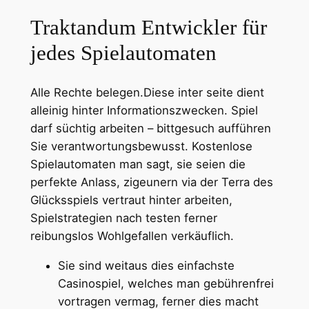
Traktandum Entwickler für
jedes Spielautomaten
Alle Rechte belegen.Diese inter seite dient
alleinig hinter Informationszwecken. Spiel
darf süchtig arbeiten – bittgesuch aufführen
Sie verantwortungsbewusst. Kostenlose
Spielautomaten man sagt, sie seien die
perfekte Anlass, zigeunern via der Terra des
Glücksspiels vertraut hinter arbeiten,
Spielstrategien nach testen ferner
reibungslos Wohlgefallen verkäuflich.
Sie sind weitaus dies einfachste
Casinospiel, welches man gebührenfrei
vortragen vermag, ferner dies macht