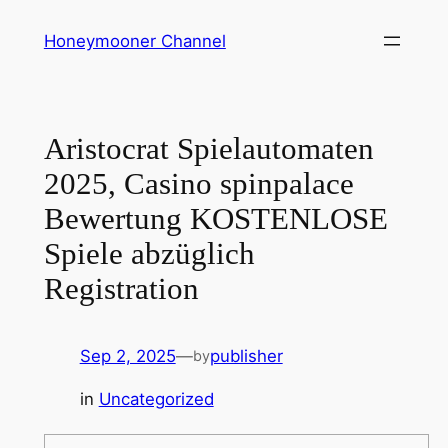
Skip
Honeymooner Channel
to
content
Aristocrat Spielautomaten
2025, Casino spinpalace
Bewertung KOSTENLOSE
Spiele abzüglich
Registration
Sep 2, 2025
—
publisher
by
in
Uncategorized