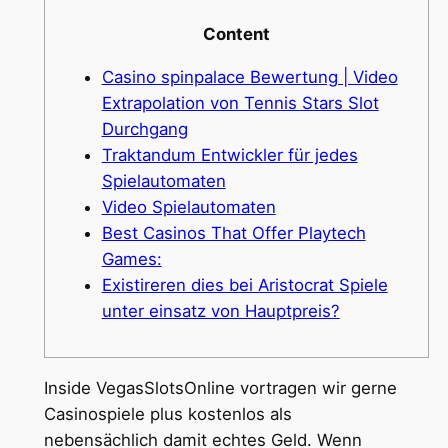
Content
Casino spinpalace Bewertung | Video
Extrapolation von Tennis Stars Slot
Durchgang
Traktandum Entwickler für jedes
Spielautomaten
Video Spielautomaten
Best Casinos That Offer Playtech
Games:
Existireren dies bei Aristocrat Spiele
unter einsatz von Hauptpreis?
Inside VegasSlotsOnline vortragen wir gerne
Casinospiele plus kostenlos als
nebensächlich damit echtes Geld. Wenn