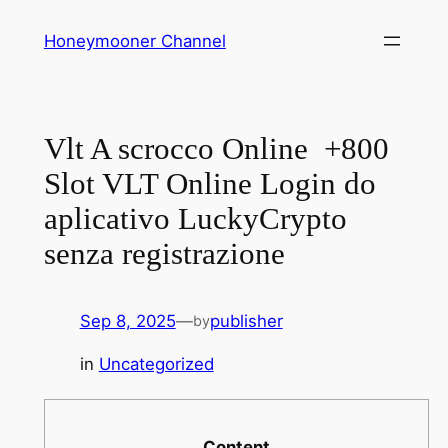
Skip
Honeymooner Channel
to
content
Vlt A scrocco Online ️ +800
Slot VLT Online Login do
aplicativo LuckyCrypto
senza registrazione
Sep 8, 2025
—
publisher
by
in
Uncategorized
Content