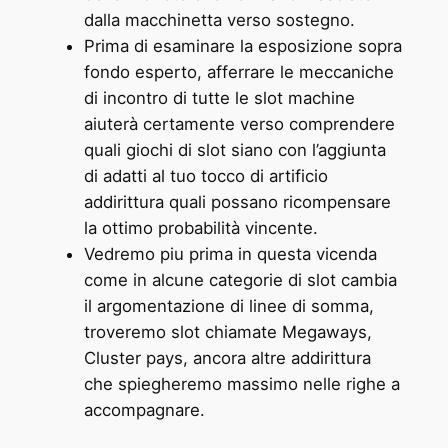
dalla macchinetta verso sostegno.
Prima di esaminare la esposizione sopra
fondo esperto, afferrare le meccaniche
di incontro di tutte le slot machine
aiuterà certamente verso comprendere
quali giochi di slot siano con l’aggiunta
di adatti al tuo tocco di artificio
addirittura quali possano ricompensare
la ottimo probabilità vincente.
Vedremo piu prima in questa vicenda
come in alcune categorie di slot cambia
il argomentazione di linee di somma,
troveremo slot chiamate Megaways,
Cluster pays, ancora altre addirittura
che spiegheremo massimo nelle righe a
accompagnare.