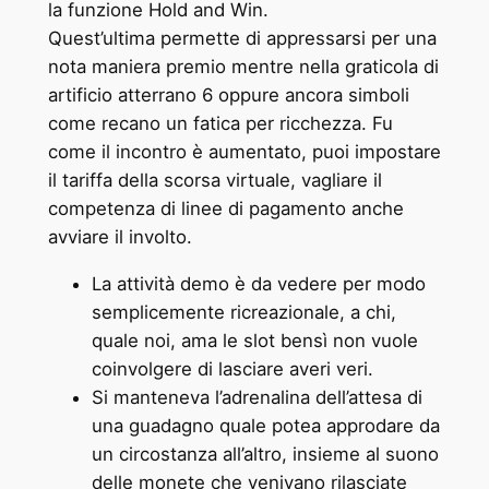
la funzione Hold and Win.
Quest’ultima permette di appressarsi per una
nota maniera premio mentre nella graticola di
artificio atterrano 6 oppure ancora simboli
come recano un fatica per ricchezza.
Fu
come il incontro è aumentato, puoi impostare
il tariffa della scorsa virtuale, vagliare il
competenza di linee di pagamento anche
avviare il involto.
La attività demo è da vedere per modo
semplicemente ricreazionale, a chi,
quale noi, ama le slot bensì non vuole
coinvolgere di lasciare averi veri.
Si manteneva l’adrenalina dell’attesa di
una guadagno quale potea approdare da
un circostanza all’altro, insieme al suono
delle monete che venivano rilasciate