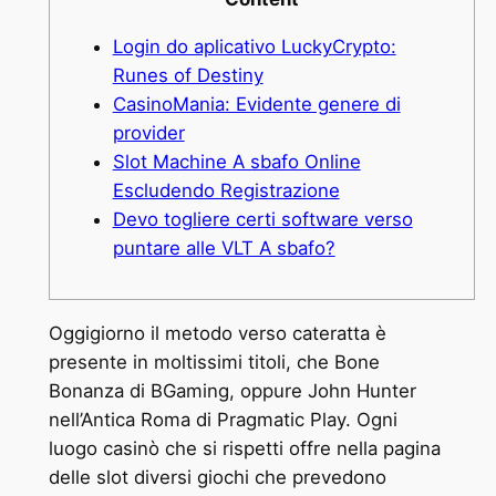
Login do aplicativo LuckyCrypto:
Runes of Destiny
CasinoMania: Evidente genere di
provider
Slot Machine A sbafo Online
Escludendo Registrazione
Devo togliere certi software verso
puntare alle VLT A sbafo?
Oggigiorno il metodo verso cateratta è
presente in moltissimi titoli, che Bone
Bonanza di BGaming, oppure John Hunter
nell’Antica Roma di Pragmatic Play. Ogni
luogo casinò che si rispetti offre nella pagina
delle slot diversi giochi che prevedono