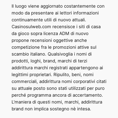
Il luogo viene aggiornato costantemente con
modo da presentare ai lettori informazioni
continuamente utili di nuovo attuali.
Casinosulweb.com recensisce i siti di casa
da gioco sopra licenza ADM di nuovo
propone recensioni oggettive anche
competizione fra le promozioni attive sul
scambio italiano. Qualsivoglia i nomi di
prodotti, loghi, brand, marchi di terzi
addirittura marchi registrati appartengono ai
legittimi proprietari. Ripulito, beni, nomi
commerciali, addirittura nomi corporativi citati
su attuale posto sono stati utilizzati per puro
perché programma ancora di accertamento.
L’maniera di questi nomi, marchi, addirittura
brand non implica sostegno nè intesa.