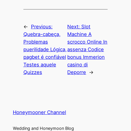
←
Previous:
Next:
Slot
Quebra-cabeça,
Machine A
Problemas
scrocco Online In
puerilidade Lógica,
assenza Codice
pagbet é confiável
bonus Immerion
Testes aquele
casino di
Quizzes
Deporre
→
Honeymooner Channel
Wedding and Honeymoon Blog