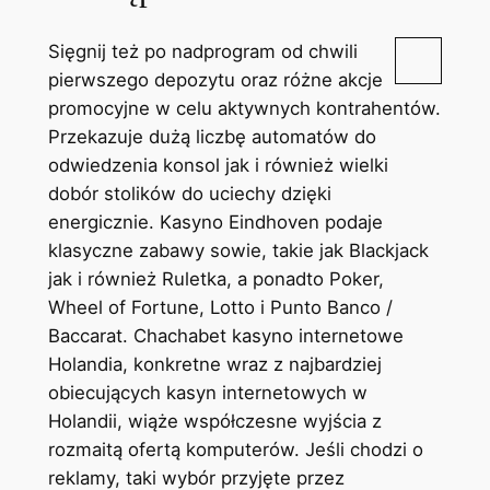
Sięgnij też po nadprogram od chwili
pierwszego depozytu oraz różne akcje
promocyjne w celu aktywnych kontrahentów.
Przekazuje dużą liczbę automatów do
odwiedzenia konsol jak i również wielki
dobór stolików do uciechy dzięki
energicznie. Kasyno Eindhoven podaje
klasyczne zabawy sowie, takie jak Blackjack
jak i również Ruletka, a ponadto Poker,
Wheel of Fortune, Lotto i Punto Banco /
Baccarat. Chachabet kasyno internetowe
Holandia, konkretne wraz z najbardziej
obiecujących kasyn internetowych w
Holandii, wiąże współczesne wyjścia z
rozmaitą ofertą komputerów. Jeśli chodzi o
reklamy, taki wybór przyjęte przez