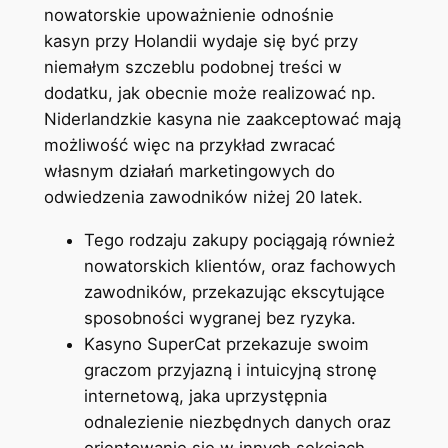
nowatorskie upoważnienie odnośnie
kasyn przy Holandii wydaje się być przy
niemałym szczeblu podobnej treści w
dodatku, jak obecnie może realizować np.
Niderlandzkie kasyna nie zaakceptować mają
możliwość więc na przykład zwracać
własnym działań marketingowych do
odwiedzenia zawodników niżej 20 latek.
Tego rodzaju zakupy pociągają również
nowatorskich klientów, oraz fachowych
zawodników, przekazując ekscytujące
sposobności wygranej bez ryzyka.
Kasyno SuperCat przekazuje swoim
graczom przyjazną i intuicyjną stronę
internetową, jaka uprzystępnia
odnalezienie niezbędnych danych oraz
orientowanie się w innych sekcjach.