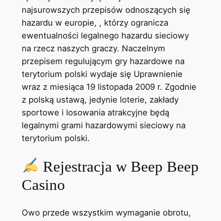
najsurowszych przepisów odnoszących się
hazardu w europie, , którzy ogranicza
ewentualności legalnego hazardu sieciowy
na rzecz naszych graczy. Naczelnym
przepisem regulującym gry hazardowe na
terytorium polski wydaje się Uprawnienie
wraz z miesiąca 19 listopada 2009 r. Zgodnie
z polską ustawą, jedynie loterie, zakłady
sportowe i losowania atrakcyjne będą
legalnymi grami hazardowymi sieciowy na
terytorium polski.
Rejestracja w Beep Beep
Casino
Owo przede wszystkim wymaganie obrotu,