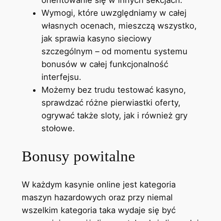
Wymogi, które uwzględniamy w całej
własnych ocenach, mieszczą wszystko,
jak sprawia kasyno sieciowy
szczególnym – od momentu systemu
bonusów w całej funkcjonalność
interfejsu.
Możemy bez trudu testować kasyno,
sprawdzać różne pierwiastki oferty,
ogrywać także sloty, jak i również gry
stołowe.
Bonusy powitalne
W każdym kasynie online jest kategoria
maszyn hazardowych oraz przy niemal
wszelkim kategoria taka wydaje się być